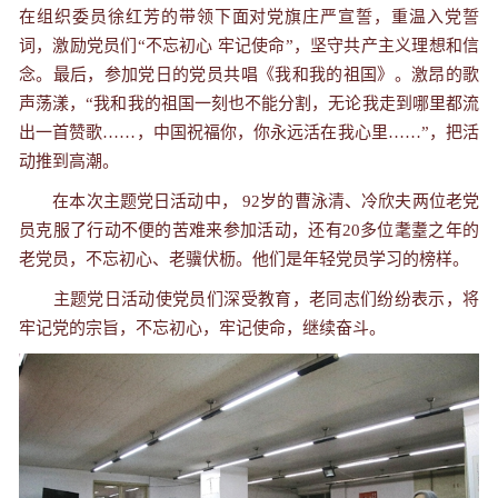
在组织委员徐红芳的带领下面对党旗庄严宣誓，重温入党誓
词，激励党员们“不忘初心 牢记使命”，坚守共产主义理想和信
念。最后，参加党日的党员共唱《我和我的祖国》。激昂的歌
声荡漾，“我和我的祖国一刻也不能分割，无论我走到哪里都流
出一首赞歌
……
，中国祝福你，你永远活在我心里
……
”，把活
动推到高潮。
在本次主题党日活动中，
92
岁的曹泳清、冷欣夫两位老党
员克服了行动不便的苦难来参加活动，还有
20
多位耄耋之年的
老党员，不忘初心、老骥伏枥。他们是年轻党员学习的榜样。
主题党日活动使党员们深受教育，老同志们纷纷表示，将
牢记党的宗旨，不忘初心，牢记使命，继续奋斗。