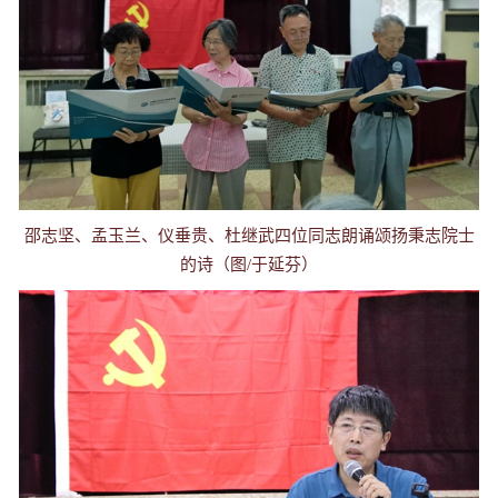
邵志坚、孟玉兰、仪垂贵、杜继武四位同志朗诵颂扬秉志院士
的诗（图/于延芬）