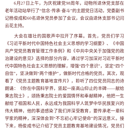
6
月
27
日上午，为庆祝建党
98
周年，动物所退休党支部在
老年活动站举行了“信念
·
传承
·
奋斗”的主题党日活动，党委副书
记杨俊成和
60
名退休党员参加了会议，会议由退休支部书记闫
云花主持。
大会在雄壮的国歌声中拉开了序幕。首先，党员们学习
《习近平新时代中国特色社会主义思想的学习纲要》、《中国
共产党党员教育管理工作条例》和《中共中央关于加强党的政
治建设的意见》选择的部分内容，通过学习加深对习近平新时
代中国特色社会主义思想的理解，增强“四个意识”，坚定“四个
自信”，坚决做到“两个维护”，做新时代合格的党员。其次，观
看了《党员主题教育基地宣传片》，聆听了四位党员同志的诗
朗诵：《你在中国科学界，竖起一座高山仰止的丰碑——献给
秉志院士》，颂扬秉志院士的爱国情怀和奉献精神，他把一生
献给了祖国和人民，永远成为我国科学人筑梦中华民族复兴的
伟大精神，他的事迹感染了我们并深受教育，要传承老一辈科
学家的精神，深深体会到“不忘初心牢记使命”的深远意义。接
下来，杨俊成书记介绍了党员主题教育基地建设情况，党员们