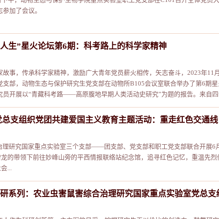
志参加了会议。
研 人生”星火论坛第6期：科考路上的科学家精神
家故事，传承科学家精神，激励广大青年党员薪火相传，矢志奋斗，2023年11
党支部，动物生态与保护研究生党支部在动物所B105会议室联合举办了第6期
员开展以“青藏科考路——高原腹地早期人类活动史研究”为题的报告。来自四个
党总支组织党团共建爱国主义教育主题活动：重走红色交通线
综合治理研究国家重点实验室三个支部——团支部、党支部和职工党支部联合开展
增龙的带领下前往妙峰山旁的平西情报联络站纪念馆，追寻红色记忆，重温先烈
..
研系列：农业虫害鼠害综合治理研究国家重点实验室党总支组