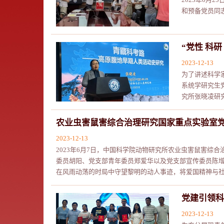
和预备党员同
“党性 科
2023-12-13
为了讲述科学
系统学研究生
究所张晓凌研究
农业虫害鼠害综合治理研究国家重点实验室
2023-12-13
2023年6月7日，中国科学院动物研究所农业虫害鼠害
委员胡阳、党支部青年委员郑爱华以及党支部宣传委员陈
在风雨动荡的时局中守望黎明的动人事迹，将爱国精神与社会.
党建引领科
2023-12-13