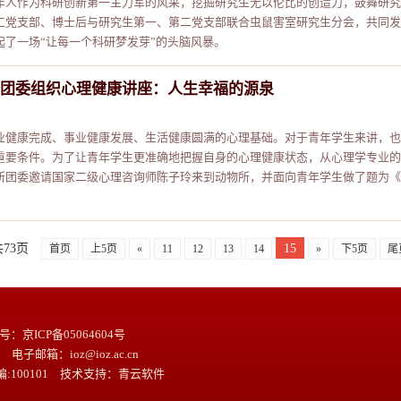
年人作为科研创新第一主力军的风采，挖掘研究生无以伦比的创造力，鼓舞研究
工党支部、博士后与研究生第一、第二党支部联合虫鼠害室研究生分会，共同发起
起了一场“让每一个科研梦发芽”的头脑风暴。
团委组织心理健康讲座：人生幸福的源泉
业健康完成、事业健康发展、生活健康圆满的心理基础。对于青年学生来讲，也
重要条件。为了让青年学生更准确地把握自身的心理健康状态，从心理学专业的角度
所团委邀请国家二级心理咨询师陈子玲来到动物所，并面向青年学生做了题为《
73页
15
首页
上5页
«
11
12
13
14
»
下5页
尾
京ICP备05064604号
 电子邮箱：ioz@ioz.ac.cn
100101 技术支持：
青云软件