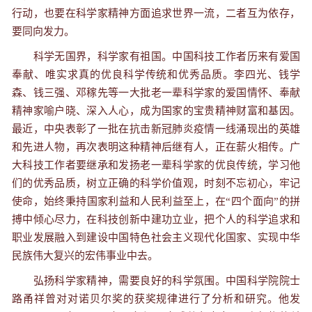
行动，也要在科学家精神方面追求世界一流，二者互为依存，
要同向发力。
科学无国界，科学家有祖国。中国科技工作者历来有爱国
奉献、唯实求真的优良科学传统和优秀品质。李四光、钱学
森、钱三强、邓稼先等一大批老一辈科学家的爱国情怀、奉献
精神家喻户晓、深入人心，成为国家的宝贵精神财富和基因。
最近，中央表彰了一批在抗击新冠肺炎疫情一线涌现出的英雄
和先进人物，再次表明这种精神后继有人，正在薪火相传。广
大科技工作者要继承和发扬老一辈科学家的优良传统，学习他
们的优秀品质，树立正确的科学价值观，时刻不忘初心，牢记
使命，始终秉持国家利益和人民利益至上，在“四个面向”的拼
搏中倾心尽力，在科技创新中建功立业，把个人的科学追求和
职业发展融入到建设中国特色社会主义现代化国家、实现中华
民族伟大复兴的宏伟事业中去。
弘扬科学家精神，需要良好的科学氛围。中国科学院院士
路甬祥曾对对诺贝尔奖的获奖规律进行了分析和研究。他发