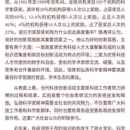
现，从1901年至1999年百年间，全球共有来自185个机构的科
学家获奖。其中有20％的机构获得3人次以上奖励，占获奖总人
次的69％；12.4％的机构获得5人次以上奖励，占总人次的
46％；4％的机构获得10人次以上的奖励，占了获奖总人次的
22％。诺贝尔奖获奖机构为什么如此高度集中？路甬祥认为，
良好的创新氛围是其重要因素之一。他认为好的创新氛围，主
要有两个方面：一是高素质优秀科技人才大量聚集形成的以高
知识密集度和高目标创新活动为特点的环境；二是为优秀科技
人才所提供的跨学科自由、宽松的学术思想交流、碰撞，以及
竞争和合作兼容的环境。因此，培育和弘扬科学家精神要高度
重视科学氛围的营造、学术生态的建设。
从表面上看，当代科技创新活动主要是科技工作者努力拼
搏的过程和结果，实则是整个社会思想活力的系统迸发和释
放。弘扬科学家精神需要全社会的共同努力，不仅要靠广大科
技工作者和科学家群体，同时也要依靠各级党委和政府发挥积
极作用，还要广大社会公众的积极参与。
近年来，各级领导干部的知识结构发生了很大变化，科学