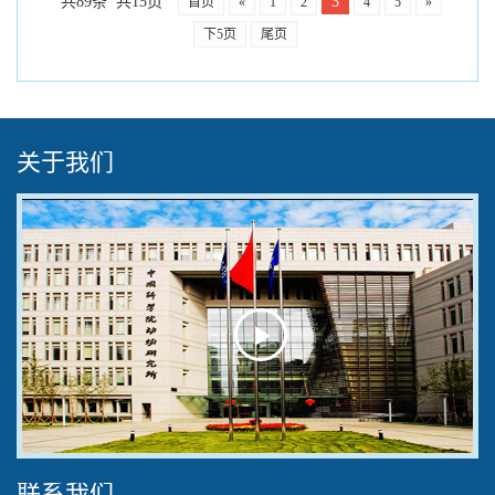
共89条 共15页
3
首页
«
1
2
4
5
»
下5页
尾页
关于我们
Play
Video
联系我们