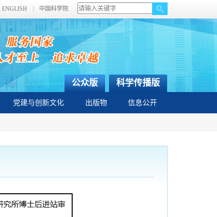
ENGLISH
中国科学院
公众版
科学传播版
党建与创新文化
出版物
信息公开