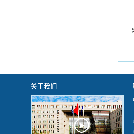
动物
关于我们
Play