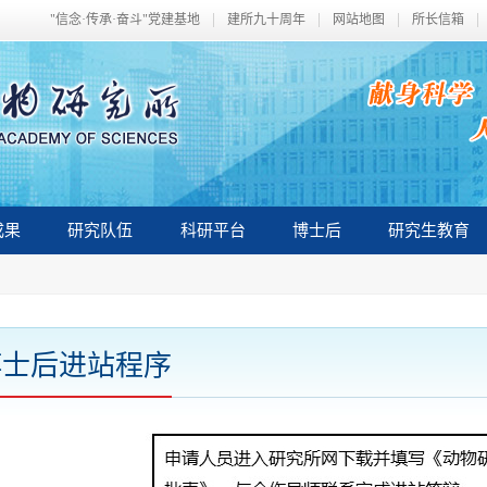
"信念·传承·奋斗"党建基地
建所九十周年
网站地图
所长信箱
成果
研究队伍
科研平台
博士后
研究生教育
博士后进站程序