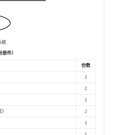
系统
份原件）
份数
2
2
2
证）
2
2
1