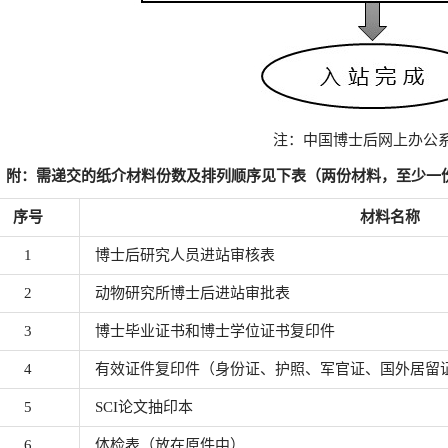
注：
中国博士后网上办公
附：需递交的纸介材料份数及排列顺序见下表（两份材料，至少一
序号
材料名称
1
博士后研究人员进站审核表
2
动物研究所博士后进站审批表
3
博士毕业证书和博士学位证书复印件
4
有效证件复印件（身份证、护照、军官证、国外居留
5
SCI论文抽印本
6
体检表（放在原件中）