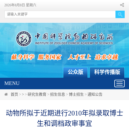
2026年8月8日 星期六
公众版
科学传播版
MENU
Toggl
navig
首页
>
>
>
研究生教育
>
招生信息
>
博士招生
>
通知公告
动物所拟于近期进行2010年拟录取博士
生和调档政审事宜