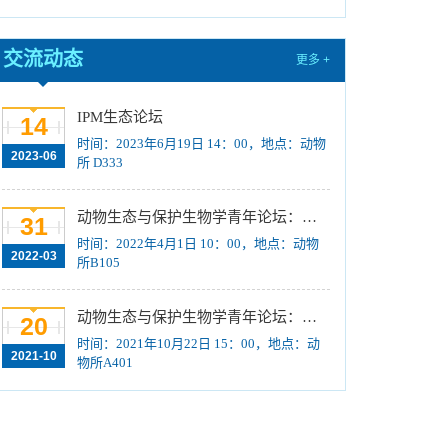
训练计划”项目公示
[2023-08-21]
关于招募“‘一带一路’地区昆虫多样性格局评估
交流动态
更多 +
与智能监测体系关键技术培训班”学员的通知 （第
一轮）
[2023-08-14]
IPM生态论坛
2024年招收推荐免试硕士（含直博）研究生第
14
时间：2023年6月19日 14：00，地点：动物
一批拟录取结果公示
[2023-08-10]
2023-06
所 D333
国际动物学会关于申报第九届（2023-2025年
度）中国科协青年人才托举工程项目的通知
[2023-
动物生态与保护生物学青年论坛：Regeneration enhancers and the evolution of regenerative capacities
31
08-02]
时间：2022年4月1日 10：00，地点：动物
中国科学院动物研究所2024年接收推荐免试生
2022-03
所B105
（直博生）招生简章
[2023-07-11]
中国科学院动物研究所2023年优秀大学生夏令
动物生态与保护生物学青年论坛：中国大型食肉动物生态研究与保护
20
营活动时间安排、须知及公示名单
[2023-07-05]
时间：2021年10月22日 15：00，地点：动
2021-10
物所A401
2023年“中国科学院动物研究所大学生创新实践
训练计划”申报指南
[2023-06-16]