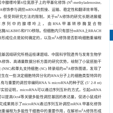
6
其中腺嘌呤第
6
位氮原子上的甲基化修饰
(
N
-methyladenosine,
A
修饰参与调控
mRNA
的剪接、运输、稳定性和翻译效率等。
6
。但受到研究方法的限制，关于
m
A
修饰的研究长期进展缓
H
序列中的腺嘌呤上，由
RNA
甲基转移酶复合物
化酶
ALKBH5
和
FTO
移除。但细胞内只有部分
mRNA
上
RRACH
6
饰形成位点是如何确定的，以及
m
A
修饰是否影响细胞重编程
院基因组研究所杨运桂课题组、中国科学院遗传与发育生物学
A
修饰、高通量数据分析方面的研究优势，绘制了小鼠胚胎干
6
胞
(NSC)
和睾丸支持细胞
(SC)
转录组的
m
A
修饰图谱，发现了
发生在一些决定细胞特异分化的
RNA
分子上的细胞类型特异的
具有与重要的调控非编码
RNA
¾
microRNA
的种子区
(5’ 2-8 nt)
学实验证明，
microRNA
可以通过序列互补的方式，引起
mRNA
可以提高
Oct4
等关键多能性调控基因的表达量，促进小鼠成纤
究成果揭示了
microRNA
通过序列互补调控
mRNA
甲基化修饰
6
胞重编程为多能性干细胞中的重要作用，在解析
m
A
修饰形成