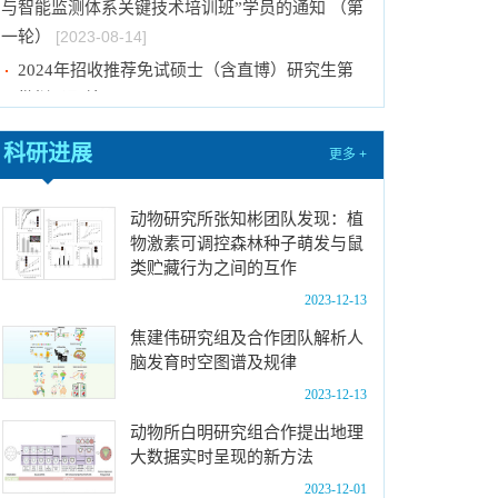
与智能监测体系关键技术培训班”学员的通知 （第
一轮）
[2023-08-14]
2024年招收推荐免试硕士（含直博）研究生第
一批拟录取结果公示
[2023-08-10]
国际动物学会关于申报第九届（2023-2025年
科研进展
更多 +
度）中国科协青年人才托举工程项目的通知
[2023-
08-02]
动物研究所张知彬团队发现：植
中国科学院动物研究所2024年接收推荐免试生
物激素可调控森林种子萌发与鼠
（直博生）招生简章
[2023-07-11]
类贮藏行为之间的互作
中国科学院动物研究所2023年优秀大学生夏令
2023-12-13
营活动时间安排、须知及公示名单
[2023-07-05]
焦建伟研究组及合作团队解析人
2023年“中国科学院动物研究所大学生创新实践
脑发育时空图谱及规律
训练计划”申报指南
[2023-06-16]
2023-12-13
2024年招收推荐免试硕士（含直博）研究生第
动物所白明研究组合作提出地理
二批拟录取结果公示
[2023-09-05]
大数据实时呈现的新方法
中国科学院动物研究所2023年 “大学生创新实践
2023-12-01