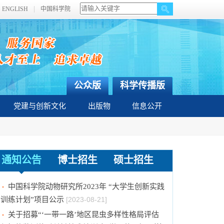
ENGLISH
中国科学院
公众版
科学传播版
党建与创新文化
出版物
信息公开
通知公告
博士招生
硕士招生
2024年招收推荐免试硕士（含直博）研究生第
二批拟录取结果公示
[2023-09-05]
中国科学院动物研究所2023年 “大学生创新实践
训练计划”项目公示
[2023-08-21]
关于招募“‘一带一路’地区昆虫多样性格局评估