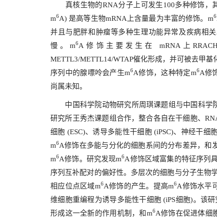
真核生物的
RNA
分子上可发生
100
多种修饰，
6
6
m
A)
是高等生物
mRNA
上含量最为丰富的修饰。
m
并且与肥胖和肿瘤等多种生理功能异常及疾病相关
6
慢。
m
A
修饰主要发生在
mRNA
上
RRAC
METTL3/METTL14/WTAP
催化形成，并可被去甲基
6
6
序列中的腺嘌呤会产生
m
A
修饰，这种特定
m
A
修
尚属未知。
中国科学院动物研究所周琪课题组与中国科学
研究所王秀杰课题组合作，整合各自在干细胞、
RN
细胞
(ESC)
、诱导多能性干细胞
(iPSC)
、神经干细
6
m
A
修饰在多能与分化的细胞系间的分布差异，和
6
6
m
A
修饰。研究发现
m
A
修饰区域富集的特征序列
序列互补配对的偏好性。多层次的细胞与分子生物
6
6
相应位点区域
m
A
修饰的产生。提高
m
A
修饰水平
维细胞重编程为诱导多能性干细胞
(iPS
细胞
)
。该研
6
形成这一全新的作用机制，和
m
A
修饰在促进体细