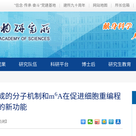
"信念·传承·奋斗"党建基地
建所九十周年
网站地图
所长信箱
成果
研究队伍
科研平台
博士后
研究生教育
6
成的分子机制和m
A在促进细胞重编程
的新功能
关闭
】