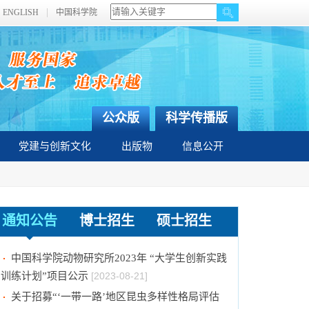
ENGLISH
中国科学院
公众版
科学传播版
党建与创新文化
出版物
信息公开
通知公告
博士招生
硕士招生
2024年招收推荐免试硕士（含直博）研究生第
二批拟录取结果公示
[2023-09-05]
中国科学院动物研究所2023年 “大学生创新实践
训练计划”项目公示
[2023-08-21]
关于招募“‘一带一路’地区昆虫多样性格局评估