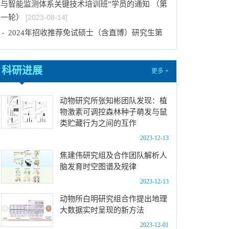
与智能监测体系关键技术培训班”学员的通知 （第
一轮）
[2023-08-14]
2024年招收推荐免试硕士（含直博）研究生第
一批拟录取结果公示
[2023-08-10]
国际动物学会关于申报第九届（2023-2025年
科研进展
更多 +
度）中国科协青年人才托举工程项目的通知
[2023-
08-02]
动物研究所张知彬团队发现：植
中国科学院动物研究所2024年接收推荐免试生
物激素可调控森林种子萌发与鼠
（直博生）招生简章
[2023-07-11]
类贮藏行为之间的互作
中国科学院动物研究所2023年优秀大学生夏令
2023-12-13
营活动时间安排、须知及公示名单
[2023-07-05]
焦建伟研究组及合作团队解析人
2023年“中国科学院动物研究所大学生创新实践
脑发育时空图谱及规律
训练计划”申报指南
[2023-06-16]
2023-12-13
2024年招收推荐免试硕士（含直博）研究生第
动物所白明研究组合作提出地理
二批拟录取结果公示
[2023-09-05]
大数据实时呈现的新方法
中国科学院动物研究所2023年 “大学生创新实践
2023-12-01