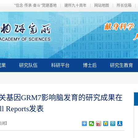
"信念·传承·奋斗"党建基地
建所九十周年
网站地图
所长信箱
成果
研究队伍
科研平台
博士后
研究生教育
关基因GRM7影响脑发育的研究成果在
ll Reports发表
关闭
】