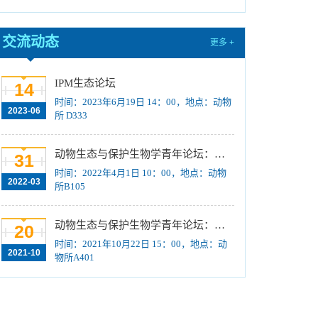
训练计划”项目公示
[2023-08-21]
关于招募“‘一带一路’地区昆虫多样性格局评估
交流动态
更多 +
与智能监测体系关键技术培训班”学员的通知 （第
一轮）
[2023-08-14]
IPM生态论坛
14
2024年招收推荐免试硕士（含直博）研究生第
时间：2023年6月19日 14：00，地点：动物
一批拟录取结果公示
[2023-08-10]
2023-06
所 D333
国际动物学会关于申报第九届（2023-2025年
度）中国科协青年人才托举工程项目的通知
[2023-
动物生态与保护生物学青年论坛：Regeneration enhancers and the evolution of regenerative capacities
31
08-02]
时间：2022年4月1日 10：00，地点：动物
2022-03
中国科学院动物研究所2024年接收推荐免试生
所B105
（直博生）招生简章
[2023-07-11]
中国科学院动物研究所2023年优秀大学生夏令
动物生态与保护生物学青年论坛：中国大型食肉动物生态研究与保护
20
营活动时间安排、须知及公示名单
[2023-07-05]
时间：2021年10月22日 15：00，地点：动
2021-10
物所A401
2023年“中国科学院动物研究所大学生创新实践
训练计划”申报指南
[2023-06-16]