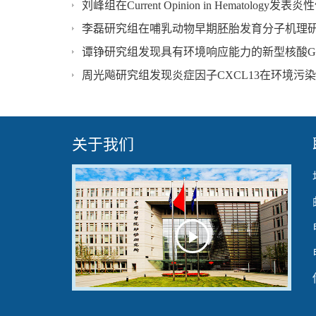
李磊研究组在哺乳动物早期胚胎发育分子机理
谭铮研究组发现具有环境响应能力的新型核酸G
周光飚研究组发现炎症因子CXCL13在环境污
关于我们
Play
Video