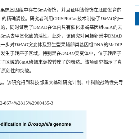
蝇基因组中存在6mA修饰，并且证明该修饰在胚胎发育的
的精确调控。研究者利用CRISPR/Cas技术制备了
DMAD
的一
的，同时证明了DMAD在体内具有催化果蝇基因组6mA的去
6mA去甲基化酶的活性。此外，该研究对果蝇卵巢中DMAD
进一步对
DMAD
突变体及野生型果蝇卵巢基因组DNA的MeDIP
常发生于转座子区域，特别是在
DMAD
突变体中，位于转座子
座子区域的6mA修饰来调控转座子的表达。该项研究揭示了真
了原创性的突破。
l杂志。该研究得到科技部重大基础研究计划、中科院战略性先导
S0092-8674%2815%2900435-3