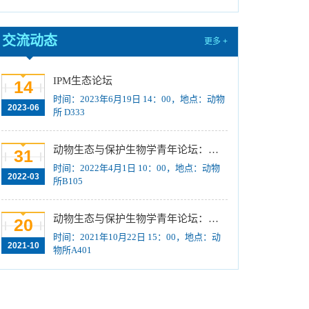
训练计划”项目公示
[2023-08-21]
关于招募“‘一带一路’地区昆虫多样性格局评估
交流动态
更多 +
与智能监测体系关键技术培训班”学员的通知 （第
一轮）
[2023-08-14]
IPM生态论坛
2024年招收推荐免试硕士（含直博）研究生第
14
时间：2023年6月19日 14：00，地点：动物
一批拟录取结果公示
[2023-08-10]
2023-06
所 D333
国际动物学会关于申报第九届（2023-2025年
度）中国科协青年人才托举工程项目的通知
[2023-
动物生态与保护生物学青年论坛：Regeneration enhancers and the evolution of regenerative capacities
31
08-02]
时间：2022年4月1日 10：00，地点：动物
中国科学院动物研究所2024年接收推荐免试生
2022-03
所B105
（直博生）招生简章
[2023-07-11]
中国科学院动物研究所2023年优秀大学生夏令
动物生态与保护生物学青年论坛：中国大型食肉动物生态研究与保护
20
营活动时间安排、须知及公示名单
[2023-07-05]
时间：2021年10月22日 15：00，地点：动
2021-10
物所A401
2023年“中国科学院动物研究所大学生创新实践
训练计划”申报指南
[2023-06-16]