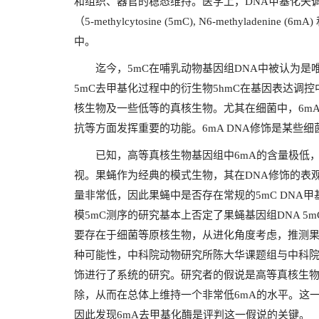
和组织、器官的稳态维持。医学上，DNA甲基化失
（5-methylcytosine (5mC), N6-methyladenin
中。
迄今，5mC在哺乳动物基因组DNA中被认为是
5mC去甲基化过程中的衍生物5hmC在基因表达调
核生物及一些低等的真核生物。尤其在细菌中，6mA
抗等方面发挥重要的功能。6mA DNA修饰是某些
已知，高等真核生物基因组中6mA的含量极低，
视。果蝇作为经典的模式生物，其在DNA修饰的表
量非常低，因此果蝇中是否存在常规的5mC DNA
模5mC测序的研究基本上否定了果蝇基因组DNA 5
要存在于细菌等原核生物，从进化角度考虑，推测果
种可能性，中科院动物研究所陈大华课题组与中科院
饰进行了系统的研究。研究者的假说是高等真核生物
除，从而在总体上维持一个非常低6mA的水平。这
因此发现6mA去甲基化酶是评判这一假说的关键。