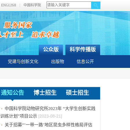
ENGLISH
中国科学院
公众版
科学传播版
党建与创新文化
出版物
信息公开
通知公告
博士招生
硕士招生
2024年招收推荐免试硕士（含直博）研究生第
二批拟录取结果公示
[2023-09-05]
中国科学院动物研究所2023年 “大学生创新实践
训练计划”项目公示
[2023-08-21]
关于招募“‘一带一路’地区昆虫多样性格局评估