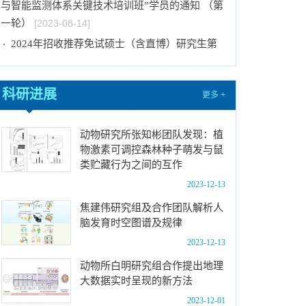
与智能监测体系关键技术培训班”学员的通知 （第
一轮）
[2023-08-14]
2024年招收推荐免试硕士（含直博）研究生第
一批拟录取结果公示
[2023-08-10]
国际动物学会关于申报第九届（2023-2025年
科研进展
更多 +
度）中国科协青年人才托举工程项目的通知
[2023-
08-02]
动物研究所张知彬团队发现：植
中国科学院动物研究所2024年接收推荐免试生
物激素可调控森林种子萌发与鼠
（直博生）招生简章
[2023-07-11]
类贮藏行为之间的互作
中国科学院动物研究所2023年优秀大学生夏令
2023-12-13
营活动时间安排、须知及公示名单
[2023-07-05]
焦建伟研究组及合作团队解析人
2023年“中国科学院动物研究所大学生创新实践
脑发育时空图谱及规律
训练计划”申报指南
[2023-06-16]
2023-12-13
2024年招收推荐免试硕士（含直博）研究生第
动物所白明研究组合作提出地理
二批拟录取结果公示
[2023-09-05]
大数据实时呈现的新方法
中国科学院动物研究所2023年 “大学生创新实践
2023-12-01