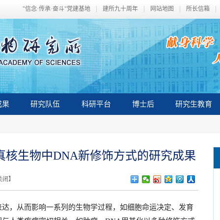
"信念·传承·奋斗"党建基地
建所九十周年
网站地图
所长信箱
成果
研究队伍
科研平台
博士后
研究生教育
等真核生物中DNA新修饰方式的研究成果
关闭
】
达，从而影响一系列的生物学过程，如细胞命运决定、发育