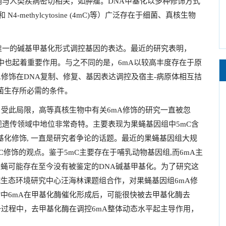
调与人类疾病密切相关，如肿瘤。DNA甲基化以多种修饰方式
e (6mA) 和 N4-methylcytosine (4mC)等）广泛存在于细菌、真核生物
唯一的碱基甲基化形式调控基因的表达。最近的研究表明，
控中也起着重要作用。与之不同的是，6mA以较高丰度存在于原
修饰在DNA复制、修复、基因表达调控及宿主-病原体相互拮
细菌生存所必需的条件。
受此局限，高等真核生物中有关6mA修饰的研究一直被忽
观遗传领域中地位非常奇特。主要表现为果蝇基因组中5mC含
甲基化修饰, 一直是研究者争论的话题。最近的果蝇基因组大规
mC修饰的观点。鉴于5mC主要存在于哺乳动物基因组,而6mA主
蝇可能存在至今没有被鉴定的DNA碱基甲基化。为了研究这
生态环境研究中心汪海林课题组合作，对果蝇基因组6mA修
中6mA在甲基化酶催化形成后，可能很快被去甲基化酶去
一过程中，去甲基化酶在调控6mA整体动态水平起主导作用，