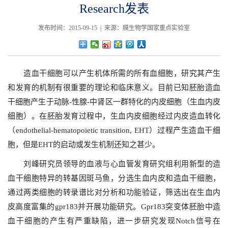
Research发表
发布时间：2015-09-15 | 来源：膜生物学国家重点实验室
造血干细胞可以产生机体所需的所有血细胞，研究其产生
和发育的机制有很重要的理论和临床意义。目前已知胚胎造血
干细胞产生于动脉
-
性腺
-
中肾区一群特化的内皮细胞（生血内皮
细胞）。在胚胎发育过程中，生血内皮细胞经过内皮造血转化
（
endothelial-hematopoietic transition, EHT
）过程产生造血干细
胞，但是
EHT
的启动或发生机制还知之甚少。
刘峰研究员领导的血液与心血管发育研究组利用新型的造
血干细胞特异的转基因斑马鱼，分选生血内皮和造血干细胞，
通过两类细胞的转录谱比对分析和功能验证，筛选出在生血内
皮高度富集的
gpr183
并开展功能研究。
Gpr183
突变体胚胎中造
血干细胞的产生有严重缺陷，进一步研究发现
Notch
信号在