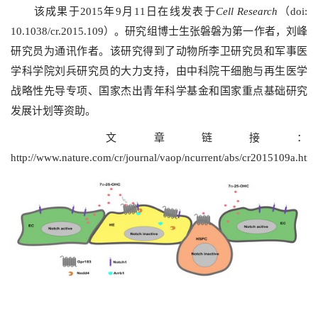
该成果于
2015
年
9
月
11
日在线发表于
Cell Research
（
doi:
10.1038/cr.2015.109
）。研究组博士生张磐磐为第一作者，刘峰
研究员为通讯作者。该研究得到了动物所李卫研究员和军事医
学科学院刘兵研究员的大力支持，由中科院干细胞与再生医学
战略性先导专项、国家杰出青年科学基金和国家重点基础研究
发展计划等资助。
文章链接：
http://www.nature.com/cr/journal/vaop/ncurrent/abs/cr2015109a.html