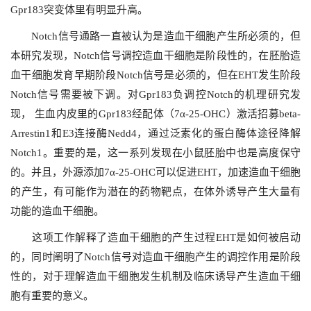
Gpr183
突变体里有明显升高。
Notch
信号通路一直被认为是造血干细胞产生所必须的，但
本研究发现，
Notch
信号调控造血干细胞是阶段性的，在胚胎造
血干细胞发育早期阶段
Notch
信号是必须的，但在
EHT
发生阶段
Notch
信号需要被下调。对
Gpr183
负调控
Notch
的机理研究发
现，
生血内皮里的
Gpr183
经配体（
7
α
-25-OHC
）激活招募
beta-
Arrestin1
和
E3
连接酶
Nedd4
，通过泛素化的蛋白酶体途径降解
Notch1
。重要的是，这一系列发现在小鼠胚胎中也是高度保守
的。并且，外源添加
7
α
-25-OHC
可以促进
EHT
，加速造血干细胞
的产生，有可能作为潜在的药物靶点，在体外诱导产生大量有
功能的造血干细胞。
这项工作解释了造血干细胞的产生过程
EHT
是如何被启动
的，同时阐明了
Notch
信号对造血干细胞产生的调控作用是阶段
性的，对于理解造血干细胞发生机制及临床诱导产生造血干细
胞有重要的意义。