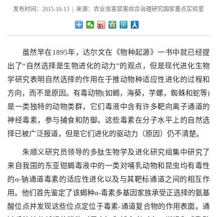
发布时间：2015-10-13 | 来源：农业虫害鼠害综合治理研究国家重点实验室
虽然早在
1895
年，达尔文在《物种起源》一书中就已经提
出了
“
自然选择是生物进化的动力
”
的观点，但是现代进化生物
学研究表明自然选择的作用在于推动物种适应性进化的过程和
方向，而不是原因。有毒动物
(
如蝎，海葵，芋螺，蜘蛛和蛇等
)
是一类独特的动物类群，它们毒液中含有许多靶向离子通道的
神经毒素，参与捕食和防御。这些毒素在分子水平上的自然选
择已被广泛报道，但是它们进化的驱动力（原因）仍不清楚。
朱顺义研究员领导的多肽生物学及进化研究组集中研究了
来自我国的东亚钳蝎毒液中的一类对哺乳动物和昆虫均有毒性
的α
-
钠通道毒素的适应性进化以及与其靶标通道之间的相互作
用。他们首先鉴定了该蝎种α
-
毒素多基因家族承受正选择的氨基
酸位点并发现这些位点定位于毒素
-
通道复合物的作用表面。通