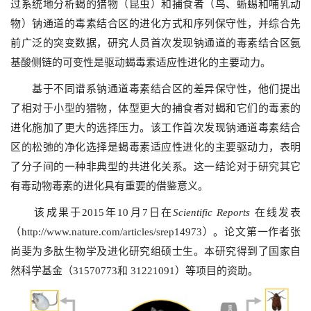
过系统地分析蝎的猎物（昆虫）和捕食者（鸟、蜥蜴和哺乳动
物）钠通道的毒素结合区的进化方式和序列保守性，并综合先
前广泛的突变数据，研究人员首次发现钠通道的毒素结合区氨
基酸侧链的可变性是驱动蝎毒素适应性进化的主要动力。
基于不同谱系钠通道毒素结合区的差异保守性，他们提出
了相对于小型的猎物，体型更大的捕食者对蝎和它们的毒素的
进化施加了更大的选择压力。该工作首次发现钠通道毒素结合
区的松弛的净化选择是蝎毒素适应性进化的主要驱动力，表明
了分子间的一种非典型的共进化关系。这一结论对于研究其它
有毒动物毒素的进化具有重要的借鉴意义。
该成果于
2015
年
10
月
7
日在
Scientific Reports
在线发表
（
http://www.nature.com/articles/srep14973
）。论文第一作者张
尚斐为多肽生物学及进化研究组硕士生。本
研究
得到了
国家自
然科学基金（31570773
和
31221091
）等项目的资助。