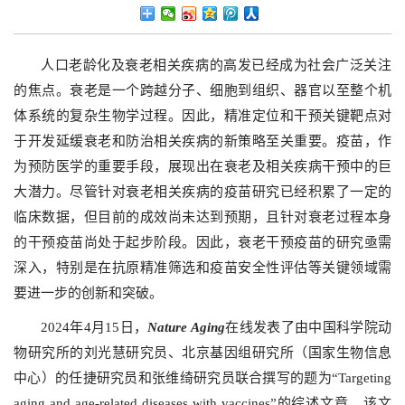
人口老龄化及衰老相关疾病的高发已经成为社会广泛关注
的焦点。衰老是一个跨越分子、细胞到组织、器官以至整个机
体系统的复杂生物学过程。因此，精准定位和干预关键靶点对
于开发延缓衰老和防治相关疾病的新策略至关重要。疫苗，作
为预防医学的重要手段，展现出在衰老及相关疾病干预中的巨
大潜力。尽管针对衰老相关疾病的疫苗研究已经积累了一定的
临床数据，但目前的成效尚未达到预期，且针对衰老过程本身
的干预疫苗尚处于起步阶段。因此，衰老干预疫苗的研究亟需
深入，特别是在抗原精准筛选和疫苗安全性评估等关键领域需
要进一步的创新和突破。
2024年4月15日，
Nature Aging
在线发表了由中国科学院动
物研究所的刘光慧研究员、北京基因组研究所（国家生物信息
中心）的任捷研究员和张维绮研究员联合撰写的题为“Targeting
aging and age-related diseases with vaccines”的综述文章。该文