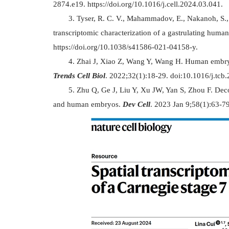
2874.e19. https://doi.org/10.1016/j.cell.2024.03.041.
Tyser, R. C. V., Mahammadov, E., Nakanoh, S., Va
transcriptomic characterization of a gastrulating hum
https://doi.org/10.1038/s41586-021-04158-y.
Zhai J, Xiao Z, Wang Y, Wang H. Human embryon
Trends Cell Biol
. 2022;32(1):18-29. doi:10.1016/j.tcb
Zhu Q, Ge J, Liu Y, Xu JW, Yan S, Zhou F. De
and human embryos.
Dev Cell
. 2023 Jan 9;58(1):63-7