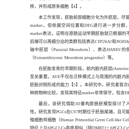
移，并形成原条细胞【4】。
本工作发现，胚胎前部细胞分化为外胚层，尽
marker，但依据空间位置和DEG进行进一步
marker表达，证明在原肠运动早期胚胎就已根
后端可以再细分出的类群包括表达
CYP26A1
和
NODA
轴中胚层（Paraxial Mesoderm）、表达
HAND1
的侧
（Extraembryonic Mesoderm progenitor）等。
在胚胎发育的早期阶段，前内脏内胚层(Anterior V
至关重要。AVE不仅在迁移模式上与周围的内脏内胚层(Vi
胚胎对侧形成的能力【5】。本研究中，研究者首次
种跨物种比较，发现其特征marker非常保守，包含D
最后，该研究借助3D重构原肠胚模型探讨了人类原始生殖
性。研究发现PGCs在CS7时期位于胚胎尾端，且
殖细胞样细胞（Human Primordial Germ Cell-l
特征上与hPGCLCs高度相似（除DMRT1+ hPG