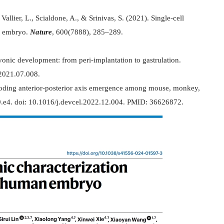
llier, L., Scialdone, A., & Srinivas, S. (2021). Single-cell
an embryo.
Nature
, 600(7888), 285–289.
ic development: from peri-implantation to gastrulation.
.2021.07.008.
coding anterior-posterior axis emergence among mouse, monkey,
9.e4. doi: 10.1016/j.devcel.2022.12.004. PMID: 36626872.