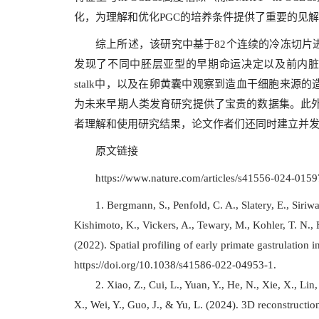
化，为理解和优化PGC的培养条件提供了重要的见
综上所述，该研究中基于82个连续的冷冻切片进行S
发现了不同中胚层亚型的早期命运决定以及前内脏内胚
stalk中，以及在卵黄囊中观察到造血干细胞来
为未来早期人类发育研究提供了宝贵的数据集。此外
者理解和使用研究结果，论文作者们还同时建立并发布了可互
原文链接
https://www.nature.com/articles/s41556-024-0159
Bergmann, S., Penfold, C. A., Slatery, E., Siriw
Kishimoto, K., Vickers, A., Tewary, M., Kohler, T. N., H
(2022). Spatial profiling of early primate gastrulation i
https://doi.org/10.1038/s41586-022-04953-1.
Xiao, Z., Cui, L., Yuan, Y., He, N., Xie, X., Lin
X., Wei, Y., Guo, J., & Yu, L. (2024). 3D reconstructi