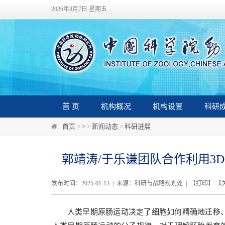
2026年8月7日 星期五
首 页
机构概况
机构设置
科研
首页
>
>
>
新闻动态
>
科研进展
郭靖涛/于乐谦团队合作利用3
发布时间：2025-01-13 | 来源：科研与战略规划处 | 【
打印
】 【
人类早期原肠运动决定了细胞如何精确地迁移