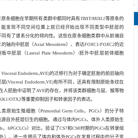
管原条细胞在早期所有类群中都同时具有
TBXT/MIXL1
等原条的
分群，能发现不同空间位置上就已经开始出现不同类型中胚层的
据的不同有了谱系分化的倾向性。这些在原条细胞类群中从前端自
L
的轴向中胚层（Axial Mesoderm）、表达
FOXC1/FOXC2
的近
板中胚层（Lateral Plate Mesoderm）/胚外中胚层前体细胞
isceral Endoderm,AVE)的迁移行为对于确定胚胎的前后轴向
sceral Endoderm,VE)有所不同，还具有限制原始条纹在
在人胚胎中证明了AVE的存在，并将该类群细胞与鼠、猴等物
KK1/OTX2等重要抑制因子和转录因子的表达。
细胞（Primordial Germ Cells，PGCs）的分子特
可能源自外胚层衍生的细胞。通过与体内PGCs、体外人类原始生
ike Cells，hPGCLCs）对比，验证了CS7和CS8时期的PGCs在转录组
CLCs外），进一步揭示了体内和体外PGCs在发育过程中的分子变