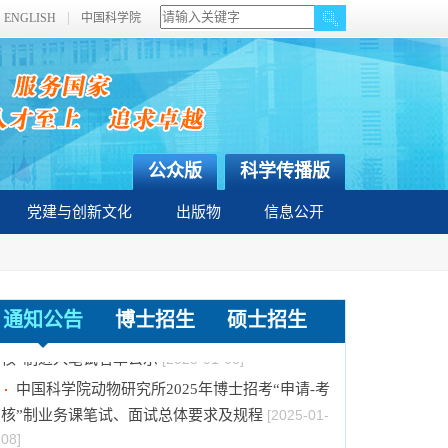
ENGLISH
中国科学院
公众版
科学传播版
党建与创新文化
出版物
信息公开
中国科学院动物研究所2025年博士招考“申请-考
通知公告
博士招生
硕士招生
核”制进入笔试名单公示
[2025-01-08]
中国科学院动物研究所2025年博士招考“申请-考
核”制业务课笔试、面试总体要求及规程
[2025-01-
08]
中国科学院动物研究所2025年招收春季入学博