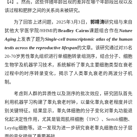
【4】。然而，这些伴随年龄出现的差异在哪个年龄段出现以及
该过程和肥胖之间的关系尚未被研究。
为了回答上述问题，2025年3月3日，
郭靖涛
研究组与来自
犹他大学医学院/HHMI的
Bradley Cairns
课题组合作在
Nature
Aging
上发表了题为
Single-cell transcriptomic atlas of the human
testis across the reproductive lifespan
的文章。该研究通过对35名
20-70岁男性睾丸组织进行单细胞转录组测序，结合分子、细胞
生物学及机器学习技术，系统解析了睾丸主要细胞类型在衰老
过程中的时序转录变化，揭示了人类睾丸衰老的两波分子机
制。
考虑到人群的异质性以及测序的批次效应，研究团队首先
利用机器学习构建了睾丸衰老时钟，以量化睾丸衰老程度并识
别关键特征。结果显示，睾丸体细胞的分子变化对睾丸功能退
化起决定性作用，尤其是管周肌样细胞（TPC）、Sertoli细胞、
Leydig细胞等。这一发现为进一步研究衰老睾丸细胞在分子层
面的变化提供了重要基础。