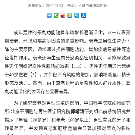
发布时间：2025-03-03 | 来源：科研与战略规划处
成年男性的睾丸功能随着年龄增长逐渐退化，这一过程受
到衰老、环境和疾病等因素的多重影响。衰老是男性生育力下
降的主要原因，通常通过损害细胞功能、增加疾病易感性等途
径发挥作用。衰老还与生殖内分泌紊乱密切相关，可能导致男
性更年期或迟发性性腺功能减退【1,2】。男性更年期通常起始
于40岁左右【3】，并伴随不育风险的增加，影响精液量、精子
形态及活力。然而，由于衰老过程的复杂性和人群异质性，睾
丸功能退化的表现存在显著差异。
为了研究衰老对男性生殖的影响，中国科学院院动物研究
所/北京干细胞与再生医学研究院
郭靖涛
研究组此前系统研究并
揭示了年轻（20多岁）和年老（60岁以上）男性睾丸的分子和
转录差异，并发现衰老和肥胖叠加会显著加强对睾丸的影响