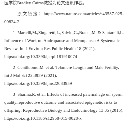
医学院Bradley Cairns教授为论文通讯作者。
原文链接：
https://www.nature.com/articles/s43587-025-
00824-2
1 Martelli,M.,Zingaretti,L.,Salvio,G.,Bracci,M. & Santarelli,L.
Influence of Work on Andropause and Menopause: A Systematic
Review. Int J Environ Res Public Health 18 (2021).
https://doi.org:10.3390/ijerph181910074
2 Gentiluomo,M. et al. Telomere Length and Male Fertility.
Int J Mol Sci 22,3959 (2021).
https://doi.org:10.3390/ijms22083959
3 Sharma,R. et al. Effects of increased paternal age on sperm
quality,reproductive outcome and associated epigenetic risks to
offspring. Reproductive Biology and Endocrinology 13,35 (2015).
https://doi.org:10.1186/s12958-015-0028-x