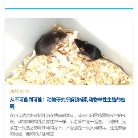
2025-01-29
从不可能到可能：动物研究所解锁哺乳动物单性生殖的密
码
在阳光透过斑驳树叶洒在地面的清晨，或是电闪雷鸣震撼夜空的夜
晚，动物园的饲养员像往常一样，沿着兽栏逐一巡查。当他的目光
落在一只熟悉的雌性动物身上，不管那是一只灵动的鸟，还是安静
的蜥蜴，他的脚步猛地定...