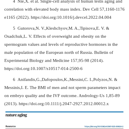
4 Nie,X. et al. Single-cell analysis of human testis aging and
correlation with elevated body mass index. Dev Cell 57,1160-1176
e1165 (2022). https://doi.org:10.1016/j.devcel.2022.04.004
5 Gutorova,N. V.,Kleshchyov,M. A.,Tipisova,E. V. &
Osadchuk,L. V. Effects of overweight and obesity on the
spermogram values and levels of reproductive hormones in the
male population of the European north of Russia. Bulletin of
Experimental Biology and Medicine 157,95-98 (2014).
https://doi.org:10.1007/s10517-014-2500-6
6 Anifandis,G.,Dafopoulos,K.,Messini,C. I.,Polyzos,N. &
Messinis,I. E. The BMI of men and not sperm parameters impact
on embryo quality and the IVF outcome. Andrology-Us 1,85-89
(2013). https://doi.org:10.1111/j.2047-2927.2012.00012.x