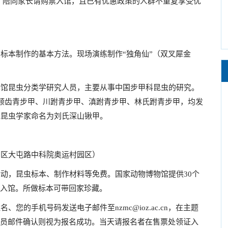
，陪同家长请购票入馆，且已有优惠政策的人群不重复享受优
标本制作的基本方法。现场演练制作“独角仙”（双叉犀金
本馆昆虫分类学研究人员，主要从事中国步甲科昆虫的研究。
颊齿青步甲、川跗青步甲、滇跗青步甲、林氏跗青步甲，均发
他昆虫学家命名为刘氏深山锹甲。
阳区大屯路中科院奥运村园区）
动，昆虫标本、制作材料等免费。国家动物博物馆提供30个
票入馆。所做标本可带回家珍藏。
姓名、您的手机号码发送电子邮件至
nzmc@ioz.ac.cn
，在主题
人员邮件确认则视为报名成功。当天请报名者在售票处领证入