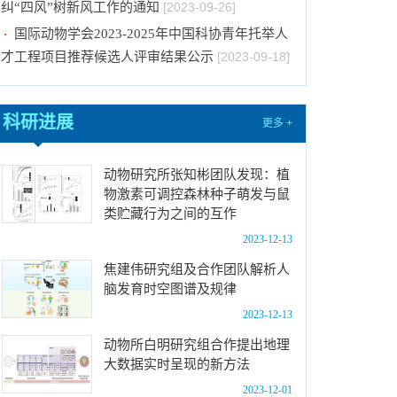
国际动物学会2023-2025年中国科协青年托举人
才工程项目推荐候选人评审结果公示
[2023-09-18]
2024年招收推荐免试硕士（含直博）研究生第
二批拟录取结果公示
[2023-09-05]
科研进展
中国科学院动物研究所2023年 “大学生创新实践
更多 +
训练计划”项目公示
[2023-08-21]
关于招募“‘一带一路’地区昆虫多样性格局评估
动物研究所张知彬团队发现：植
物激素可调控森林种子萌发与鼠
与智能监测体系关键技术培训班”学员的通知 （第
类贮藏行为之间的互作
一轮）
[2023-08-14]
2023-12-13
2024年招收推荐免试硕士（含直博）研究生第
一批拟录取结果公示
焦建伟研究组及合作团队解析人
[2023-08-10]
脑发育时空图谱及规律
中国科学院动物研究所国家动物博物馆文创商店
2023-12-13
招租比选公告
[2023-12-18]
动物所白明研究组合作提出地理
关于2023年度中国科学院杰出科技成就奖的拟
大数据实时呈现的新方法
推荐公示
[2023-10-16]
2023-12-01
动物研究所关于2023年中秋国庆期间持续抓好