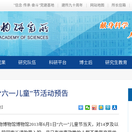
"信念·传承·奋斗"党建基地
建所九十周年
网站地图
所长信箱
成果
研究队伍
科研平台
博士后
研究生教育
“六一儿童”节活动预告
闭
】
物馆博物馆2013年6月1日“六一”儿童节当天，对14岁及以