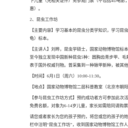
下儿童（凭相关证件）免参观门票（不包括4D电影
惠）。
2、昆虫工作坊
【主要内容】学习基本的昆虫分类学知识，学习昆虫
龟）标本。
【主讲人】刘晔，昆虫学硕士，国家动物博物馆标
至今独立发现中国新种昆虫5种：圆胸齿青步甲、毛
表于国外权威刊物。曾采集到一种锹甲新种，被其
【时间】6月1日（周六）10:00-11:30。
【地点】国家动物博物馆二层科普教室（北京市朝
【参与昆虫工作坊方式】预约成功者方可参加此次活
免费名额，对象为6-14岁儿童，家长如需陪同请购
请您或者家长为您的孩子预约，将您或您的孩子的
栏中注明“昆虫工作坊”，收到国家动物博物馆工作