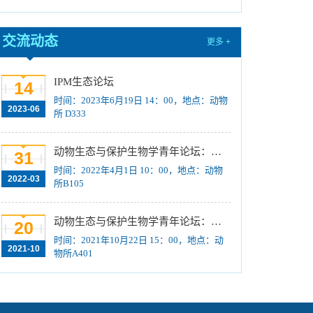
纠“四风”树新风工作的通知
[2023-09-26]
国际动物学会2023-2025年中国科协青年托举人
交流动态
更多 +
才工程项目推荐候选人评审结果公示
[2023-09-18]
2024年招收推荐免试硕士（含直博）研究生第
IPM生态论坛
14
二批拟录取结果公示
[2023-09-05]
时间：2023年6月19日 14：00，地点：动物
2023-06
所 D333
中国科学院动物研究所2023年 “大学生创新实践
训练计划”项目公示
[2023-08-21]
动物生态与保护生物学青年论坛：Regeneration enhancers and the evolution of regenerative capacities
31
关于招募“‘一带一路’地区昆虫多样性格局评估
时间：2022年4月1日 10：00，地点：动物
与智能监测体系关键技术培训班”学员的通知 （第
2022-03
所B105
一轮）
[2023-08-14]
2024年招收推荐免试硕士（含直博）研究生第
动物生态与保护生物学青年论坛：中国大型食肉动物生态研究与保护
20
一批拟录取结果公示
[2023-08-10]
时间：2021年10月22日 15：00，地点：动
2021-10
物所A401