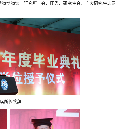
动物博物馆、研究所工会、团委、研究生会、广大研究生志愿
琪所长致辞