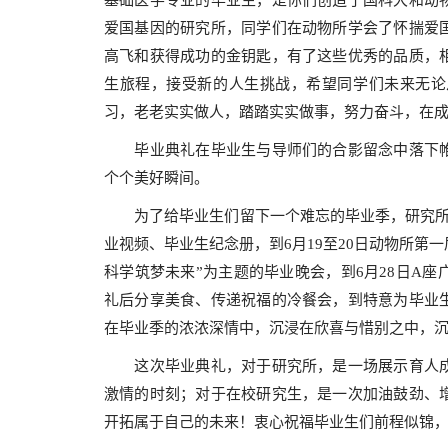
基础医学专业的毕业生，是你们创造了国科大和动
爱国基因的研究所，同学们在动物所学会了怀揣爱
高飞和获得成功的金钥匙，有了这些优秀的品质，
生旅程，接受新的人生挑战，希望同学们未来无论
习，老老实实做人，踏踏实实做事，努力奋斗，在
毕业典礼在毕业生与导师们的合影留念中落下
个个美好瞬间。
为了给毕业生们留下一个难忘的毕业季，研究
业视频、毕业生纪念册，到
6
月
19
至
20
日动物所第一
科学筑梦未来”为主题的毕业晚会，到
6
月
28
日
A
座
礼后分享美食、传递祝福的冷餐会，到特意为毕业
在毕业季的浓浓深情中，沉浸在欣喜与惜别之中，
这次毕业典礼，对于研究所，是一场展示育人
激情的时刻；对于在校研究生，是一次加油鼓劲、
开拓属于自己的未来！衷心祝福毕业生们前程似锦