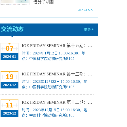
谱分子机制
中国科学院动物研究所2024年博士招生目录
2023-12-27
[2023-10-18]
2024年招收推荐免试硕士（含直博）研究生第
交流动态
四批拟录取结果公示
[2023-10-17]
更多 +
关于2023年度中国科学院杰出科技成就奖的拟
推荐公示
[2023-10-16]
IOZ FRIDAY SEMINAR 第十五期：Neuronal diversification, specification and function in the hypothalamus、本能行为调控的嗅觉神经编码机制
07
时间：2024年1月12日 15:00-16:30，地
中国科学院动物研究所2024年推免生放弃拟录
2024-01
点：中国科学院动物研究所B105
取资格公示
[2023-10-07]
IOZ FRIDAY SEMINAR 第十三期：上皮类器官系统构建之组织力的协调与细胞应答解析、利用表观基因组编辑技术调控基因表达
19
时间：2023年12月22日 15:00-16:30，地
2023-12
点：中国科学院动物研究所B105
IOZ FRIDAY SEMINAR 第十二期：动物月节律和年节律的奥秘探究、功能性毛细血管网络的体外构建及应用
11
时间：2023年12月15日 15:00-16:30，地
2023-12
点：中国科学院动物研究所B105