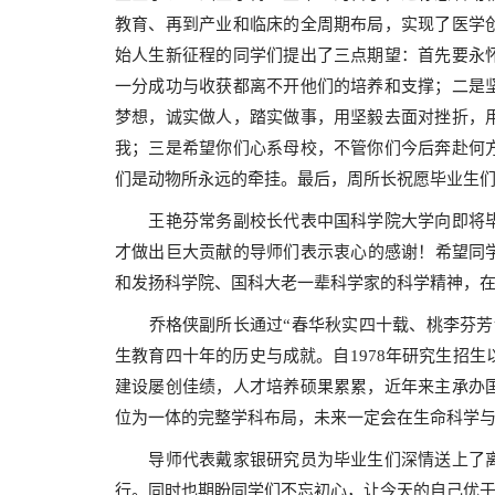
教育、再到产业和临床的全周期布局，实现了医学
始人生新征程的同学们提出了三点期望：首先要永
一分成功与收获都离不开他们的培养和支撑；二是
梦想，诚实做人，踏实做事，用坚毅去面对挫折，
我；三是希望你们心系母校，不管你们今后奔赴何
们是动物所永远的牵挂。最后，周所长祝愿毕业生
王艳芬常务副校长代表中国科学院大学向即将
才做出巨大贡献的导师们表示衷心的感谢！希望同学
和发扬科学院、国科大老一辈科学家的科学精神，
乔格侠副所长通过“春华秋实四十载、桃李芬芳
生教育四十年的历史与成就。自
1978
年研究生招生
建设屡创佳绩，人才培养硕果累累，近年来主承办
位为一体的完整学科布局，未来一定会在生命科学
导师代表戴家银研究员为毕业生们深情送上了
行。同时也期盼同学们不忘初心，让今天的自己优