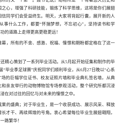
物所的又一个第一。聂书记说，动物所是一个有着悠久历史和
国之心，增强了科研技能，锻炼了科学思维，这将是你们展翅
相信同学们会受益终生。明天，大家将背起行囊，展开新的人
从事什么工作，都要“怀揣梦想，不忘初心”，坚持读书和学
成功的道路上走得更高更稳更远！
帷幕，所有的不舍、感激、祝福、憧憬和期盼都定格在了这一
所还精心策划了一系列毕业活动。从
5
月起开始征集和制作的毕
届“毕业季足球赛”庆祝同学们顺利毕业，从
6
月
27
日晚以“心系
广场的巨幅学位证书、校友证照片墙和毕业典礼签名墙，从典
生和亲友举行的动物博物馆专场参观活动，整个研究所都沉浸
沉浸在对过往的回忆与对未来的憧憬之中。
成果的盛典；对于毕业生，是一个收获成功、展示风采、释放
增长才干、再续辉煌的号角。衷心希望每位毕业生展翅翱翔，
，一路繁华！