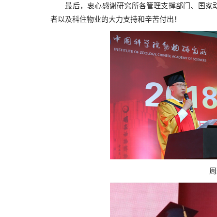
最后，衷心感谢研究所各管理支撑部门、国家
者以及科住物业的大力支持和辛苦付出！
周