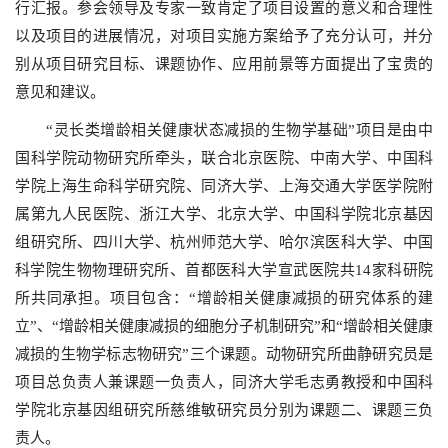
行汇报。参会领导及专家一致肯定了项目设置的意义和合理性
以及项目的进展情况，对项目实施方案给予了充分认可，并分
别从项目研究目标、课题协作、应用前景等方面提出了宝贵的
意见和建议。
“灵长类增龄相关健康状态减损的生物学基础”项目是由中
国科学院动物研究所牵头，联合
北京医院
、
中南大学、中国科
学院上海生命科学研究院
、
同济大学
、
上海交通大学医学院附
属第九人民医院
、
浙江大学
、
北京大学
、
中国科学院北京基因
组研究所
、
四川大学
、
杭州师范大学
、
哈尔滨医科大学
、
中国
科学院生物物理研究所
、
首都医科大学宣武医院共
14
家科研院
所共同承担。项目包含：“增龄相关健康减损的研究体系的建
立
”、
“
增龄相关健康减损的细胞分子机制研究”和
“
增龄相关健康
减损的生物学标志物研究”
三个课题。动物研究所曲静研究员是
项目总负责人兼课题一负责人
，
同济大学毛志勇教授
和
中国科
学院北京基因组研究所慈维敏研究员分别为课题二、课题三负
责人。