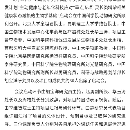
发计划“主动健康与老年化科技应对”重点专项“灵长类增龄相关
健康状态减损的生物学基础”启动会在中国科学院动物研究所顺
利召开。北京大学童坦君院士，昆明理工大学季维智院士，中
国生物技术发展中心化学药与医疗器械处处长华玉涛，项目主
管李治非
，
中国科学院科技促进发展局生物技术处处长周桔，
首都医科大学宣武医院陈彪教授，中山大学项鹏教授，中国科
学院北京基因组研究所杨运桂研究员，中国科学院动物研究所
李伟研究员，中国科学院生物物理研究所刘光慧研究员，中国
科学院动物研究所副所长赵勇研究员，科研与战略规划部部长
胡宝洋研究员以及项目组成员共约
30
人出席了启动会。
会议启动环节由胡宝洋研究员主持，赵勇副所长、华玉涛
处长以及周桔处长分别致辞，对项目的启动表示祝贺。随后，
由季维智院士主持项目汇报与研讨环节。曲静研究员代表项目
组详细汇报了项目的总体设计、预期目标及已取得的研究进
展。三位课题负责人分别对各自承担的课题任务和进展情况进