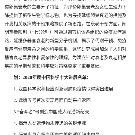
类卵巢衰老的主要分子特征，为评价卵巢衰老及女性生殖力下
降提供了新型生物学标志物，也为寻找延缓卵巢衰老的措施及
开发相关疾病的干预策略提供了新思路。在衰老干预方面，阐
明热量限制（“七分饱”）可通过调节机体各组织的免疫炎症通
路，延缓多器官衰老的新型分子机制，揭示了代谢干预、免疫
反应与健康寿命之间的科学联系。这些研究成果加深了人们对
器官衰老异质性和复杂性的理解，为建立针对衰老及衰老相关
疾病的早期预警和科学应对策略奠定了重要基础。
附：
2020年度中国科学十大进展
名单：
1. 我国科学家积极应对新冠肺炎疫情取得突出进展
2. 嫦娥五号首次实现月面自动采样返回
3.“奋斗者”号创造中国载人深潜新纪录
4. 揭示人类遗传物质传递的关键步骤
5. 研发出具有超高压电性能的透明铁电单晶