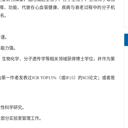
噬、功能、代谢在心血管健康、疾病与衰老过程中的分子机
名。
严谨。
手能力强。
、生物化学、分子遗传学等相关领域获得博士学位，并作为第
为第一作者发表过
JCR TOP15%
（或
IF
≥
5
）的
SCI
论文；或者是
创新性科学研究。
与部分实验室管理工作。