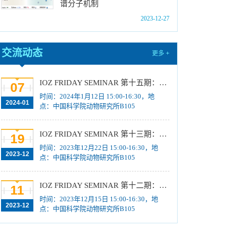
谱分子机制
位研究生简章
[2023-10-18]
2023-12-27
中国科学院动物研究所2024年博士招生目录
[2023-10-18]
交流动态
2024年招收推荐免试硕士（含直博）研究生第
更多 +
四批拟录取结果公示
[2023-10-17]
关于2023年度中国科学院杰出科技成就奖的拟
IOZ FRIDAY SEMINAR 第十五期：Neuronal diversification, specification and function in the hypothalamus、本能行为调控的嗅觉神经编码机制
07
推荐公示
[2023-10-16]
时间：2024年1月12日 15:00-16:30，地
2024-01
点：中国科学院动物研究所B105
中国科学院动物研究所2024年推免生放弃拟录
取资格公示
[2023-10-07]
IOZ FRIDAY SEMINAR 第十三期：上皮类器官系统构建之组织力的协调与细胞应答解析、利用表观基因组编辑技术调控基因表达
19
时间：2023年12月22日 15:00-16:30，地
2023-12
点：中国科学院动物研究所B105
IOZ FRIDAY SEMINAR 第十二期：动物月节律和年节律的奥秘探究、功能性毛细血管网络的体外构建及应用
11
时间：2023年12月15日 15:00-16:30，地
2023-12
点：中国科学院动物研究所B105