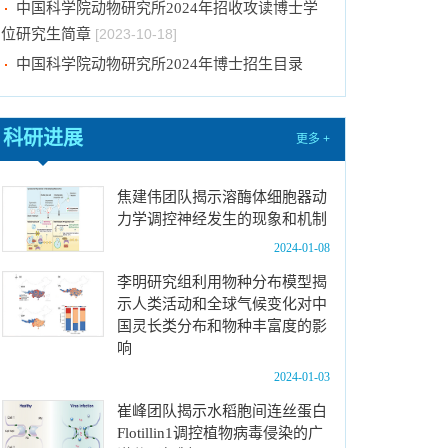
位研究生简章
[2023-10-18]
中国科学院动物研究所2024年博士招生目录
[2023-10-18]
2024年招收推荐免试硕士（含直博）研究生第
四批拟录取结果公示
[2023-10-17]
科研进展
更多 +
关于2023年度中国科学院杰出科技成就奖的拟
推荐公示
[2023-10-16]
焦建伟团队揭示溶酶体细胞器动
中国科学院动物研究所2024年推免生放弃拟录
力学调控神经发生的现象和机制
取资格公示
[2023-10-07]
2024-01-08
关于拟通过中国科学院提名2023年度国家科学
李明研究组利用物种分布模型揭
技术奖项目的公示
[2024-01-03]
示人类活动和全球气候变化对中
国灵长类分布和物种丰富度的影
中国科学院动物研究所国家动物博物馆文创商店
响
招租比选公告
[2023-12-18]
2024-01-03
中国科学院动物研究所2024年招收春季入学博
士研究生拟录取结果公示
[2023-12-01]
崔峰团队揭示水稻胞间连丝蛋白
Flotillin1调控植物病毒侵染的广
中国科学院动物研究所2024年招收攻读博士学