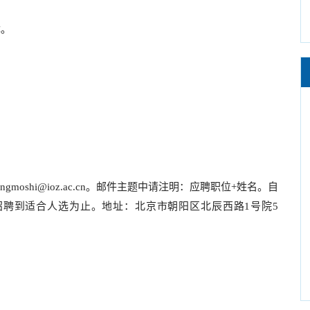
优。
ongmoshi@ioz.ac.cn
。邮件主题中请注明：应聘职位
+
姓名。自
招聘到适合人选为止。地址：北京市朝阳区北辰西路
1
号院
5