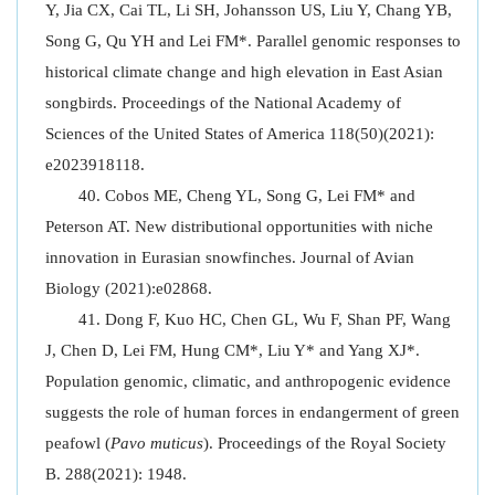
Y, Jia CX, Cai TL, Li SH, Johansson US, Liu Y, Chang YB,
Song G, Qu YH and Lei FM*. Parallel genomic responses to
historical climate change and high elevation in East Asian
songbirds. Proceedings of the National Academy of
Sciences of the United States of America 118(50)(2021):
e2023918118.
Cobos ME, Cheng YL, Song G, Lei FM* and
Peterson AT. New distributional opportunities with niche
innovation in Eurasian snowfinches. Journal of Avian
Biology (2021):e02868.
Dong F, Kuo HC, Chen GL, Wu F, Shan PF, Wang
J, Chen D, Lei FM, Hung CM*, Liu Y* and Yang XJ*.
Population genomic, climatic, and anthropogenic evidence
suggests the role of human forces in endangerment of green
peafowl (
Pavo muticus
). Proceedings of the Royal Society
B. 288(2021): 1948.