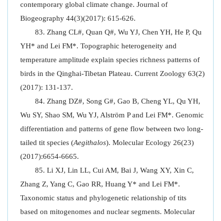
contemporary global climate change. Journal of
Biogeography 44(3)(2017): 615-626.
Zhang CL#, Quan Q#, Wu YJ, Chen YH, He P, Qu
YH* and Lei FM*. Topographic heterogeneity and
temperature amplitude explain species richness patterns of
birds in the Qinghai-Tibetan Plateau. Current Zoology 63(2)
(2017): 131-137.
Zhang DZ#, Song G#, Gao B, Cheng YL, Qu YH,
Wu SY, Shao SM, Wu YJ, Alström P and Lei FM*. Genomic
differentiation and patterns of gene flow between two long-
tailed tit species (
Aegithalos
). Molecular Ecology 26(23)
(2017):6654-6665.
Li XJ, Lin LL, Cui AM, Bai J, Wang XY, Xin C,
Zhang Z, Yang C, Gao RR, Huang Y* and Lei FM*.
Taxonomic status and phylogenetic relationship of tits
based on mitogenomes and nuclear segments. Molecular