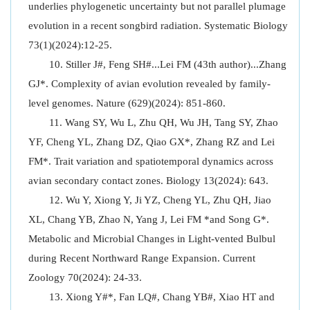
underlies phylogenetic uncertainty but not parallel plumage
evolution in a recent songbird radiation. Systematic Biology
73(1)(2024):12-25.
Stiller J#, Feng SH#...Lei FM (43th author)...Zhang
GJ*. Complexity of avian evolution revealed by family-
level genomes. Nature (629)(2024): 851-860.
Wang SY, Wu L, Zhu QH, Wu JH, Tang SY, Zhao
YF, Cheng YL, Zhang DZ, Qiao GX*, Zhang RZ and Lei
FM*. Trait variation and spatiotemporal dynamics across
avian secondary contact zones. Biology 13(2024): 643.
Wu Y, Xiong Y, Ji YZ, Cheng YL, Zhu QH, Jiao
XL, Chang YB, Zhao N, Yang J, Lei FM *and Song G*.
Metabolic and Microbial Changes in Light-vented Bulbul
during Recent Northward Range Expansion. Current
Zoology 70(2024): 24-33.
Xiong Y#*, Fan LQ#, Chang YB#, Xiao HT and