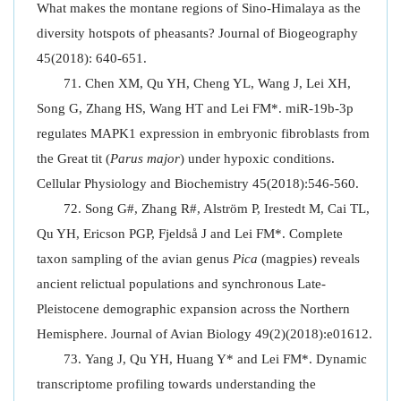
What makes the montane regions of Sino-Himalaya as the
diversity hotspots of pheasants? Journal of Biogeography
45(2018): 640-651.
Chen XM, Qu YH, Cheng YL, Wang J, Lei XH,
Song G, Zhang HS, Wang HT and Lei FM*. miR-19b-3p
regulates MAPK1 expression in embryonic fibroblasts from
the Great tit (
Parus major
) under hypoxic conditions.
Cellular Physiology and Biochemistry 45(2018):546-560.
Song G#, Zhang R#, Alström P, Irestedt M, Cai TL,
Qu YH, Ericson PGP, Fjeldså J and Lei FM*. Complete
taxon sampling of the avian genus
Pica
(magpies) reveals
ancient relictual populations and synchronous Late-
Pleistocene demographic expansion across the Northern
Hemisphere. Journal of Avian Biology 49(2)(2018):e01612.
Yang J, Qu YH, Huang Y* and Lei FM*. Dynamic
transcriptome profiling towards understanding the