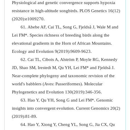
Physiological and genetic convergence supports hypoxia
resistance in high-altitude songbirds. PLOS Genetics 16(12)
(2020):e1009270.
Abebe AF, Cai TL, Song G, Fjeldså J, Wale M and
Lei FM*. Species richness of breeding birds along the
elevational gradients in the Horn of African Mountains.
Ecology and Evolution 9(2019):9609-9623.
Cai TL, Cibois A, Alström P, Moyle RG, Kennedy
JD, Shao SM, Irestedt M, Qu YH, Lei FM* and Fjeldså J.
Near-complete phylogeny and taxonomic revision of the
world's babblers (Aves: Passeriformes). Molecular
Phylogenetics and Evolution 130(2019):346-356.
Hao Y, Qu YH, Song G and Lei FM*. Genomic
insights into convergent evolution. Current Genomics 20(2)
(2019):81-89.
Hao Y, Xiong Y, Cheng YL, Song G, Jia CX, Qu