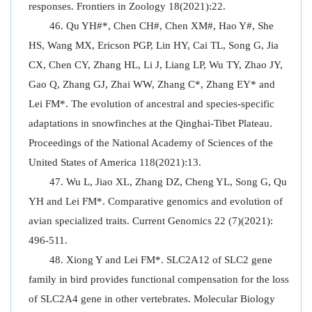
responses. Frontiers in Zoology 18(2021):22.
Qu YH#*, Chen CH#, Chen XM#, Hao Y#, She
HS, Wang MX, Ericson PGP, Lin HY, Cai TL, Song G, Jia
CX, Chen CY, Zhang HL, Li J, Liang LP, Wu TY, Zhao JY,
Gao Q, Zhang GJ, Zhai WW, Zhang C*, Zhang EY* and
Lei FM*. The evolution of ancestral and species-specific
adaptations in snowfinches at the Qinghai-Tibet Plateau.
Proceedings of the National Academy of Sciences of the
United States of America 118(2021):13.
Wu L, Jiao XL, Zhang DZ, Cheng YL, Song G, Qu
YH and Lei FM*. Comparative genomics and evolution of
avian specialized traits. Current Genomics 22 (7)(2021):
496-511.
Xiong Y and Lei FM*. SLC2A12 of SLC2 gene
family in bird provides functional compensation for the loss
of SLC2A4 gene in other vertebrates. Molecular Biology