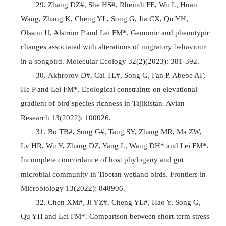
Zhang DZ#, She HS#, Rheindt FE, Wu L, Huan
Wang, Zhang K, Cheng YL, Song G, Jia CX, Qu YH,
Olsson U, Alström P and Lei FM*. Genomic and phenotypic
changes associated with alterations of migratory behaviour
in a songbird. Molecular Ecology 32(2)(2023): 381-392.
Akhrorov D#, Cai TL#, Song G, Fan P, Abebe AF,
He P and Lei FM*. Ecological constraints on elevational
gradient of bird species richness in Tajikistan. Avian
Research 13(2022): 100026.
Bo TB#, Song G#, Tang SY, Zhang MR, Ma ZW,
Lv HR, Wu Y, Zhang DZ, Yang L, Wang DH* and Lei FM*.
Incomplete concordance of host phylogeny and gut
microbial community in Tibetan wetland birds. Frontiers in
Microbiology 13(2022): 848906.
Chen XM#, Ji YZ#, Cheng YL#, Hao Y, Song G,
Qu YH and Lei FM*. Comparison between short-term stress