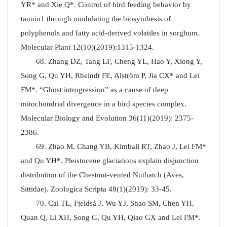
YR* and Xie Q*. Control of bird feeding behavior by
tannin1 through modulating the biosynthesis of
polyphenols and fatty acid-derived volatiles in sorghum.
Molecular Plant 12(10)(2019):1315-1324.
Zhang DZ, Tang LF, Cheng YL, Hao Y, Xiong Y,
Song G, Qu YH, Rheindt FE, Alström P, Jia CX* and Lei
FM*. “Ghost introgression” as a cause of deep
mitochondrial divergence in a bird species complex.
Molecular Biology and Evolution 36(11)(2019): 2375-
2386.
Zhao M, Chang YB, Kimball RT, Zhao J, Lei FM*
and Qu YH*. Pleistocene glaciations explain disjunction
distribution of the Chestnut-vented Nuthatch (Aves,
Sittidae). Zoologica Scripta 48(1)(2019): 33-45.
Cai TL, Fjeldså J, Wu YJ, Shao SM, Chen YH,
Quan Q, Li XH, Song G, Qu YH, Qiao GX and Lei FM*.