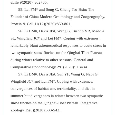
eLife 9(2020): e62765.
Lei FM* and Song G. Cheng Tso-Hsin: The
Founder of China Modern Ornithology and Zoogeography.
Protein & Cell 11(12)(2020):859-861.
Li DM#, Davis JE#, Wang G, Bishop VR, Meddle
SL, Wingfield JC* and Lei FM*. Coping with extremes:
remarkably blunt adrenocortical responses to acute stress in
two sympatric snow finches on the Qinghai-Tibet Plateau
during winter relative to other seasons. General and
Comparative Endocrinology 291(2020):113434.
Li DM#. Davis JE#, Sun YF, Wang G, Nabi G,
Wingfield JC* and Lei FM*. Coping with extremes:
convergences of habitat use, territoriality, and diet in
summer but divergences in winter between two sympatric
snow finches on the Qinghai-Tibet Plateau. Integrative
Zoology 15(6)(2020):533-543.