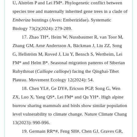
U, Alström P and Lei FM*. Phylogenetic conflict between
species tree and maternally inherited gene trees in a clade of
Emberiza
buntings (Aves: Emberizidae). Systematic
Biology 73(2)(2024): 279-289.
Zhao TH*, Heim W, Nussbaumer R, van Toor M,
Zhang GM, Arne Andersson A, Bäckman J, Liu ZZ, Song
G, Hellström M, Roved J, Liu Y, Bensch S, Wertheim, Lei
FM* and Helm B*. Seasonal migration patterns of Siberian
Rubythroat (
Calliope calliope
) facing the Qinghai-Tibet
Plateau. Movement Ecology 12(2024): 54.
Chen YL#, Ge DY#, Ericson PGP, Song G, Wen
ZX, Luo X, Yang QS*, Lei FM* and Qu YH*. High alpine
burrow sharing mammals and birds show similar population
level vulnerability to climate change. Nature Climate Chang
13(2023): 990-996.
Germain RR*#, Feng SH#, Chen GJ, Graves GR,