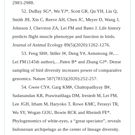
2983-2988.
DuBay SG*, Wu YJ*, Scott GR, Qu YH, Liu Q,
Smith JH, Xin C, Reeve AH, Chen JC, Meyer D, Wang J,
Johnson J, Cheviron ZA, Lei FM and Bates J. Life history
predicts flight muscle phenotype and function in birds.
Journal of Animal Ecology 89(5)(2020):1262-1276.
Feng SH#, Stiller J#, Deng Y#, Armstrong J#,…
Lei FM (145th author),…Paten B* and Zhang GJ*. Dense
sampling of bird diversity increases power of comparative
genomics. Nature 587(7833)(2020):252-257.
Gwee CY#, Garg KM#, Chattopadhyay B#,
Sadanandan KR, Prawiradilaga DM, Irestedt M, Lei FM,
Lee JGH, Irham M, Haryoko T, Rowe KMC, Ferasyi TR,
Wu SY, Wogan GOU, Bowie RCK and Rheindt FE*.
Phylogenomics of white-eyes, a “great speciator”, reveals
Indonesian archipelago as the center of lineage diversity.