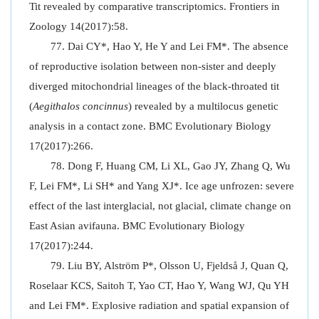
Tit revealed by comparative transcriptomics. Frontiers in
Zoology 14(2017):58.
Dai CY*, Hao Y, He Y and Lei FM*. The absence
of reproductive isolation between non-sister and deeply
diverged mitochondrial lineages of the black-throated tit
(
Aegithalos concinnus
) revealed by a multilocus genetic
analysis in a contact zone. BMC Evolutionary Biology
17(2017):266.
Dong F, Huang CM, Li XL, Gao JY, Zhang Q, Wu
F, Lei FM*, Li SH* and Yang XJ*. Ice age unfrozen: severe
effect of the last interglacial, not glacial, climate change on
East Asian avifauna. BMC Evolutionary Biology
17(2017):244.
Liu BY, Alström P*, Olsson U, Fjeldså J, Quan Q,
Roselaar KCS, Saitoh T, Yao CT, Hao Y, Wang WJ, Qu YH
and Lei FM*. Explosive radiation and spatial expansion of