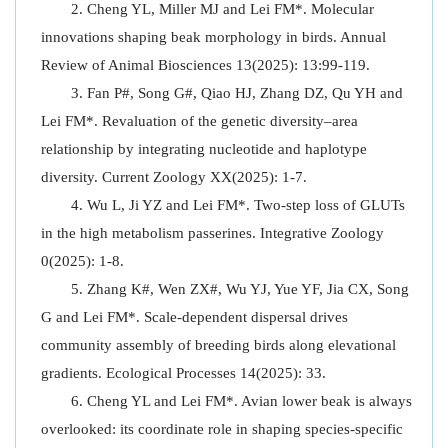
Cheng YL, Miller MJ and Lei FM*. Molecular
innovations shaping beak morphology in birds. Annual
Review of Animal Biosciences 13(2025): 13:99-119.
Fan P#, Song G#, Qiao HJ, Zhang DZ, Qu YH and
Lei FM*. Revaluation of the genetic diversity–area
relationship by integrating nucleotide and haplotype
diversity. Current Zoology XX(2025): 1-7.
Wu L, Ji YZ and Lei FM*. Two-step loss of GLUTs
in the high metabolism passerines. Integrative Zoology
0(2025): 1-8.
Zhang K#, Wen ZX#, Wu YJ, Yue YF, Jia CX, Song
G and Lei FM*. Scale-dependent dispersal drives
community assembly of breeding birds along elevational
gradients. Ecological Processes 14(2025): 33.
Cheng YL and Lei FM*. Avian lower beak is always
overlooked: its coordinate role in shaping species-specific