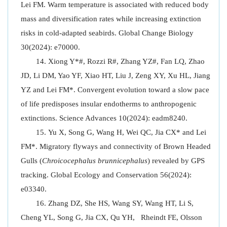
Lei FM. Warm temperature is associated with reduced body
mass and diversification rates while increasing extinction
risks in cold-adapted seabirds. Global Change Biology
30(2024): e70000.
Xiong Y*#, Rozzi R#, Zhang YZ#, Fan LQ, Zhao
JD, Li DM, Yao YF, Xiao HT, Liu J, Zeng XY, Xu HL, Jiang
YZ and Lei FM*. Convergent evolution toward a slow pace
of life predisposes insular endotherms to anthropogenic
extinctions. Science Advances 10(2024): eadm8240.
Yu X, Song G, Wang H, Wei QC, Jia CX* and Lei
FM*. Migratory flyways and connectivity of Brown Headed
Gulls (
Chroicocephalus brunnicephalus
) revealed by GPS
tracking. Global Ecology and Conservation 56(2024):
e03340.
Zhang DZ, She HS, Wang SY, Wang HT, Li S,
Cheng YL, Song G, Jia CX, Qu YH, Rheindt FE, Olsson