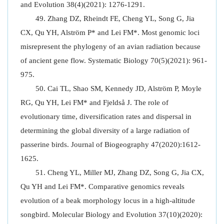
and Evolution 38(4)(2021): 1276-1291.
Zhang DZ, Rheindt FE, Cheng YL, Song G, Jia
CX, Qu YH, Alström P* and Lei FM*. Most genomic loci
misrepresent the phylogeny of an avian radiation because
of ancient gene flow. Systematic Biology 70(5)(2021): 961-
975.
Cai TL, Shao SM, Kennedy JD, Alström P, Moyle
RG, Qu YH, Lei FM* and Fjeldså J. The role of
evolutionary time, diversification rates and dispersal in
determining the global diversity of a large radiation of
passerine birds. Journal of Biogeography 47(2020):1612-
1625.
Cheng YL, Miller MJ, Zhang DZ, Song G, Jia CX,
Qu YH and Lei FM*. Comparative genomics reveals
evolution of a beak morphology locus in a high-altitude
songbird. Molecular Biology and Evolution 37(10)(2020):