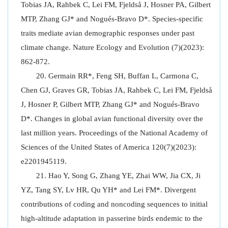
Tobias JA, Rahbek C, Lei FM, Fjeldså J, Hosner PA, Gilbert
MTP, Zhang GJ* and Nogués-Bravo D*. Species-specific
traits mediate avian demographic responses under past
climate change. Nature Ecology and Evolution (7)(2023):
862-872.
Germain RR*, Feng SH, Buffan L, Carmona C,
Chen GJ, Graves GR, Tobias JA, Rahbek C, Lei FM, Fjeldså
J, Hosner P, Gilbert MTP, Zhang GJ* and Nogués-Bravo
D*. Changes in global avian functional diversity over the
last million years. Proceedings of the National Academy of
Sciences of the United States of America 120(7)(2023):
e2201945119.
Hao Y, Song G, Zhang YE, Zhai WW, Jia CX, Ji
YZ, Tang SY, Lv HR, Qu YH* and Lei FM*. Divergent
contributions of coding and noncoding sequences to initial
high-altitude adaptation in passerine birds endemic to the