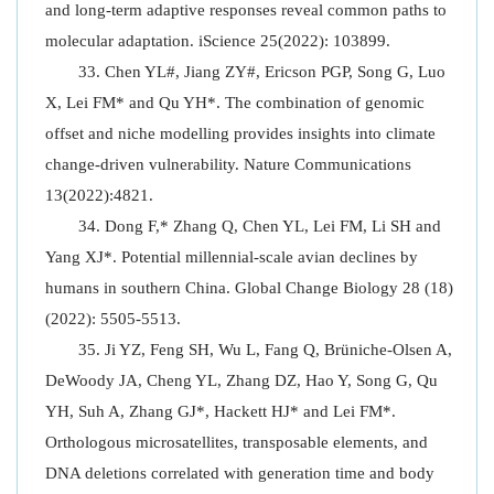
and long-term adaptive responses reveal common paths to
molecular adaptation. iScience 25(2022): 103899.
Chen YL#, Jiang ZY#, Ericson PGP, Song G, Luo
X, Lei FM* and Qu YH*. The combination of genomic
offset and niche modelling provides insights into climate
change-driven vulnerability. Nature Communications
13(2022):4821.
Dong F,* Zhang Q, Chen YL, Lei FM, Li SH and
Yang XJ*. Potential millennial-scale avian declines by
humans in southern China. Global Change Biology 28 (18)
(2022): 5505-5513.
Ji YZ, Feng SH, Wu L, Fang Q, Brüniche-Olsen A,
DeWoody JA, Cheng YL, Zhang DZ, Hao Y, Song G, Qu
YH, Suh A, Zhang GJ*, Hackett HJ* and Lei FM*.
Orthologous microsatellites, transposable elements, and
DNA deletions correlated with generation time and body