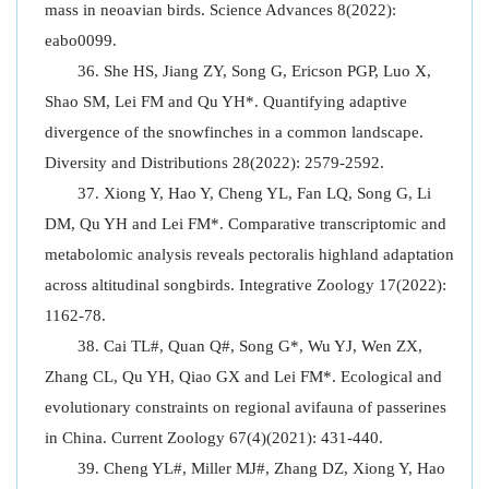
mass in neoavian birds. Science Advances 8(2022):
eabo0099.
She HS, Jiang ZY, Song G, Ericson PGP, Luo X,
Shao SM, Lei FM and Qu YH*. Quantifying adaptive
divergence of the snowfinches in a common landscape.
Diversity and Distributions 28(2022): 2579-2592.
Xiong Y, Hao Y, Cheng YL, Fan LQ, Song G, Li
DM, Qu YH and Lei FM*. Comparative transcriptomic and
metabolomic analysis reveals pectoralis highland adaptation
across altitudinal songbirds. Integrative Zoology 17(2022):
1162-78.
Cai TL#, Quan Q#, Song G*, Wu YJ, Wen ZX,
Zhang CL, Qu YH, Qiao GX and Lei FM*. Ecological and
evolutionary constraints on regional avifauna of passerines
in China. Current Zoology 67(4)(2021): 431-440.
Cheng YL#, Miller MJ#, Zhang DZ, Xiong Y, Hao