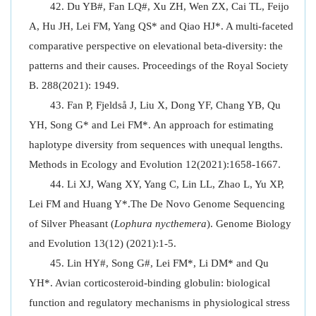
Du YB#, Fan LQ#, Xu ZH, Wen ZX, Cai TL, Feijo
A, Hu JH, Lei FM, Yang QS* and Qiao HJ*. A multi-faceted
comparative perspective on elevational beta-diversity: the
patterns and their causes. Proceedings of the Royal Society
B. 288(2021): 1949.
Fan P, Fjeldså J, Liu X, Dong YF, Chang YB, Qu
YH, Song G* and Lei FM*. An approach for estimating
haplotype diversity from sequences with unequal lengths.
Methods in Ecology and Evolution 12(2021):1658-1667.
Li XJ, Wang XY, Yang C, Lin LL, Zhao L, Yu XP,
Lei FM and Huang Y*.The De Novo Genome Sequencing
of Silver Pheasant (
Lophura nycthemera
). Genome Biology
and Evolution 13(12) (2021):1-5.
Lin HY#, Song G#, Lei FM*, Li DM* and Qu
YH*. Avian corticosteroid-binding globulin: biological
function and regulatory mechanisms in physiological stress