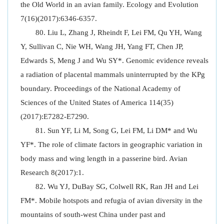
the Old World in an avian family. Ecology and Evolution
7(16)(2017):6346-6357.
Liu L, Zhang J, Rheindt F, Lei FM, Qu YH, Wang
Y, Sullivan C, Nie WH, Wang JH, Yang FT, Chen JP,
Edwards S, Meng J and Wu SY*. Genomic evidence reveals
a radiation of placental mammals uninterrupted by the KPg
boundary. Proceedings of the National Academy of
Sciences of the United States of America 114(35)
(2017):E7282-E7290.
Sun YF, Li M, Song G, Lei FM, Li DM* and Wu
YF*. The role of climate factors in geographic variation in
body mass and wing length in a passerine bird. Avian
Research 8(2017):1.
Wu YJ, DuBay SG, Colwell RK, Ran JH and Lei
FM*. Mobile hotspots and refugia of avian diversity in the
mountains of south-west China under past and