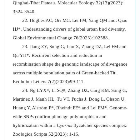
Qinghai-Tibet Plateau. Molecular Ecology 32(13)(2023):
3524-3540.
Hughes AC, Orr MC, Lei FM, Yang QM and, Qiao
HJ*. Understanding drivers of global urban bird diversity.
Global Environmental Change 76(2023):102588.
Jiang ZY, Song G, Luo X, Zhang DZ, Lei FM and
Qu YH*. Recurrent selection and reduction in
recombination shape the genomic landscape of divergence
across multiple population pairs of Green-backed Tit.
Evolution Letters 7(2)(2023):99-111.
Ng EYX#, Li SQ#, Zhang DZ, Garg KM, Song G,
Martinez J, Manh HL, Tu VT, Fuchs J, Dong L, Olsson U,
Huang Y, Alström P*, Rheindt FE* and Lei FM*. Genome-
wide SNPs confirm plumage polymorphism and
hybridization within a
Cyornis
flycatcher species complex.
Zoologica Scripta 52(2023): 1-16.