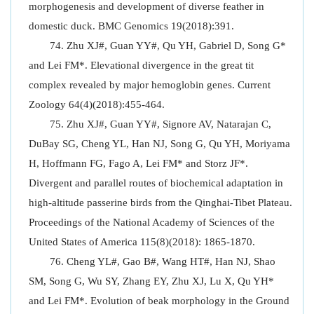
morphogenesis and development of diverse feather in
domestic duck. BMC Genomics 19(2018):391.
Zhu XJ#, Guan YY#, Qu YH, Gabriel D, Song G*
and Lei FM*. Elevational divergence in the great tit
complex revealed by major hemoglobin genes. Current
Zoology 64(4)(2018):455-464.
Zhu XJ#, Guan YY#, Signore AV, Natarajan C,
DuBay SG, Cheng YL, Han NJ, Song G, Qu YH, Moriyama
H, Hoffmann FG, Fago A, Lei FM* and Storz JF*.
Divergent and parallel routes of biochemical adaptation in
high-altitude passerine birds from the Qinghai-Tibet Plateau.
Proceedings of the National Academy of Sciences of the
United States of America 115(8)(2018): 1865-1870.
Cheng YL#, Gao B#, Wang HT#, Han NJ, Shao
SM, Song G, Wu SY, Zhang EY, Zhu XJ, Lu X, Qu YH*
and Lei FM*. Evolution of beak morphology in the Ground