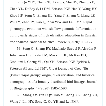
Qu YH*, Chen CH, Xiong Y, She HS, Zhang YE,
Chen YL, DuBay S, Li DM, Ericson PGP, Hao Y, Wang HY,
Zhao HF, Song G, Zhang HL, Yang T, Zhang C, Liang LP,
Wu TY, Zhao JY, Gao Q, Zhai WW and Lei FM*. Rapid
phenotypic evolution with shallow genomic differentiation
during early stages of high elevation adaptation in Eurasian
tree sparrow. National Science Review 7(2020):113-127.
Song G, Zhang RY, Machado-Stredel F, Alström P,
Johansson US, Irestedt M, Mays Jr. HL, McKay BD,
Nishiumi I, Cheng YL, Qu YH, Ericson PGP, Fjeldså J,
Peterson AT and Lei FM*. Great journey of Great Tits
(
Parus major
group): origin, diversification, and historical
demographics of a broadly-distributed bird lineage. Journal
of Biogeography 47(2020):1585-1598.
Xiong Y#, Fan LQ#, Hao Y, Cheng YL, Chang YB,
Wang J, Lin HY, Song G, Qu YH and Lei FM*.