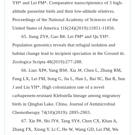
YH* and Lei FM*. Comparative transcriptomics of 3 high-
altitude passerine birds and their low-altitude relatives.
Proceedings of the National Academy of Sciences of the
United States of America 116(24)(2019):11851-11856.
Jiang ZY#, Gao B#, Lei FM* and Qu YH*.
Population genomics reveals that refugial isolation and
habitat change lead to incipient speciation in the Ground tit.
Zoologica Scripta 48(2019):277-288.
Liao XP#, Yang RS#, Xia J#, Chen L, Zhang RM,
Fang LX, Lei FM, Song G, Jia L, Han L, Bai SC, Bai R, Sun
J and Liu YH*. High colonization rate of a novel
carbapenem-resistant Klebsiella lineage among migratory
birds in Qinghai Lake, China. Journal of Antimicrobial
Chemotherapy 74(10)(2019): 2895-2903.
Xie P#, Shi JY#, Tang SY#, Chen CX, Khan A,
Zhang FX, Xiong Y, Li C, He W, Wang GD, Lei FM, Wu