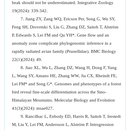
beak should not be underestimated. Integrative Zoology
19(2024): 339-342.
Jiang ZY, Zang WQ, Ericson Per, Song G, Wu SY,
Feng SH, Drovetski S, Liu G, Zhang DZ, Saitoh T, Alström
P, Edwards S, Lei FM and Qu YH*. Gene flow and an
anomaly zone complicate phylogenomic inference in a
rapidly radiated avian family (Prunellidae). BMC Biology
22(1)(2024): 49.
Jiao XL, Wu L, Zhang DZ, Wang H, Dong F, Yang
L, Wang SY, Amano HE, Zhang WW, Jia CX, Rheindt FE,
Lei FM* and Song G*. Genomes and phenotypes of a forest
bird reveal fine-scale differentiation across the Sino-
Himalayan Mountains. Molecular Biology and Evolution
41(3)(2024): msae027.
Rancilhac L, Enbody ED, Harris R, Saitoh T, Irestedt
M, Liu Y, Lei FM, Andersson L, Alström P. Introgression