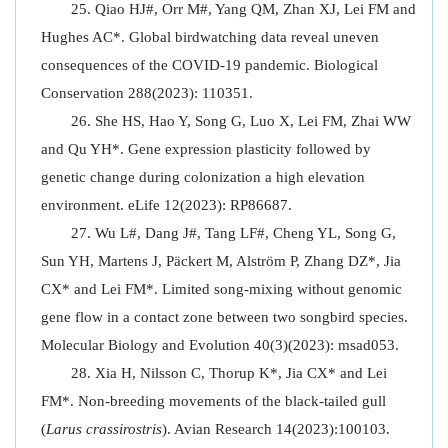
Qiao HJ#, Orr M#, Yang QM, Zhan XJ, Lei FM and
Hughes AC*. Global birdwatching data reveal uneven
consequences of the COVID-19 pandemic. Biological
Conservation 288(2023): 110351.
She HS, Hao Y, Song G, Luo X, Lei FM, Zhai WW
and Qu YH*. Gene expression plasticity followed by
genetic change during colonization a high elevation
environment. eLife 12(2023): RP86687.
Wu L#, Dang J#, Tang LF#, Cheng YL, Song G,
Sun YH, Martens J, Päckert M, Alström P, Zhang DZ*, Jia
CX* and Lei FM*. Limited song-mixing without genomic
gene flow in a contact zone between two songbird species.
Molecular Biology and Evolution 40(3)(2023): msad053.
Xia H, Nilsson C, Thorup K*, Jia CX* and Lei
FM*. Non-breeding movements of the black-tailed gull
(
Larus crassirostris
). Avian Research 14(2023):100103.