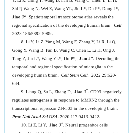
Y, Li R, Gong Y, Wang B, Fan B, Wang C, Chen L, Li H,
Shi P, Wang N, Wei Z, Wang YL, Jin L*, Du P*, Dong J*,
Jiao J*
. Spatiotemporal transcriptome atlas reveals the
regional specification of the developing human brain.
Cell
.
2023 186:5892-5909.
Li Y, Li Z, Yang M, Wang F, Zhang Y, Li R, Li Q,
Gong Y, Wang B, Fan B, Wang C, Chen L, Li H, Ong J,
Teng Z, Jin L*, Wang YL*, Du P*,
Jiao J*
. Decoding the
temporal and regional specification of microglia in the
developing human brain.
Cell Stem Cell
.
2022 29:620-
634.
*
Liang Q, Su L, Zhang D,
Jiao J
. CD93 negatively
regulates astrogenesis in response to MMRN2 through the
transcriptional repressor ZFP503 in the developing brain.
Proc Natl Acad Sci USA
. 2020 117:9413-9422.
*
Li Z, Li Y,
Jiao J
. Neural progenitor cells