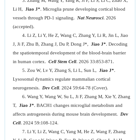
Zhang M, Wang Y, Yang R, Ji F, Li S, Li C, Zhao X,
Li H,
Jiao J*
. Microglia prune developing cortical blood
vessels through PD-1 signaling.
Nat Neurosci
. 2026
(accepted).
Li Z, Li Y, He Z, Wang C, Zhang Y, Li R, Jin L, Jiao
J, Ji F, Zhu B, Zhang J, Du P, Dong J*,
Jiao J*
. Decoding
the spatiotemporal development of the blood-brain barrier
in human cortex.
Cell Stem Cell
. 2026 33:853-871.
Zou W, Lv Y, Zhang S, Li L, Sun L,
Jiao J*
.
Lysosomal dynamics regulate mammalian cortical
neurogenesis.
Dev Cell
. 2024 59:64-78 (Cover).
Wang Y, Wang W, Su L, Ji F, Zhang M, Xie Y, Zhang
T,
Jiao J*
. BACH1 changes microglial metabolism and
affects astrogenesis during mouse brain development.
Dev
Cell
. 2024 59:108-124.
Li Y, Li Z, Wang C, Yang M, He Z, Wang F, Zhang