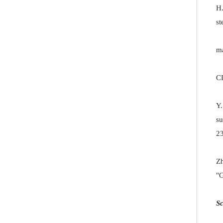
H
st
ma
CD
Y.
su
2
Zh
"G
Sc