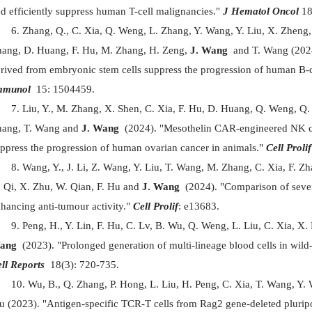
d efficiently suppress human T-cell malignancies."
J Hematol Oncol
18
Zhang, Q., C. Xia, Q. Weng, L. Zhang, Y. Wang, Y. Liu, X. Zheng, Y
ang, D. Huang, F. Hu, M. Zhang, H. Zeng,
J. Wang
and T. Wang (202
rived from embryonic stem cells suppress the progression of human B-c
mmunol
15: 1504459.
Liu, Y., M. Zhang, X. Shen, C. Xia, F. Hu, D. Huang, Q. Weng, Q.
hang, T. Wang and
J. Wang
(2024). "Mesothelin CAR-engineered NK ce
ppress the progression of human ovarian cancer in animals."
Cell Prolif
Wang, Y., J. Li, Z. Wang, Y. Liu, T. Wang, M. Zhang, C. Xia, F. Z
 Qi, X. Zhu, W. Qian, F. Hu and
J. Wang
(2024). "Comparison of seve
hancing anti-tumour activity."
Cell Prolif
: e13683.
Peng, H., Y. Lin, F. Hu, C. Lv, B. Wu, Q. Weng, L. Liu, C. Xia, X
ang
(2023). "Prolonged generation of multi-lineage blood cells in wild-
ll Reports
18(3): 720-735.
Wu, B., Q. Zhang, P. Hong, L. Liu, H. Peng, C. Xia, T. Wang, Y
 (2023). "Antigen-specific TCR-T cells from Rag2 gene-deleted pluripo