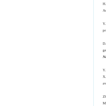
H.
A
Y.
pr
D.
ge
Na
Y.
X.
av
Zh
M