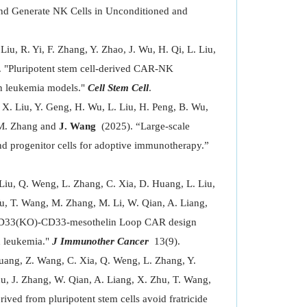
nd Generate NK Cells in Unconditioned and
iu, R. Yi, F. Zhang, Y. Zhao, J. Wu, H. Qi, L. Liu,
 "Pluripotent stem cell-derived CAR-NK
 in leukemia models."
Cell Stem Cell
.
, X. Liu, Y. Geng, H. Wu, L. Liu, H. Peng, B. Wu,
 M. Zhang and
J. Wang
(2025). “Large-scale
 progenitor cells for adoptive immunotherapy.”
 Liu, Q. Weng, L. Zhang, C. Xia, D. Huang, L. Liu,
Wu, T. Wang, M. Zhang, M. Li, W. Qian, A. Liang,
D33(KO)-CD33-mesothelin Loop CAR design
d leukemia."
J Immunother Cancer
13(9).
Huang, Z. Wang, C. Xia, Q. Weng, L. Zhang, Y.
Zhu, J. Zhang, W. Qian, A. Liang, X. Zhu, T. Wang,
d from pluripotent stem cells avoid fratricide