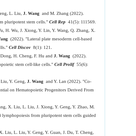
Geng, L. Liu,
J. Wang
and M. Zhang (2022).
om pluripotent stem cells."
Cell Rep
41(5): 111569.
Wu, H. Wu, J. Xiong, Y. Lin, Y. Wang, Q. Zhang, X.
ang
(2022). "Lateral plate mesoderm cell-based
lls."
Cell Discov
8(1): 121.
 Dong, H. Cheng, F. Hu and
J. Wang
(2022).
ietic stem cell-like cells."
Cell Prolif
55(6):
 Liu, Y. Geng,
J. Wang
and Y. Lan (2022). "Co-
ntial on Hematopoietic Progenitors Derived From
ng, X. Liu, L. Liu, J. Xiong, Y. Geng, Y. Zhao, M.
ymphopoiesis from pluripotent stem cells guided
. Liu, L. Liu, Y. Geng, Y. Guan, J. Du, T. Cheng,