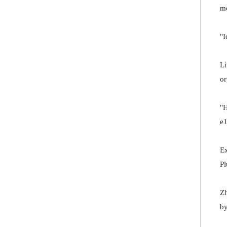
m
"I
Li
or
"H
e
Ex
Pl
Zh
by