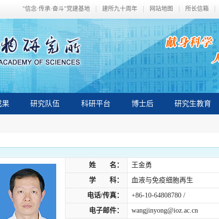
"信念·传承·奋斗"党建基地
建所九十周年
网站地图
所长信箱
成果
研究队伍
科研平台
博士后
研究生教育
姓 名：
王金勇
学 科：
血液与免疫细胞再生
电话/传真：
+86-10-64808780 /
电子邮件：
wangjinyong@ioz.ac.cn