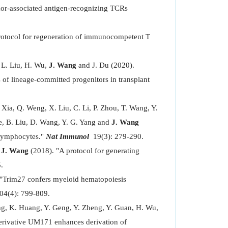
mor-associated antigen-recognizing TCRs
otocol for regeneration of immunocompetent T
 L. Liu, H. Wu,
J. Wang
and J. Du (2020).
f lineage-committed progenitors in transplant
Xia, Q. Weng, X. Liu, C. Li, P. Zhou, T. Wang, Y.
He, B. Liu, D. Wang, Y. G. Yang and
J. Wang
 lymphocytes."
Nat Immunol
19(3): 279-290.
d
J. Wang
(2018). "A protocol for generating
.
"Trim27 confers myeloid hematopoiesis
04(4): 799-809.
ang, K. Huang, Y. Geng, Y. Zheng, Y. Guan, H. Wu,
rivative UM171 enhances derivation of