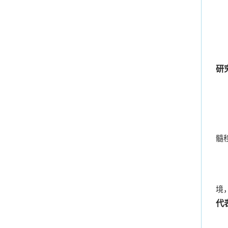
研
髓
境
代