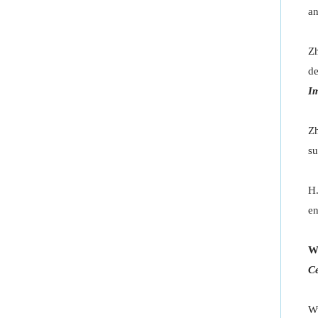
an
Zh
de
I
Z
su
H.
en
W
Ce
Wu