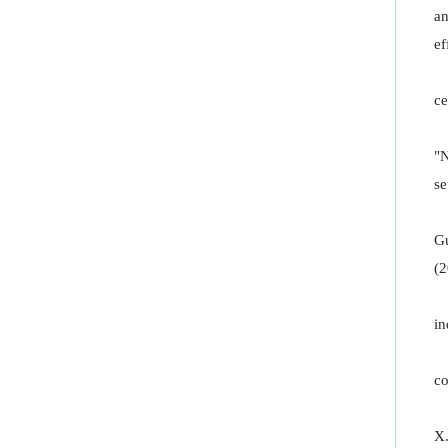
an
ef
ce
"N
se
Gu
(2
in
co
X.