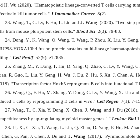
d H. Wu (2020). "Hematopoietic lineage-converted T cells carrying tu
fectively kill tumor cells."
J Immunother Cancer
8(2).
Wang, T., C. Lv, F. Hu, L. Liu and
J. Wang
(2020). "Two-step pr
lls from mouse pluripotent stem cells."
Blood Sci
2(3): 79-88.
Dong, Y., K. Wang, Q. Weng, T. Wang, P. Zhou, X. Liu, Y. Geng,
UP98-HOXA10hd fusion protein sustains multi-lineage haematopoiesis o
tting."
Cell Prolif
53(9): e12885.
Zhang, M., Y. Dong, F. Hu, D. Yang, Q. Zhao, C. Lv, Y. Wang, C. 
an, R. Guo, L. Liu, Y. Geng, H. Wu, J. Du, Z. Hu, S. Xu, J. Chen, A. 
018). "Transcription factor Hoxb5 reprograms B cells into functional T
Weng, Q., F. Hu, M. Zhang, Y. Dong, C. Lv, Y. Wang, X. Liu an
duced T cells by reprogramming B cells in vivo."
Cell Regen
7(1): 7-15
Wang, T., C. Xia, Y. Dong, X. Chen,
J. Wang
and J. Du (2018). 
mpetitiveness by up-regulating myeloid master genes." J
Leukoc Biol
1
Li, X., C. Xia, T. Wang, L. Liu, Q. Zhao, D. Yang, F. Hu, M. Zh
 Chen, G. Pan, J. Chen, J. Du and
J. Wang
(2017). "Pyrimidoindole de