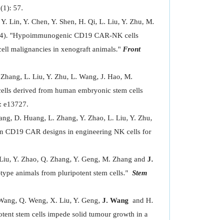
(1): 57.
. Lin, Y. Chen, Y. Shen, H. Qi, L. Liu, Y. Zhu, M.
4). "Hypoimmunogenic CD19 CAR-NK cells
ell malignancies in xenograft animals."
Front
 Zhang, L. Liu, Y. Zhu, L. Wang, J. Hao, M.
lls derived from human embryonic stem cells
: e13727.
hang, D. Huang, L. Zhang, Y. Zhao, L. Liu, Y. Zhu,
n CD19 CAR designs in engineering NK cells for
. Liu, Y. Zhao, Q. Zhang, Y. Geng, M. Zhang and
J.
type animals from pluripotent stem cells."
Stem
. Wang, Q. Weng, X. Liu, Y. Geng,
J. Wang
and H.
tent stem cells impede solid tumour growth in a