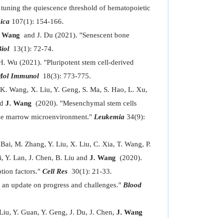
uning the quiescence threshold of hematopoietic
ica
107(1): 154-166.
. Wang
and J. Du (2021). "Senescent bone
iol
13(1): 72-74.
 Wu (2021). "Pluripotent stem cell-derived
Mol Immunol
18(3): 773-775.
K. Wang, X. Liu, Y. Geng, S. Ma, S. Hao, L. Xu,
nd
J. Wang
(2020). "Mesenchymal stem cells
one marrow microenvironment."
Leukemia
34(9):
 Bai, M. Zhang, Y. Liu, X. Liu, C. Xia, T. Wang, P.
, Y. Lan, J. Chen, B. Liu and
J. Wang
(2020).
tion factors."
Cell Res
30(1): 21-33.
: an update on progress and challenges."
Blood
Liu, Y. Guan, Y. Geng, J. Du, J. Chen,
J. Wang