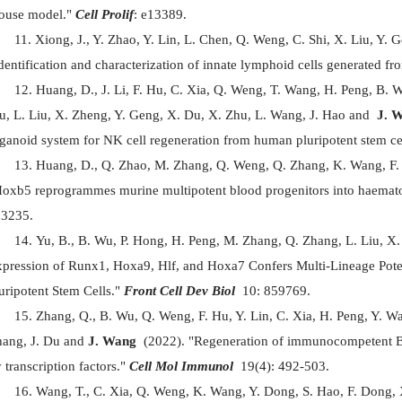
ouse model."
Cell Prolif
: e13389.
Xiong, J., Y. Zhao, Y. Lin, L. Chen, Q. Weng, C. Shi, X. Liu, Y. 
dentification and characterization of innate lymphoid cells generated fr
Huang, D., J. Li, F. Hu, C. Xia, Q. Weng, T. Wang, H. Peng, B. 
u, L. Liu, X. Zheng, Y. Geng, X. Du, X. Zhu, L. Wang, J. Hao and
J. W
ganoid system for NK cell regeneration from human pluripotent stem ce
Huang, D., Q. Zhao, M. Zhang, Q. Weng, Q. Zhang, K. Wang, F.
oxb5 reprogrammes murine multipotent blood progenitors into haematopo
13235.
Yu, B., B. Wu, P. Hong, H. Peng, M. Zhang, Q. Zhang, L. Liu, X.
pression of Runx1, Hoxa9, Hlf, and Hoxa7 Confers Multi-Lineage Pote
uripotent Stem Cells."
Front Cell Dev Biol
10: 859769.
Zhang, Q., B. Wu, Q. Weng, F. Hu, Y. Lin, C. Xia, H. Peng, Y. Wa
ang, J. Du and
J. Wang
(2022). "Regeneration of immunocompetent B l
 transcription factors."
Cell Mol Immunol
19(4): 492-503.
Wang, T., C. Xia, Q. Weng, K. Wang, Y. Dong, S. Hao, F. Dong, X