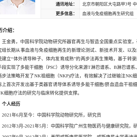
通讯地址：
北京市朝阳区大屯路甲3号 中
更多信息：
血液与免疫细胞再生研究组
历介绍：
王金勇，中国科学院动物研究所器官再生与智造全国重点实验室，
究组长期从事血液与免疫细胞再生的新理论测试、新技术开发、以及
统建立“体外诱导种子、体内发育成熟”的两步法再生策略，基于转
手段实现了多能干细胞（PSC）诱导分化来源T淋巴谱系、B淋巴谱
两步法策略开发了NK祖细胞（NKP)疗法，有效解决了过继输注N
际上首次开发出基于类器官诱导体系诱导多能干细胞/脐血造血干祖细胞高
NK细胞疗法的研究与临床转化提供支撑。
个人经历
2021年6月至今：中国科学院动物研究所，研究员
2012年3月-2021年5月：中国科学院广州生物医药与健康研究院，