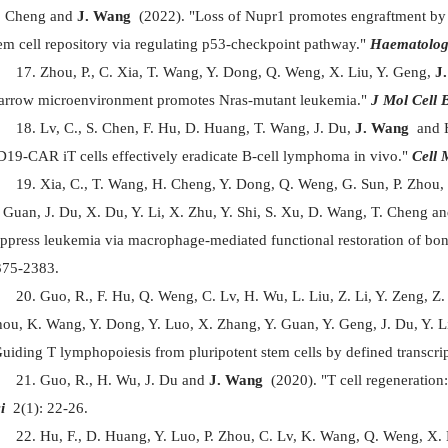
. Cheng and
J. Wang
(2022). "Loss of Nupr1 promotes engraftment by t
em cell repository via regulating p53-checkpoint pathway."
Haematolog
Zhou, P., C. Xia, T. Wang, Y. Dong, Q. Weng, X. Liu, Y. Geng,
J
rrow microenvironment promotes Nras-mutant leukemia."
J Mol Cell B
Lv, C., S. Chen, F. Hu, D. Huang, T. Wang, J. Du,
J. Wang
and H.
19-CAR iT cells effectively eradicate B-cell lymphoma in vivo."
Cell 
Xia, C., T. Wang, H. Cheng, Y. Dong, Q. Weng, G. Sun, P. Zhou, 
 Guan, J. Du, X. Du, Y. Li, X. Zhu, Y. Shi, S. Xu, D. Wang, T. Cheng a
ppress leukemia via macrophage-mediated functional restoration of b
375-2383.
Guo, R., F. Hu, Q. Weng, C. Lv, H. Wu, L. Liu, Z. Li, Y. Zeng, Z.
ou, K. Wang, Y. Dong, Y. Luo, X. Zhang, Y. Guan, Y. Geng, J. Du, Y. Li
uiding T lymphopoiesis from pluripotent stem cells by defined transcrip
Guo, R., H. Wu, J. Du and
J. Wang
(2020). "T cell regeneration
i
2(1): 22-26.
Hu, F., D. Huang, Y. Luo, P. Zhou, C. Lv, K. Wang, Q. Weng, X. 