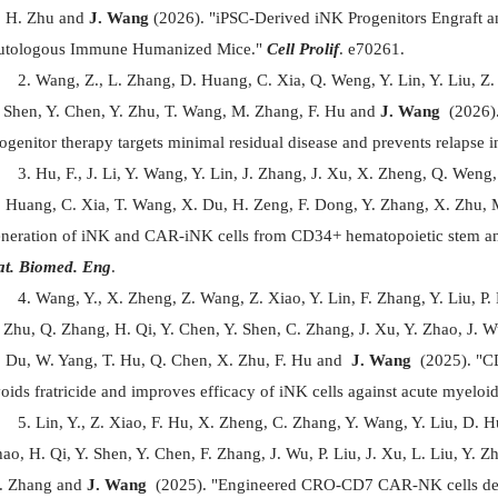
 H. Zhu and
J. Wang
(2026). "iPSC‐Derived iNK Progenitors Engraft a
utologous Immune Humanized Mice."
Cell Prolif
. e70261.
Wang, Z., L. Zhang, D. Huang, C. Xia, Q. Weng, Y. Lin, Y. Liu, Z. L
 Shen, Y. Chen, Y. Zhu, T. Wang, M. Zhang, F. Hu and
J. Wang
(2026).
ogenitor therapy targets minimal residual disease and prevents relapse
Hu, F., J. Li, Y. Wang, Y. Lin, J. Zhang, J. Xu, X. Zheng, Q. Weng
 Huang, C. Xia, T. Wang, X. Du, H. Zeng, F. Dong, Y. Zhang, X. Zhu,
neration of iNK and CAR-iNK cells from CD34+ hematopoietic stem and
t. Biomed. Eng
.
Wang, Y., X. Zheng, Z. Wang, Z. Xiao, Y. Lin, F. Zhang, Y. Liu, P.
 Zhu, Q. Zhang, H. Qi, Y. Chen, Y. Shen, C. Zhang, J. Xu, Y. Zhao, J. 
 Du, W. Yang, T. Hu, Q. Chen, X. Zhu, F. Hu and
J. Wang
(2025). "C
oids fratricide and improves efficacy of iNK cells against acute myeloi
Lin, Y., Z. Xiao, F. Hu, X. Zheng, C. Zhang, Y. Wang, Y. Liu, D. 
ao, H. Qi, Y. Shen, Y. Chen, F. Zhang, J. Wu, P. Liu, J. Xu, L. Liu, Y. 
. Zhang and
J. Wang
(2025). "Engineered CRO-CD7 CAR-NK cells derive