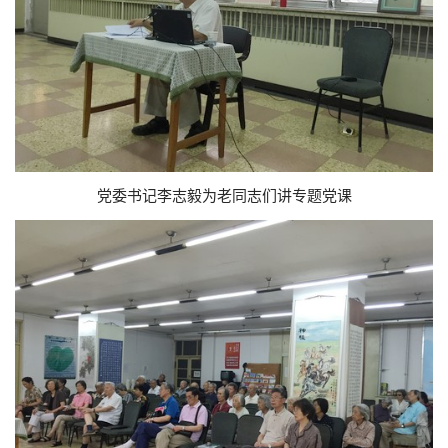
党委书记李志毅为老同志们讲专题党课