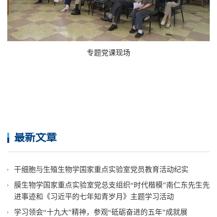
专题党课现场
最新文章
干细胞与生殖生物学国家重点实验室党员教育活动纪实
膜生物学国家重点实验室党总支组织“时代楷模”南仁东先生先
进事迹和《习近平的七年知青岁月》主题学习活动
学习领会“十九大”精神，参观“砥砺奋进的五年”成就展