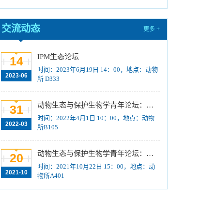
纠“四风”树新风工作的通知
[2023-09-26]
国际动物学会2023-2025年中国科协青年托举人
交流动态
更多 +
才工程项目推荐候选人评审结果公示
[2023-09-18]
2024年招收推荐免试硕士（含直博）研究生第
IPM生态论坛
14
二批拟录取结果公示
[2023-09-05]
时间：2023年6月19日 14：00，地点：动物
2023-06
所 D333
中国科学院动物研究所2023年 “大学生创新实践
训练计划”项目公示
[2023-08-21]
动物生态与保护生物学青年论坛：Regeneration enhancers and the evolution of regenerative capacities
31
关于招募“‘一带一路’地区昆虫多样性格局评估
时间：2022年4月1日 10：00，地点：动物
与智能监测体系关键技术培训班”学员的通知 （第
2022-03
所B105
一轮）
[2023-08-14]
2024年招收推荐免试硕士（含直博）研究生第
动物生态与保护生物学青年论坛：中国大型食肉动物生态研究与保护
20
一批拟录取结果公示
[2023-08-10]
时间：2021年10月22日 15：00，地点：动
2021-10
物所A401