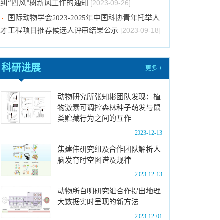
国际动物学会2023-2025年中国科协青年托举人
才工程项目推荐候选人评审结果公示
[2023-09-18]
2024年招收推荐免试硕士（含直博）研究生第
二批拟录取结果公示
[2023-09-05]
科研进展
中国科学院动物研究所2023年 “大学生创新实践
更多 +
训练计划”项目公示
[2023-08-21]
关于招募“‘一带一路’地区昆虫多样性格局评估
动物研究所张知彬团队发现：植
物激素可调控森林种子萌发与鼠
与智能监测体系关键技术培训班”学员的通知 （第
类贮藏行为之间的互作
一轮）
[2023-08-14]
2023-12-13
2024年招收推荐免试硕士（含直博）研究生第
一批拟录取结果公示
焦建伟研究组及合作团队解析人
[2023-08-10]
脑发育时空图谱及规律
中国科学院动物研究所国家动物博物馆文创商店
2023-12-13
招租比选公告
[2023-12-18]
动物所白明研究组合作提出地理
关于2023年度中国科学院杰出科技成就奖的拟
大数据实时呈现的新方法
推荐公示
[2023-10-16]
2023-12-01
动物研究所关于2023年中秋国庆期间持续抓好