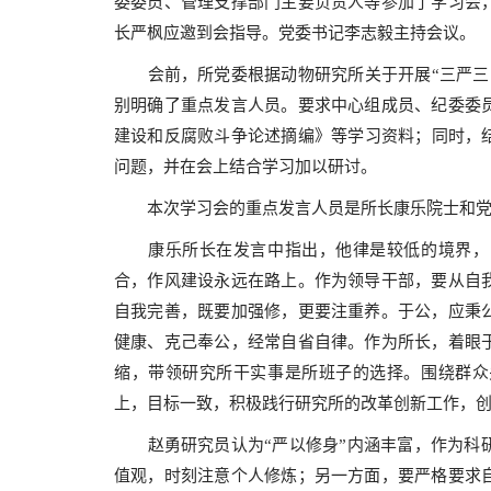
委委员、管理支撑部门主要负责人等参加了学习会
长严枫应邀到会指导。党委书记李志毅主持会议。
会前，所党委根据动物研究所关于开展“三严三
别明确了重点发言人员。要求中心组成员、纪委委
建设和反腐败斗争论述摘编》等学习资料；同时，结
问题，并在会上结合学习加以研讨。
本次学习会的重点发言人员是所长康乐院士和
康乐所长在发言中指出，他律是较低的境界，
合，作风建设永远在路上。作为领导干部，要从自
自我完善，既要加强修，更要注重养。于公，应秉
健康、克己奉公，经常自省自律。作为所长，着眼
缩，带领研究所干实事是所班子的选择。围绕群众
上，目标一致，积极践行研究所的改革创新工作，
赵勇研究员认为“严以修身”内涵丰富，作为科
值观，时刻注意个人修炼；另一方面，要严格要求