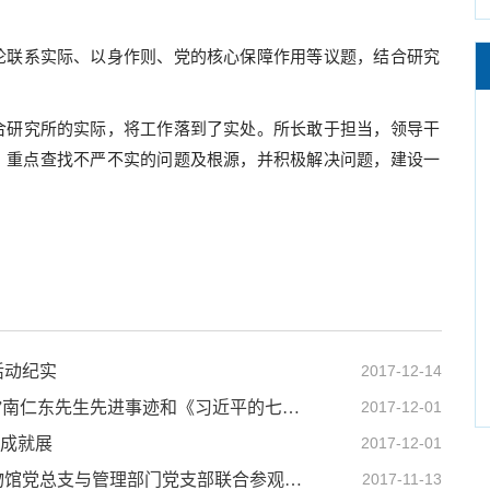
论联系实际、以身作则、党的核心保障作用等议题，结合研究
合研究所的实际，将工作落到了实处。所长敢于担当，领导干
，重点查找不严不实的问题及根源，并积极解决问题，建设一
活动纪实
2017-12-14
膜生物学国家重点实验室党总支组织“时代楷模”南仁东先生先进事迹和《习近平的七年知青岁月》主题学习活动
2017-12-01
”成就展
2017-12-01
动物进化与系统学院重点实验室暨国家动物博物馆党总支与管理部门党支部联合参观北京展览馆并进行素质拓展
2017-11-13