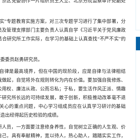
，京区党委协作一片组织员王大立、北京分院监察审计处副处
实”专题教育实施方案，对三次专题学习进行了集中部署，分
员及管理支撑部门主要负责人认真自学
《习近平关于党风廉政
合研究所工作实际，在学习的基础上认真查找“不严不实”的
党委委员赵勇研究员。
自律是最高境界，但在中国的现阶段，应是自律与法律相结
我做起，自觉将外在规则转化为内在价值。要加强自我修炼、
公用权、廉洁从政、公而忘私；于私，要生活作风正派、情趣
于研究所长远的可持续发展，敢于创新，积极推动改革毫不退
关心的重点问题，中心学习组成员应在认真学习研讨的基础
创造出经得起历史检验的成绩。
研人员，一方面要注意修身养性，自觉树立正确的人生观、价
自己，具有奉献精神，宽以待人，热心助人，踏踏实实工作，