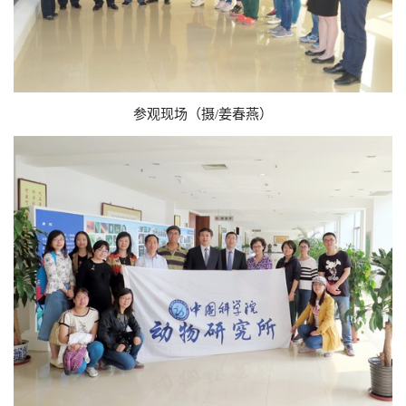
参观现场（摄/姜春燕）