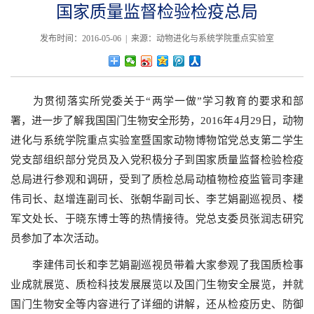
国家质量监督检验检疫总局
发布时间：2016-05-06 | 来源：动物进化与系统学院重点实验室
为贯彻落实所党委关于“两学一做”学习教育的要求和部
署，进一步了解我国国门生物安全形势，
2016
年
4
月
29
日
，动物
进化与系统学院重点实验室暨国家动物博物馆党总支第二学生
党支部组织部分党员及入党积极分子到国家质量监督检验检疫
总局进行参观和调研，受到了质检总局动植物检疫监管司李建
伟司长、赵增连副司长、张朝华副司长、李艺娟副巡视员、楼
军文处长、
于晓东
博士等的热情接待。党总支委员张润志研究
员参加了本次活动。
李建伟司长和李艺娟副巡视员带着大家参观了我国质检事
业成就展览、质检科技发展展览以及国门生物安全展览，并就
国门生物安全等内容进行了详细的讲解，还从检疫历史、防御