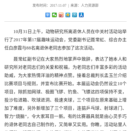
发布时间：2017-11-07 | 来源：人力资源部
10月31日上午，动物研究所离退休人员在中关村活动站举
行了2017年第17届趣味运动会，党委副书记聂常虹、综合办主
任白彦霞与88名离退休老同志参加了这次活动。
聂常虹副书记在大家热烈地掌声中致辞，表达了她本人和
研究所对老同志们的关爱和祝福，为老同志们丰富多彩的活动
助威，为大家热情洋溢的精神点赞。接着总裁判长孟玉兰介绍
比赛项目与规则，并宣布比赛开始。本届运动会仍然设立10个
项目，除抓拍网球、极圈飞锣、钓鱼、飞镖这四项保持不变，
投沙包进箱、吹球进洞、极速夹球，三个项目在原来基础上增
加了难度，另外新增加了三个项目，连掂乒乓球、射球进门、
智力“烧脑”，令大家耳目一新。有的比赛器具就是由心灵手巧
的退休老同志自己制作的，又简单又实用。你瞧，活动站里人