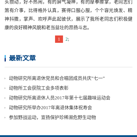
头攒动，好不热闹，有的屏气凝神，有的摩拳擦掌，老同志们
煞有介事，比得格外认真，赛得口服心服，个个容光焕发、精
神抖擞，掌声、欢呼声此起彼伏，展示了我所老同志们积极健
康的良好精神风貌和老当益壮的昂扬斗志。
1
2
;
最新文章
动物研究所离退休党员和合唱团成员共庆”七一”
动物所工会获院工会多项表彰
动物研究所离退休人员2017年第十七届趣味运动会
动物研究所举办2017年离退休集体祝寿会
参加野战运动，宣扬保护珍稀濒危野生动物