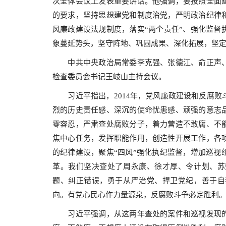
次全体会议上发表重要讲话。他强调，要按照全面
的要求，坚持思想建党和制度治党，严明政治纪律
风廉政建设法规制度，落实
“
两个责任
”
、强化监督
象蔓延势头，坚守阵地、巩固成果、深化拓展，坚
中共中央政治局常委李克强、张德江、俞正声
检查委员会书记王岐山主持会议。
习近平指出，
2014
年，党风廉政建设和反腐败
烈的历史责任感、深沉的使命忧患感、顽强的意志
零容忍，严肃查处腐败分子，着力营造不敢腐、不
焦中心任务，发挥职能作用，创造性开展工作，各
的纪律建设，聚焦
“
四风
”
强化执纪监督，增加巡视
革。我们坚决查处了周永康、徐才厚、令计划、苏
题、纠正错误，勇于从严治党、捍卫党纪，善于自
向。有党心民心作力量源泉，反腐败斗争必定胜利
习近平强调，从这两年查处的案件和巡视发现