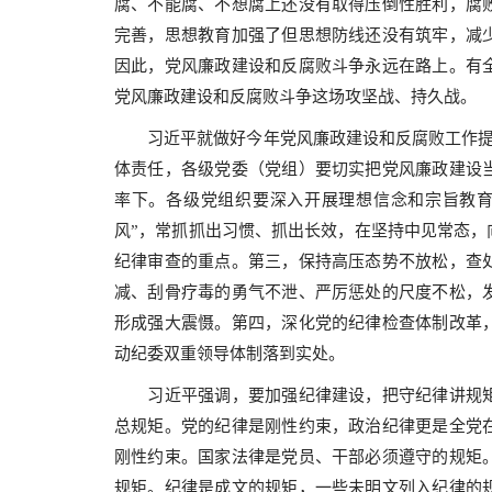
腐、不能腐、不想腐上还没有取得压倒性胜利，腐
完善，思想教育加强了但思想防线还没有筑牢，减
因此，党风廉政建设和反腐败斗争永远在路上。有
党风廉政建设和反腐败斗争这场攻坚战、持久战。
习近平就做好今年党风廉政建设和反腐败工作
体责任，各级党委（党组）要切实把党风廉政建设
率下。各级党组织要深入开展理想信念和宗旨教
风
”
，常抓抓出习惯、抓出长效，在坚持中见常态，
纪律审查的重点。第三，保持高压态势不放松，查
减、刮骨疗毒的勇气不泄、严厉惩处的尺度不松，
形成强大震慑。第四，深化党的纪律检查体制改革
动纪委双重领导体制落到实处。
习近平强调，要加强纪律建设，把守纪律讲规
总规矩。党的纪律是刚性约束，政治纪律更是全党
刚性约束。国家法律是党员、干部必须遵守的规矩
规矩。纪律是成文的规矩，一些未明文列入纪律的