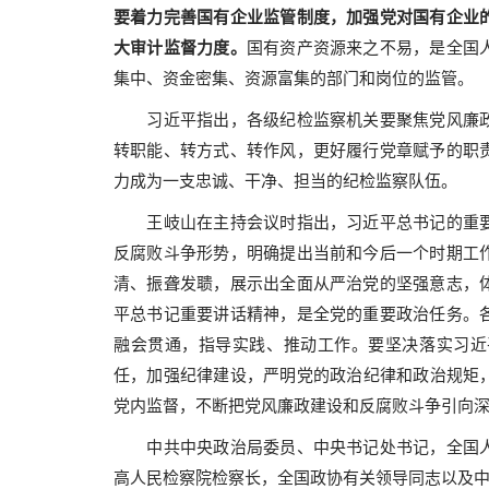
要着力完善国有企业监管制度，加强党对国有企业
大审计监督力度。
国有资产资源来之不易，是全国
集中、资金密集、资源富集的部门和岗位的监管。
习近平指出，各级纪检监察机关要聚焦党风廉
转职能、转方式、转作风，更好履行党章赋予的职
力成为一支忠诚、干净、担当的纪检监察队伍。
王岐山在主持会议时指出，习近平总书记的重
反腐败斗争形势，明确提出当前和今后一个时期工
清、振聋发聩，展示出全面从严治党的坚强意志，
平总书记重要讲话精神，是全党的重要政治任务。
融会贯通，指导实践、推动工作。要坚决落实习近
任，加强纪律建设，严明党的政治纪律和政治规矩
党内监督，不断把党风廉政建设和反腐败斗争引向
中共中央政治局委员、中央书记处书记，全国
高人民检察院检察长，全国政协有关领导同志以及