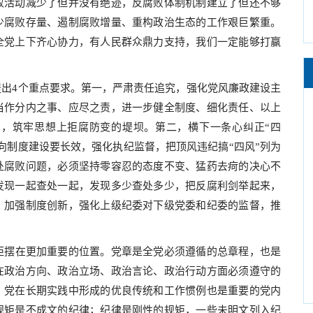
败活动减少了但并没有绝迹，反腐败体制机制建立了但还不够
少腐败存量、遏制腐败增量、重构政治生态的工作艰巨繁重。
全党上下齐心协力，有人民群众鼎力支持，我们一定能够打赢
提出
4
个重点要求。第一，严肃责任追究，强化党风廉政建设主
当作分内之事、应尽之责，进一步健全制度、细化责任、以上
育，筑牢思想上拒腐防变的堤坝。第二，横下一条心纠正
“
四
向制度建设要长效，强化执纪监督，把顶风违纪搞
“
四风
”
列为
处腐败问题，必须坚持零容忍的态度不变、猛药去疴的决心不
发现一起查处一起，发现多少查处多少，把反腐利剑举起来，
，加强制度创新，强化上级纪委对下级党委和纪委的监督，推
矩摆在更加重要的位置。党章是全党必须遵循的总章程，也是
在政治方向、政治立场、政治言论、政治行动方面必须遵守的
。党在长期实践中形成的优良传统和工作惯例也是重要的党内
规矩是不成文的纪律；纪律是刚性的规矩，一些未明文列入纪