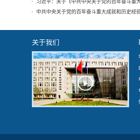
习近平：关于《中共中央关于党的百年奋斗重
中共中央关于党的百年奋斗重大成就和历史经
关于我们
Play
Video