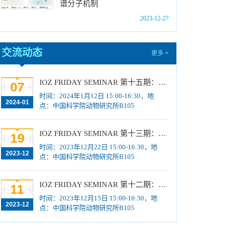
谱分子机制
位研究生简章
[2023-10-18]
2023-12-27
中国科学院动物研究所2024年博士招生目录
[2023-10-18]
2024年招收推荐免试硕士（含直博）研究生第
交流动态
更多 +
四批拟录取结果公示
[2023-10-17]
关于2023年度中国科学院杰出科技成就奖的拟
IOZ FRIDAY SEMINAR 第十五期：Neuronal diversification, specification and function in the hypothalamus、本能行为调控的嗅觉神经编码机制
07
推荐公示
[2023-10-16]
时间：2024年1月12日 15:00-16:30，地
2024-01
中国科学院动物研究所2024年推免生放弃拟录
点：中国科学院动物研究所B105
取资格公示
[2023-10-07]
IOZ FRIDAY SEMINAR 第十三期：上皮类器官系统构建之组织力的协调与细胞应答解析、利用表观基因组编辑技术调控基因表达
19
时间：2023年12月22日 15:00-16:30，地
2023-12
点：中国科学院动物研究所B105
IOZ FRIDAY SEMINAR 第十二期：动物月节律和年节律的奥秘探究、功能性毛细血管网络的体外构建及应用
11
时间：2023年12月15日 15:00-16:30，地
2023-12
点：中国科学院动物研究所B105