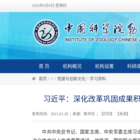
2026年8月6日 星期四
首 页
机构概况
机构设置
科研
首页
>
>
>
党建与创新文化
>
学习资料
习近平：深化改革巩固成果积
发布时间：2015-01-20 | 来源：新华社 | 【
打印
】 【
关闭
】
中共中央总书记、国家主席、中央军委主席习