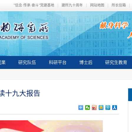
"信念·传承·奋斗"党建基地
建所九十周年
网站地图
所长信箱
成果
研究队伍
科研平台
博士后
研究生教育
读十九大报告