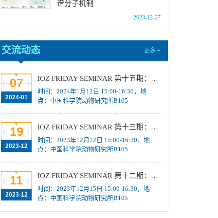
位研究生简章
[2023-10-18]
谱分子机制
中国科学院动物研究所2024年博士招生目录
2023-12-27
[2023-10-18]
2024年招收推荐免试硕士（含直博）研究生第
交流动态
更多 +
四批拟录取结果公示
[2023-10-17]
关于2023年度中国科学院杰出科技成就奖的拟
IOZ FRIDAY SEMINAR 第十五期：Neuronal diversification, specification and function in the hypothalamus、本能行为调控的嗅觉神经编码机制
07
推荐公示
[2023-10-16]
时间：2024年1月12日 15:00-16:30，地
中国科学院动物研究所2024年推免生放弃拟录
2024-01
点：中国科学院动物研究所B105
取资格公示
[2023-10-07]
IOZ FRIDAY SEMINAR 第十三期：上皮类器官系统构建之组织力的协调与细胞应答解析、利用表观基因组编辑技术调控基因表达
19
时间：2023年12月22日 15:00-16:30，地
2023-12
点：中国科学院动物研究所B105
IOZ FRIDAY SEMINAR 第十二期：动物月节律和年节律的奥秘探究、功能性毛细血管网络的体外构建及应用
11
时间：2023年12月15日 15:00-16:30，地
2023-12
点：中国科学院动物研究所B105