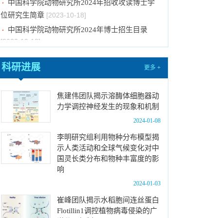
位研究生简章
[2023-10-18]
中国科学院动物研究所2024年博士招生目录
[2023-10-18]
2024年招收推荐免试硕士（含直博）研究生第
四批拟录取结果公示
[2023-10-17]
科研进展
更多 +
关于2023年度中国科学院杰出科技成就奖的拟
推荐公示
[2023-10-16]
焦建伟团队揭示溶酶体细胞器动
中国科学院动物研究所2024年推免生放弃拟录
力学调控神经发生的现象和机制
取资格公示
[2023-10-07]
2024-01-08
关于拟通过中国科学院提名2023年度国家科学
李明研究组利用物种分布模型揭
技术奖项目的公示
[2024-01-03]
示人类活动和全球气候变化对中
中国科学院动物研究所国家动物博物馆文创商店
国灵长类分布和物种丰富度的影
招租比选公告
[2023-12-18]
响
中国科学院动物研究所2024年招收春季入学博
2024-01-03
士研究生拟录取结果公示
[2023-12-01]
崔峰团队揭示水稻胞间连丝蛋白
中国科学院动物研究所2024年招收攻读博士学
Flotillin1调控植物病毒侵染的广