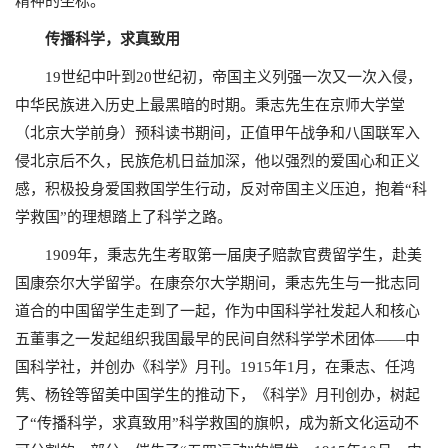
精神的坐标。
传播科学，求真致用
19
世纪中叶到
20
世纪初，帝国主义列强一次又一次入侵，
中华民族进入历史上最黑暗的时期。秉志先生在京师大学堂
（北京大学前身）预科读书期间，正值甲午战争和八国联军入
侵北京后不久，民族危机日益加深，他以强烈的爱国心和正义
感，积极投身爱国救国学生行动，反对帝国主义压迫，抱着“科
学救国”的理想踏上了科学之路。
1909
年，秉志先生考取第一届庚子赔款官费留学生，赴美
国康奈尔大学留学。在康奈尔大学期间，秉志先生与一批志同
道合的中国留学生走到了一起，作为中国科学社发起人和核心
五董事之一发起组织我国最早的民间自然科学学术团体——中
国科学社，并创办《科学》月刊。
1915
年
1
月，在秉志、任鸿
隽、杨铨等留美中国学生的推动下，《科学》月刊创办，树起
了“传播科学，求真致用”科学救国的旗帜，成为新文化运动不