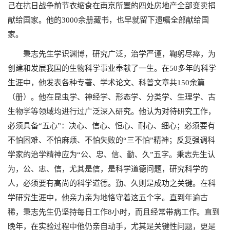
己在抗日战争前节衣缩食在南京所置的四处房地产全部变卖捐
献给国家。他的
3000
余册藏书，也早就留下遗嘱全部献给国
家。
秉志先生学识渊博，研究广泛，治学严谨，鞠躬尽瘁，为
创建和发展我国的生物科学事业奉献了一生。在
50
多年的科学
生涯中，他发表各种专著、学术论文、科普文章共
150
余篇
（册）。他在昆虫学、神经学、形态学、分类学、生理学、古
生物学等领域均进行过广泛深入研究。他认为对待研究工作，
必须具备“五心”：决心、信心、恒心、耐心、细心；必须要有
不怕困难、不怕麻烦、不怕失败的“三不怕”精神；反复强调科
学家的治学精神应为“公、忠、信、勤、久”五字。秉志先生认
为，公、忠、信，尤其是信，是科学道德问题，研究科学的
人，必须要有高尚的科学道德。勤、久则是成功之关键。在科
学研究生涯中，他亲力亲为地恪守着这五个字。直到年逾古
稀，秉志先生仍坚持每日工作
8
小时，而且经常带病工作。直到
晚年，在实验过程中他仍亲自动手，尤其是关键性问题，更是