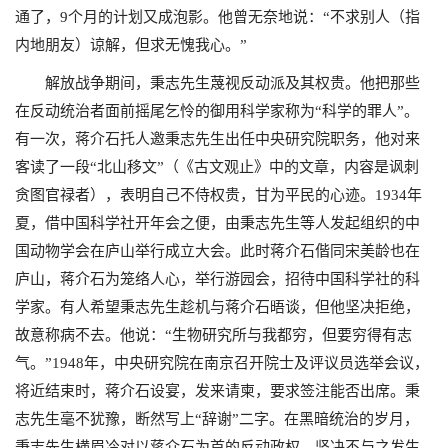
通了，
9
个月的计划又成泡影。他曾无奈地说：“不求别人（指
内地朋友）谅解，但求无愧我心。”
解放战争期间，秉志先生蔑视反动派及其权贵。他把那些
在反动统治者面前摇尾乞怜的御用科学家称为“科学的罪人”。
有一次，蒋介石托人邀秉志先生出任中央研究院职务，他对来
客读了一段“北山移文”（《古文观止》中的文章，内容是讽刺
贪图官禄者），表明自己不侍权贵，甘为平民的心迹。
1934
年
夏，借中国科学社开年会之便，由秉志先生等人发起组织的中
国动物学会在庐山举行成立大会。此时蒋介石偕同宋美龄也在
庐山，蒋介石为笼络人心，举行游园会，招待中国科学社的科
学家。有人希望秉志先生趁机与蒋介石晤谈，但他坚决拒绝，
故意称病不去。他说：“生物研究所与我都穷，但要穷得有志
气。”
1948
年，中央研究院在南京召开院士及评议员选举会议，
将近结束时，蒋介石设宴，发来请柬，要求签注能否出席。秉
志先生毫不犹豫，断然写上“辞谢”二字。在黑暗统治的岁月，
秉志先生横眉冷对以蒋介石为首的反动政权，坚决不与之发生