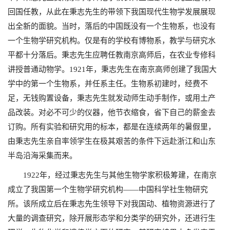
回国任教，从此在秉志先生的带领下我国现代生物学发展展现
出全新的面貌。当时，落后的中国既没有一个生物系，也没有
一个生物学研究机构。仅是有的学校有博物系，教学与研究水
平都十分落后。秉志先生应聘任教南京高师后，在农业专修科
讲授普通动物学。
1921
年，秉志先生在南京高师创建了我国大
学中的第一个生物系，并任系主任。生物系初建时，经费不
足，无钱购置设备，秉志先生就发动师生动手制作，或用土产
品改装。对必不可少的仪器，他节衣缩食，省下自己的薪金去
订购。所有实验和研究用的标本，都是在连续两年的暑假里，
由秉志先生亲自率领学生在极其艰苦的条件下远赴浙江和山东
半岛沿海采集而来。
1922
年，经过秉志先生与其他生物学家积极筹建，在南京
成立了我国第一个生物学研究机构——中国科学社生物研究
所。该所成立后在秉志先生领导下对我国动、植物资源进行了
大量的调查研究，除开展形态学和分类学的研究外，还进行生