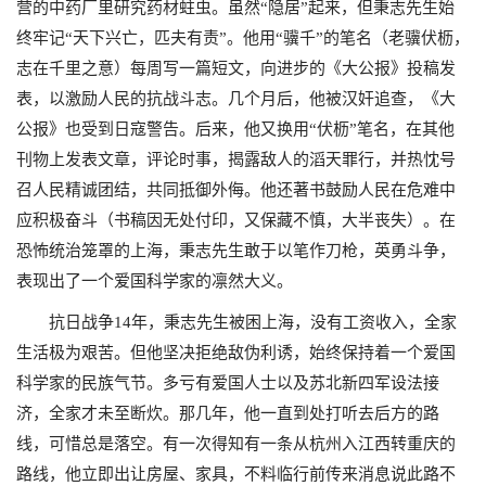
营的中药厂里研究药材蛀虫。虽然“隐居”起来，但秉志先生始
终牢记“天下兴亡，匹夫有责”。他用“骥千”的笔名（老骥伏枥，
志在千里之意）每周写一篇短文，向进步的《大公报》投稿发
表，以激励人民的抗战斗志。几个月后，他被汉奸追查，《大
公报》也受到日寇警告。后来，他又换用“伏枥”笔名，在其他
刊物上发表文章，评论时事，揭露敌人的滔天罪行，并热忱号
召人民精诚团结，共同抵御外侮。他还著书鼓励人民在危难中
应积极奋斗（书稿因无处付印，又保藏不慎，大半丧失）。在
恐怖统治笼罩的上海，秉志先生敢于以笔作刀枪，英勇斗争，
表现出了一个爱国科学家的凛然大义。
抗日战争
14
年，秉志先生被困上海，没有工资收入，全家
生活极为艰苦。但他坚决拒绝敌伪利诱，始终保持着一个爱国
科学家的民族气节。多亏有爱国人士以及苏北新四军设法接
济，全家才未至断炊。那几年，他一直到处打听去后方的路
线，可惜总是落空。有一次得知有一条从杭州入江西转重庆的
路线，他立即出让房屋、家具，不料临行前传来消息说此路不