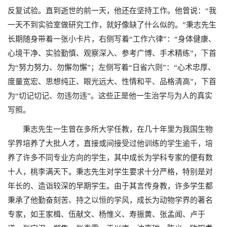
反复试验。直到逝世的前一天，他还在坚持工作。他曾说：“我
一天不到实验室做研究工作，就好像缺了什么似的。”秉志先生
长期随身带着一张小卡片，右侧写着“工作六律”：“身体健康、
心境干净、实验勤慎、观察深入、参考广博、手术精练”，下首
为“努力努力、勿懈勿懈”；左侧写着“日省六则”：“心术忠厚、
度量宽宏、思想纯正、眼光远大、性情和平、品格清高”，下首
为“切记切记、勿违勿违”。这些正是他一生治学与为人的真实
写照。
秉志先生一生曾在多所大学任教，在几十年里为我国生物
学界培养了大批人才，直接或间接受过他训练的学生逾千，培
养了许多不同专业方向的学生，其中成长为学科专家的便有数
十人，桃李满天下。秉志先生对学生要求十分严格，特别是对
年长的、造诣较深的早期学生。由于其言传身教，许多学生都
秉承了他勤奋刻苦、持之以恒的学风，成长为动物学界的著名
专家，如王家楫、伍献文、杨惟义、寿振黄、张孟闻、卢于