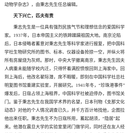
动物学杂志》，由秉志先生任总编辑。
天下兴亡，匹夫有责
秉志先生是一位具有强烈民族气节和理想信念的爱国科学
家。
1937
年，日本帝国主义的铁蹄蹂躏祖国大地。南京沦陷
后，日本侵略者蓄意对秉志先生等科学家进行报复，把中国科
学社生物研究所的图书、标本、仪器设备抢掠一空，并纵火将
所有房屋烧为灰烬。那时，中央大学撤离南京，秉志先生因夫
人病重未能随学校内迁，只得怀着满腔愤恨回到上海家中。回
到上海后，他改名翟际潜，席不暇暖，即刻在中国科学社总社
明复图书馆重建实验室，开展研究。
1941
年冬，“珍珠港事件”
爆发后，日寇占领上海租界，中国科学社被迫停办，图书馆关
门。鉴于秉志先生在我国学术界的名望，日本刊物《支那文化
动态》对他的个人情况调查已久，并千方百计地找他，企图拉
他出来任职。秉志先生不为日寇所用，蓄起胡须，“隐居”起
来。他潜在震旦大学的实验室里闭门做学问，同时还在友人经