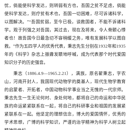
忧，倘能使科学发达，则转弱有方也，吾国之贫不足虑，倘能
使科学发达，则疗贫有术也，吾国一切困难，尽可诉诸科学，
以图解决。”“吾国贫弱，至今已极，谈救国者，不能不诉诸科
学。观于列强之对吾国，其过去，现在及将来，令人骨颤心悸
者也！故吾国今日最急切不容稍缓之务，唯有发展科学以图自
救。”作为五四学人的优秀代表，秉志先生分别在
1932
年和
1935
年的《科学》杂志上振聋发聩地呼喊，成为代表那个时代爱国
知识分子的历史强音。
秉志（
1886.4.9
—
1965.2.21
），满族，原名翟秉志，字农
山，河南开封人，我国现代动物学的奠基人，现代生物学教育
的启蒙者、开拓者，中国动物科学事业当之无愧的一代宗师。
秉志先生一生无论何时、身处何地，都将自己的命运和中华民
族的命运紧紧联系在一起，将自己的科研事业和祖国的发展紧
紧联系在一起。他坚定的理想信念，博大的爱国情怀，优秀的
学术思想，广博的科学知识，严谨的治学精神为科学人树立起