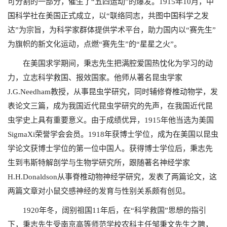
可分割的一部分，催生了“五四运动”的爆发。
1915
年
10
月，中
国科学社在美国正式成立，以“联络同志，共图中国科学之发
达”为宗旨，为科学家群体提供学术平台，助力国内以“赛先生”
为旗帜的新文化运动，点燃“赛先生”的“星星之火”。
在美国求学期间，秉志先生把满腔爱国热忱化为学习的动
力，立志科学救国、报效国家。他师从著名昆虫学家
J.G.Needham
教授，从事昆虫学研究，同时辅修脊椎动物学，发
表论文三篇，成为我国近代昆虫学研究的先声，在我国近代昆
虫学史上具有重要意义。由于成绩优异，
1915
年他当选为美国
SigmaXi
荣誉学会会员。
1918
年获博士学位，成为在美国以昆虫
学论文获博士学位的第一位中国人。获得博士学位后，秉志先
生到韦斯特解剖学与生物学研究所，跟随著名神经学家
H.H.Donaldson
从事脊椎动物神经学研究，发表了两篇论文，这
两篇文章对小鼠交感神经的发育与性别关系颇有创见。
1920
年冬，阔别祖国
11
年后，在“科学救国”思想的指引
下，秉志先生受南京高等师范学校农科主任邹秉文先生之聘，