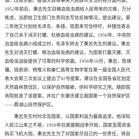
通、改良京剧、提倡火葬等事关人民群众生活的各方面内容。
1952
年前后，秉志先生目睹血吸虫病给人民带来的灾难，万分
焦虑，当即给卫生部门负责同志写信反映情况，提出建议。第
二年他又分别给毛泽东、朱德、周恩来写信呼吁，并随信寄去
了自己关于消灭钉螺、杜绝血吸虫病的建议。
1956
年，中央防
治血吸虫病小组成立时，毛泽东转去了秉志先生的建议。秉志
先生对消灭钉螺、根治血吸虫病的建议，为国家打赢灭螺、灭
血吸虫战役提供了可靠的科学依据。
1956
年
10
月，秉志、陈焕
镛、钱崇澍、杨惟义和秦仁昌等生物学家在第一届全国人民代
表大会第三次会议上提出了
92
号提案，建议在全国各省区划定
天然森林禁伐区，以保护自然植被，供科学研究之用。随即国
务院批准了该提案，并在广东肇庆建立我国第一个自然保护区
——鼎湖山自然保护区。
秉志先生时时念及国家，以国家利益为最高追求。他深知
人民江山来之不易，
1950
年抗美援朝战争开始，国家急需资金
购买飞机大炮，秉志先生为了对国家尽自己的一份责任，将自