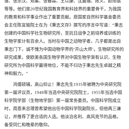
道、张宗汉、郑集、张春霖、王以康、沈嘉瑞、陈义、欧阳翥
等等。他们是
20
世纪我国教育界和科技界的重要骨干，为我国
的教育和科学事业作出了重要贡献。原国家自然科学基金委员
会主任陈宜瑜院士在为《秉志文存》撰写的序言中写道：“秉志
创建的中国科学社生物研究所，至抗日战争之前培养或训练的
生物学家计有百余人。当时在中国之动物学者，几乎都是出自
秉志门下，诚不愧为中国动物学界的‘开山大师’。生物研究所的
研究成果，使欧美各国生物学界对中国生物学渐有认识，生物
研究所为中国科学赢得地位，不能不归功于秉志先生卓越之精
神和毅力。”
鸿儒硕辅，高山仰止！秉志先生
1935
年被聘为中央研究院
第一届评议员，
1948
年当选中央研究院院士，
1955
年当选中国
科学院学部（生物地学部）第一届常务委员。中国科学院成立
时，周恩来总理曾希望他出任中国科学院副院长，但他再三谦
让，并推荐了更合适的人选。他淡泊名利、高风亮节的品格，
备受同仁和晚辈的敬仰。