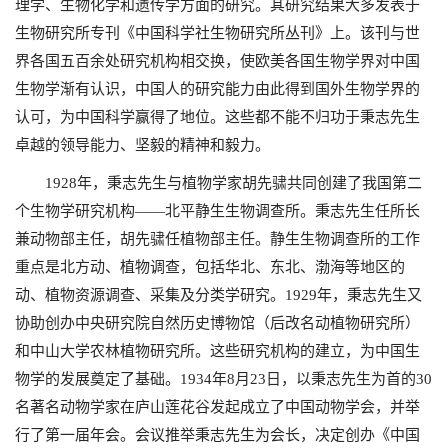
理学、生物化学和遗传学方面的研究。其研究结果大多发表于
生物研究所专刊《中国科学社生物研究所丛刊》上。该刊与世
界各国五百余处研究机构相交换，使欧美各国生物学界对中国
生物学渐有认识，中国人的研究能力由此得到国外生物学界的
认可，为中国科学赢得了地位。这些都不能不归功于秉志先生
卓越的领导能力、坚毅的精神和毅力。
1928
年，秉志先生与植物学家胡先骕共同创建了我国第二
个生物学研究机构——北平静生生物调查所。秉志先生任所长
兼动物部主任，胡先骕任植物部主任。静生生物调查所的工作
重点是北方动、植物调查，包括华北、东北、渤海等地区的
动、植物资源调查、采集及分类学研究。
1929
年，秉志先生又
协助创办中央研究院自然历史博物馆（后改名动植物研究所）
和中山大学农林植物研究所。这些研究机构的建立，为中国生
物学的发展奠定了基础。
1934
年
8
月
23
日，以秉志先生为首的
30
名著名动物学家在庐山莲花谷发起成立了中国动物学会，并举
行了第一届年会。会议推举秉志先生为会长，决定创办《中国