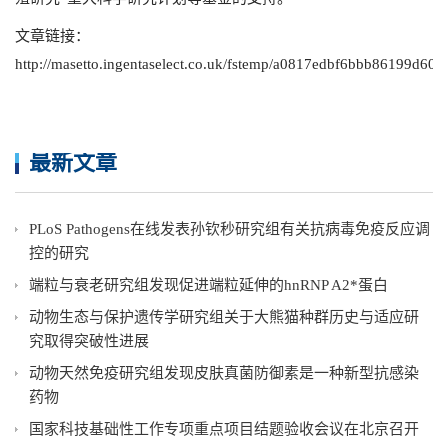
文章链接：
http://masetto.ingentaselect.co.uk/fstemp/a0817edbf6bbb86199d60
最新文章
PLoS Pathogens在线发表孙钦秒研究组有关抗病毒免疫反应调
控的研究
端粒与衰老研究组发现促进端粒延伸的hnRNP A2*蛋白
动物生态与保护遗传学研究组关于大熊猫种群历史与适应研
究取得突破性进展
动物天然免疫研究组发现皮肤真菌防御素是一种新型抗感染
药物
国家科技基础性工作专项重点项目结题验收会议在北京召开