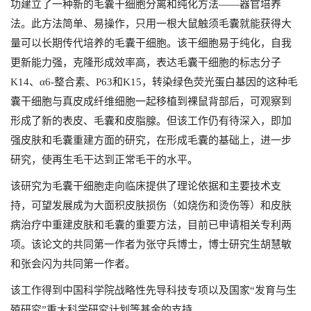
功建立了一种新的毛囊干细胞分离和纯化方法——器官培养
法。此方法简单、易操作，只用一根大鼠触须毛囊就能获得大
量可以长期传代培养的毛囊干细胞。该干细胞易于纯化，自我
更新能力强，克隆形成效率高，表达毛囊干细胞的标志分子
K14、α6-整合素、P63和K15，转染绿色荧光蛋白基因的这种毛
囊干细胞与真皮成纤维细胞一起移植到裸鼠背部后，可观察到
形成了新的表皮、毛囊和皮脂腺。但该工作仍有待深入，即加
强皮肤和毛囊重建方面的研究，在形成毛囊的基础上，进一步
研究，使再生毛干达到正常毛干的水平。
该研究为毛囊干细胞走向临床提供了理论依据和主要技术支
持，可望发展成为大面积皮肤损伤（如烧伤和烫伤等）和皮肤
病治疗中重建皮肤和毛囊的重要方法，目前已申请相关专利两
项。该论文的共同第一作者为张守兵博士，博士研究生胡慧敏
和张会闪为共同第一作者。
该工作得到中国科学院战略性先导科技专项以及国家“发育与生
殖研究”重大科学研究计划等基金的支持。