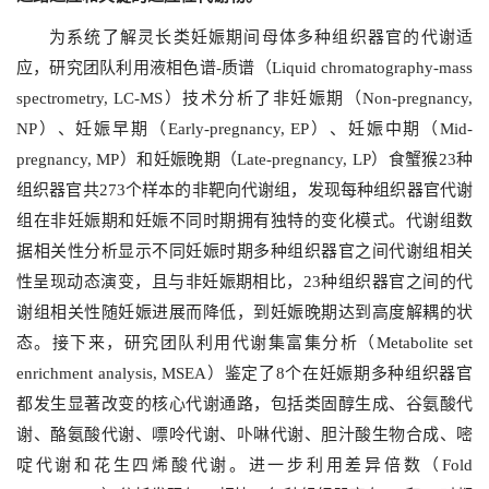
为系统了解灵长类妊娠期间母体多种组织器官的代谢适
应，研究团队利用液相色谱-质谱（Liquid chromatography-mass
spectrometry, LC-MS）技术分析了非妊娠期（Non-pregnancy,
NP）、妊娠早期（Early-pregnancy, EP）、妊娠中期（Mid-
pregnancy, MP）和妊娠晚期（Late-pregnancy, LP）食蟹猴23种
组织器官共273个样本的非靶向代谢组，发现每种组织器官代谢
组在非妊娠期和妊娠不同时期拥有独特的变化模式。代谢组数
据相关性分析显示不同妊娠时期多种组织器官之间代谢组相关
性呈现动态演变，且与非妊娠期相比，23种组织器官之间的代
谢组相关性随妊娠进展而降低，到妊娠晚期达到高度解耦的状
态。接下来，研究团队利用代谢集富集分析（Metabolite set
enrichment analysis, MSEA）鉴定了8个在妊娠期多种组织器官
都发生显著改变的核心代谢通路，包括类固醇生成、谷氨酸代
谢、酪氨酸代谢、嘌呤代谢、卟啉代谢、胆汁酸生物合成、嘧
啶代谢和花生四烯酸代谢。进一步利用差异倍数（Fold