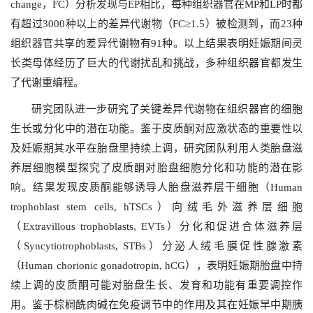
change，FC）分析发现与EP相比，每种组织器官在MP和LP时都
有超过3000种以上的差异代谢物（FC≥1.5）被检测到，而23种
组织器官共享的差异代谢物有91种。以上结果表明妊娠期间灵
长类母体经历了巨大的代谢扰乱和挑战，多种组织器官都发生
了代谢重编程。
研究团队进一步研究了关键差异代谢物在组织器官的细胞
生长或分化中的潜在功能。鉴于皮质酮对应激状态的重要性以
及妊娠期其水平在胎盘里持续上调，研究团队利用人类胎盘滋
养层细胞模型探究了皮质酮对胎盘细胞分化和功能的潜在影
响。结果发现皮质酮能够诱导人胎盘滋养层干细胞（Human
trophoblast stem cells, hTSCs）向绒毛外滋养层细胞
（Extravillous trophoblasts, EVTs）分化和促进合体滋养层
（Syncytiotrophoblasts, STBs）分泌人绒毛膜促性腺激素
（Human chorionic gonadotropin, hCG），表明妊娠期胎盘中持
续上调的皮质酮可能对胎盘生长、发育和功能有重要调控作
用。鉴于棕榈酰肉碱在免疫调节中的作用及其在妊娠早中期胰