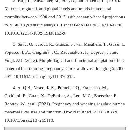
2. Hug, L., Alexander, M., You, D., and Alkema, L. (2019).
National, regional, and global levels and trends in neonatal
mortality between 1990 and 2017, with scenario-based projections
to 2030: a systematic analysis. Lancet Glob Health
7
, e710-e720.
10.1016/s2214-109x(19)30163-9.
3. Savu, O., Jurcuţ, R., Giuşcă, S., van Mieghem, T., Gussi, I.,
Popescu, B.A., Ginghin？, C., Rademakers, F., Deprest, J., and
Voigt, J.U. (2012). Morphological and functional adaptation of the
maternal heart during pregnancy. Circ Cardiovasc Imaging 5, 289-
297. 10.1161/circimaging.111.970012.
4. A, Q.B., Vesco, K.K., Purnell, J.Q., Francisco, M.,
Goddard, E., Guan, X., DeBarber, A., Leo, M.C., Baetscher, E.,
Rooney, W., et al. (2021). Pregnancy and weaning regulate human
maternal liver size and function. Proc Natl Acad Sci U S A
118
.
10.1073/pnas.2107269118.