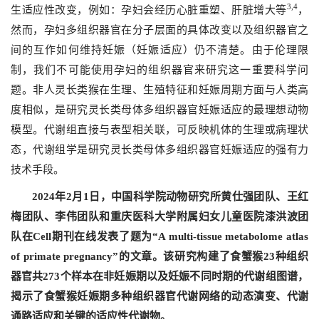
3
,4
生适应性改变，例如：孕妇会经历心脏重塑、肝脏增大等
，
然而，孕妇多组织器官在分子层面的具体改变以及组织器官之
间的互作如何维持妊娠（妊娠适应）仍不清楚。由于伦理限
制，我们不可能使用孕妇的组织器官来研究这一重要科学问
题。非人灵长类猴在生理、生殖特征和妊娠周期方面与人类高
度相似，是研究灵长类母体多组织器官妊娠适应的最理想动物
模型。代谢组直接与表型相关联，可反映机体的生理或病理状
态，代谢组学是研究灵长类母体多组织器官妊娠适应的强有力
技术手段。
2024
年
2
月
1
日，中国科学院动物研究所黄仕强团队、王红
梅团队、李伟团队和重庆医科大学附属妇女儿童医院漆洪波团
队在
Cell
期刊在线发表了题为“
A multi-tissue metabolome atlas
of primate pregnancy
”的文章。该研究构建了食蟹猴
23
种组织
器官共
273
个样本在非妊娠期以及妊娠不同时期的代谢组图谱，
揭示了食蟹猴妊娠期多种组织器官代谢网络的动态演变、代谢
通路适应和关键的适应性代谢物。