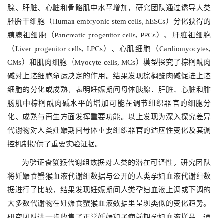
腺、肝脏、心脏和骨骼肌中水平增加，研究团队通过诱导人类
胚胎干细胞（Human embryonic stem cells, hESCs）分化获得的
胰腺祖细胞（Pancreatic progenitor cells, PPCs）、肝脏祖细胞
（Liver progenitor cells, LPCs）、心肌细胞（Cardiomyocytes,
CMs）和肌肉细胞（Myocyte cells, MCs）模型探究了棕榈酰肉
碱对上述细胞命运决定的作用。结果发现棕榈酰肉碱促进上述
细胞的分化或成熟，表明妊娠期间母体胰腺、肝脏、心脏和腓
肠肌中棕榈酰肉碱水平的增加可能在调节组织器官的细胞分
化、成熟与再生方面发挥重要功能。以上发现为深入探究差异
代谢物对人类妊娠期间母体重要组织器官的适应性变化及其调
控机制提供了重要实验证据。
为验证食蟹猴代谢组数据对人类的潜在可译性，研究团队
将妊娠食蟹猴血液代谢组数据与公开的人类孕妇血液代谢组数
据进行了比较，结果发现妊娠期间人类孕妇血液上调或下调的
大多数代谢物在妊娠食蟹猴血液数据里呈现类似的变化趋势。
研究团队进一步收集了正常妊娠和子痫前期孕妇血液样品，通