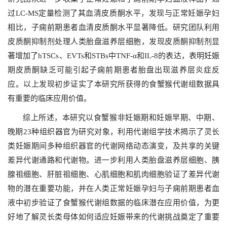
过LC-MS定量检测了其血清皮质酮水平，发现与正常妊娠孕妇
相比，子痫前期患者血清皮质酮水平显著降低。研究团队利用
皮质酮抑制剂处理人类胎盘滋养层细胞，发现皮质酮抑制剂显
著增加了hTSCs、EVTs和STBs中TNF-α和IL-8的表达，表明妊娠
期皮质酮缺乏可能引起子痫前期患者胎盘出现滋养层炎症反
应。以上发现初步证实了本研究所获得的食蟹猴代谢组数据具
有重要的临床应用价值。
综上所述，本研究以食蟹猴非妊娠期和妊娠早期、中期、
晚期23种组织器官为研究对象，利用代谢组学技术揭示了灵长
类妊娠期间多种组织器官的代谢网络动态演变，及共享的关键
差异代谢通路和代谢物。进一步利用人类胎盘滋养层细胞、胰
腺祖细胞、肝脏祖细胞、心肌细胞和肌肉细胞验证了差异代谢
物的潜在重要功能，并在人类正常妊娠孕妇与子痫前期患者血
液中初步验证了食蟹猴代谢组数据的临床潜在应用价值，为更
好地了解灵长类母体如何适应妊娠带来的代谢挑战奠定了重要