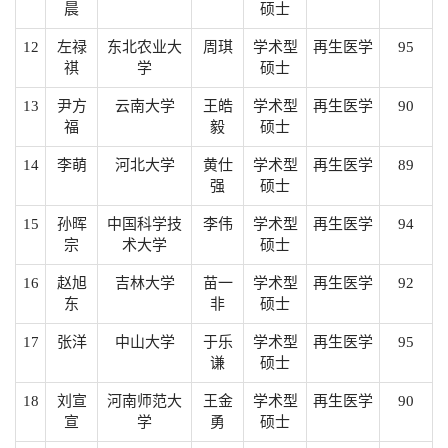
晨
硕士
12
左禄
东北农业大
周琪
学术型
再生医学
95
祺
学
硕士
13
尹方
云南大学
王皓
学术型
再生医学
90
福
毅
硕士
14
李萌
河北大学
黄仕
学术型
再生医学
89
强
硕士
15
孙晖
中国科学技
李伟
学术型
再生医学
94
宗
术大学
硕士
16
赵旭
吉林大学
苗一
学术型
再生医学
92
东
非
硕士
17
张洋
中山大学
于乐
学术型
再生医学
95
谦
硕士
18
刘宣
河南师范大
王金
学术型
再生医学
90
宣
学
勇
硕士