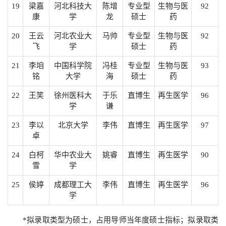
19
梁嘉
河北科技大
陈增
专业型
生物与医
92
康
学
龙
硕士
药
20
王云
河北农业大
马帅
专业型
生物与医
92
飞
学
硕士
药
21
李垍
中国科学院
冯桂
专业型
生物与医
93
铭
大学
海
硕士
药
22
王笑
徐州医科大
于乐
直博生
再生医学
96
学
谦
23
李以
北京大学
李伟
直博生
再生医学
97
卓
24
白柯
华中农业大
姚睿
直博生
再生医学
90
雪
学
25
侯婷
成都理工大
李伟
直博生
再生医学
96
学
*拟录取类型为硕士，占用导师当年度硕士指标；拟录取类