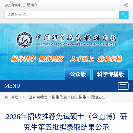
2026年8月8日 星期六
公众版
科学传播版
MENU
Toggl
navig
首页
>
>
>
研究生教育
>
招生信息
>
硕士招生
>
通知公告
2026年招收推荐免试硕士（含直博）研
究生第五批拟录取结果公示