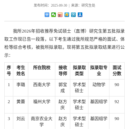
发布时间：2025-09-30 | 来源：研究生处
我所2026年招收推荐免试硕士（直博）研究生第五批拟录
取工作现已告一段落，以下考生通过我所规范严格的面试、体
检等综合考核，被我所拟录取。现将第五批拟录取结果进行公
示：
序
考生
所在院校
接收
拟录取
拟录取专
面试
号
姓名
导师
类型
业
分数
1
李璐
西南大学
郭宝
学术型
动物学
90
成
硕士
2
黄蕾
福州大学
赵方
学术型
基因组学
92
庆
硕士
3
刘云
南京农业大
赵方
学术型
基因组学
90
学
庆
硕士