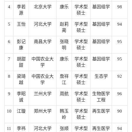
4
李若
北京大学
康乐
学术型
基因组学
98
源
硕士
5
王怡
河北大学
赵莉
学术型
基因组学
94
蔺
硕士
6
彭记
南昌大学
张晓
学术型
基因组学
95
康
明
硕士
7
胡甜
中国农业大
康乐
学术型
基因组学
95
甜
学
硕士
8
梁琦
中国农业大
詹祥
学术型
生态学
92
越
学
江
硕士
9
李昭
兰州大学
周航
学术型
生物医学
96
诚
硕士
工程
10
江璇
郑州大学
韩玉
学术型
再生医学
90
岭
硕士
11
李祎
河北大学
张顺
学术型
再生医学
94