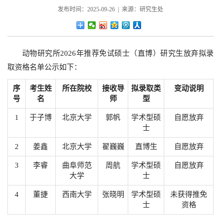
发布时间：2025-09-26 | 来源：研究生处
动物研究所2026年推荐免试硕士（直博）研究生放弃拟录
取资格名单公示如下：
序
考生姓
所在院校
接收导
拟录取类
变动说明
号
名
师
型
1
于子博
北京大学
郭帆
学术型硕
自愿放弃
士
2
姜鑫
北京大学
翟巍巍
直博生
自愿放弃
3
李睿
曲阜师范
周航
学术型硕
自愿放弃
大学
士
4
董捷
西南大学
张晓明
学术型硕
未获得推免
士
资格