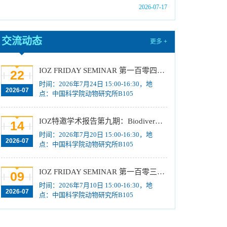
营活动时间安排、须知及公示名单
[2026-07-09]
2026-07-17
中国科学院动物研究所2026年招收博士研究生
拟录取名单公示
[2026-06-05]
交流动态
更多 +
中国科学院动物研究所2026年优秀大学生夏令
营活动招募计划
[2026-05-20]
IOZ FRIDAY SEMINAR 第一百零四期：Biology of tissue resident macrophages
22
中国科学院动物研究所2026年招收硕士学位研
时间：2026年7月24日 15:00-16:30，地
究生复试规程
[2026-03-16]
2026-07
点：中国科学院动物研究所B105
中国科学院动物研究所2026年博士招考“申请-考
核”制业务课笔试成绩及进入面试名单公示
[2026-
IOZ特邀学术报告第九期：Biodiversity and sex determination: Fish in the Indo-Burma biodiversity hotspot and in Antarctica
14
01-22]
时间：2026年7月20日 15:00-16:30，地
中国科学院动物研究所2026年博士招考“申请-考
2026-07
点：中国科学院动物研究所B105
核”制业务课笔试、面试总体要求及规程
[2026-01-
14]
IOZ FRIDAY SEMINAR 第一百零三期：Tissue-derived organoid models and their biomedical applications
09
中国科学院动物研究所2026年博士招考“申请-考
时间：2026年7月10日 15:00-16:30，地
2026-07
核”制进入笔试名单公示
[2026-01-14]
点：中国科学院动物研究所B105