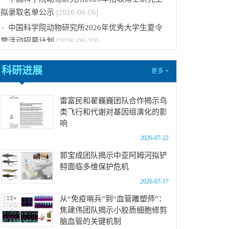
拟录取名单公示
[2026-06-05]
中国科学院动物研究所2026年优秀大学生夏令
营活动招募计划
[2026-05-20]
中国科学院动物研究所2026年招收硕士学位研
究生复试规程
[2026-03-16]
科研进展
更多 +
中国科学院动物研究所2026年博士招考“申请-考
核”制业务课笔试成绩及进入面试名单公示
[2026-
雷富民和翟巍巍团队合作揭示鸟
01-22]
类飞行和代谢对基因组演化的影
中国科学院动物研究所2026年博士招考“申请-考
响
核”制业务课笔试、面试总体要求及规程
[2026-01-
2026-07-22
14]
郭宝成团队揭示中亚阿姆河拟铲
中国科学院动物研究所2026年博士招考“申请-考
鲟面临多维保护危机
核”制进入笔试名单公示
[2026-01-14]
2026-07-17
中国科学院动物研究所2027年接收推荐免试生
从“免疫哨兵”到“血管雕塑师”：
（直博生）招生简章
[2026-07-16]
焦建伟团队揭示小胶质细胞修剪
中国科学院动物研究所2026年优秀大学生夏令
脑血管的关键机制