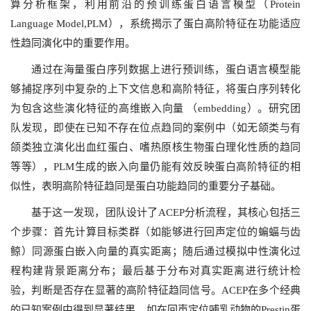
算分析框架，利用前沿的预训练蛋白语言模型（Protein
Language Model,PLM），系统揭示了蛋白高阶特征在功能适应
性趋同演化中的重要作用。
通过在海量蛋白序列数据上进行预训练，蛋白语言模型能
够捕捉序列中复杂的上下文信息和高阶特征，将蛋白序列转化
为包含这些演化特征的高维嵌入向量 （embedding）。研究团
队发现，即使在已知不存在位点趋同的案例中（如无颌类与有
颌类独立演化出血红蛋白、嗜热原核生物蛋白理化性质的趋同
等等），PLM生成的嵌入向量仍能有效反映蛋白高阶特征的相
似性，表明高阶特征趋同是蛋白功能趋同的重要分子基础。
基于这一发现，团队设计了ACEP分析流程，其核心包括三
个步骤：首先计算目标类群（如能够进行回声定位的蝙蝠与齿
鲸）同源蛋白嵌入向量的真实距离；随后通过模拟中性演化过
程构建背景距离分布；最后基于分布对真实距离进行统计检
验，判断是否存在显著的高阶特征趋同信号。ACEP在多个经典
的已知案例中得到显著结果，如在回声定位哺乳动物的Prestin蛋