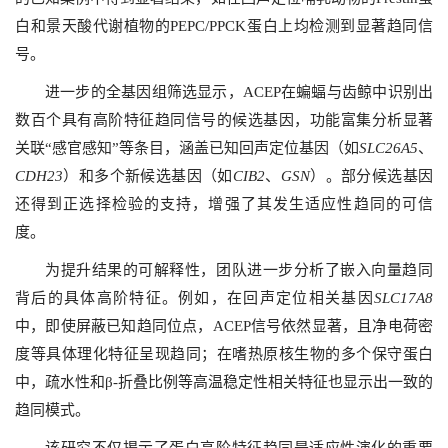
白和景天酸代谢植物的PEPC/PPCK蛋白上均检测到显著趋同信
号。
进一步的全基因组筛选显示，ACEP在蝙蝠与齿鲸中识别出
数百个具有高阶特征趋同信号的候选基因，功能富集分析显著
关联“感官感知”等条目，涵盖已知回声定位基因（如
SLC26A5
、
CDH23
）和多个新候选基因（如
CIB2
、
GSN
）。部分候选基因
还得到正选择检验的支持，增强了其发生适应性趋同的可信
度。
为提升结果的可解释性，团队进一步分析了嵌入向量趋同
背后的具体高阶特征。例如，在回声定位相关基因
SLC17A8
中，即使屏蔽已知趋同位点，ACEP信号依然显著，且净电荷密
度等具体理化特征呈现趋同；在嗜热原核生物的多个保守蛋白
中，疏水性和β-折叠比例等高温稳定性相关特征也显示出一致的
趋同模式。