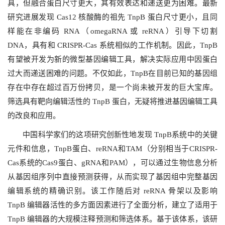
具，但融合蛋白尺寸更大，其有效表达和递送更为困难。最新
研究进展发现 Cas12 核酸酶的祖先 TnpB 蛋白尺寸更小，且同
样能在非编码 RNA（omegaRNA 或 reRNA）引导下切割
DNA，具有和 CRISPR-Cas 系统相似的工作机制。因此，TnpB
有望被开发为新的微型基因编辑工具，解决实际应用中因蛋白
过大而递送困难的问题。不仅如此，TnpB在目前已知的基因组
存在中存在超过百万份拷贝，是一个尚未被开发的巨大宝库。
筛选具有靶向编辑活性的 TnpB 蛋白，无疑将推进基因编辑工具
的改良和应用。
中国科学家们的这项研究创新性地发现 TnpB系统中的关键
元件和信息，TnpB蛋白、reRNA和TAM（分别相当于CRISPR-
Cas系统的Cas9蛋白、gRNA和PAM），可以通过生物信息分析
从基因组序列中直接预测获得，从而实现了基因组中完整基因
编辑系统的精确识别。该工作随后对 reRNA 骨架以及影响
TnpB 编辑器活性的多方面因素进行了全面分析，建立了适用于
TnpB 编辑器的大规模注释预测和筛选体系。基于该体系，该研