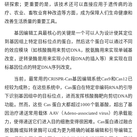
研探索；更重要的是，该技术还可以直接应用于遗传病的治
疗、农业、畜牧业育种改造等方面，成为保障人们生命健康和
改善生活质量的重要工具。
基因编辑工具最核心的关键是一个可以人为设计使其定位
到基因组上特定目标位点的蛋白，然后这个蛋白可以通过不同
的效应模块（如核酸酶用来剪切DNA，脱氨酶用来实现单碱基
改变，逆转录酶是用来实现小片段DNA的插入等）来实现在目
标基因位点的特定DNA序列改变。
当前，最常用的CRISPR-Cas基因编辑系统Cas9和Cas12已
经较为成熟；在这些系统中，Cas蛋白在特定非编码RNA的引导
下识别基因组中的目标位点，进而发挥核酸酶靶向剪切DNA的
功能。然而，这些 Cas 蛋白大都超过1000个氨基酸，超出了基
因治疗递送常用载体 AAV（Adeno-associated virus）的承载能
力，使得递送它们进入目的细胞变得很困难。Cas蛋白通过融合
脱氨酶或拟转录酶可以成为更为精确的碱基编辑和引导编辑工