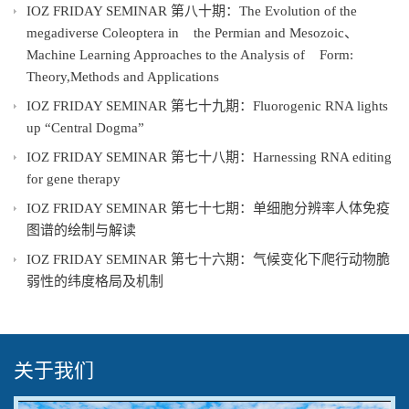
IOZ FRIDAY SEMINAR 第八十期：The Evolution of the
megadiverse Coleoptera in the Permian and Mesozoic、
Machine Learning Approaches to the Analysis of Form:
Theory,Methods and Applications
IOZ FRIDAY SEMINAR 第七十九期：Fluorogenic RNA lights
up “Central Dogma”
IOZ FRIDAY SEMINAR 第七十八期：Harnessing RNA editing
for gene therapy
IOZ FRIDAY SEMINAR 第七十七期：单细胞分辨率人体免疫
图谱的绘制与解读
IOZ FRIDAY SEMINAR 第七十六期：气候变化下爬行动物脆
弱性的纬度格局及机制
关于我们