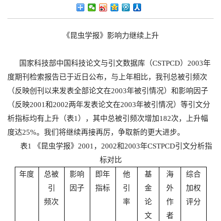
《昆虫学报》影响力继续上升
国家科技部中国科技论文与引文数据库（
CSTPCD
）
2003
年
度期刊检索报告已于近日公布，与上年相比，我刊总被引频次
（反映创刊以来发表全部论文在
2003
年被引情况）和影响因子
（反映
2001
和
2002
两年发表论文在
2003
年被引情况）等引文分
析指标均有上升（表
1
），其中总被引频次增加
182
次，上升幅
度达
25%
。我们将继续再接再厉，争取新的更大进步。
表
1
《昆虫学报》
2001
，
2002
和
2003
年
CSTPCD
引文分析指
标对比
年度
总被
影响
即年
他
基
海
综合
引
因子
指标
引
金
外
加权
频次
率
论
作
评分
文
者