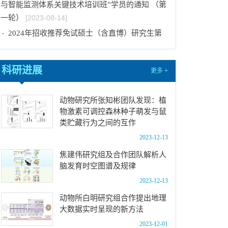
与智能监测体系关键技术培训班”学员的通知 （第
一轮）
[2023-08-14]
2024年招收推荐免试硕士（含直博）研究生第
一批拟录取结果公示
[2023-08-10]
国际动物学会关于申报第九届（2023-2025年
科研进展
更多 +
度）中国科协青年人才托举工程项目的通知
[2023-
08-02]
动物研究所张知彬团队发现：植
中国科学院动物研究所2024年接收推荐免试生
物激素可调控森林种子萌发与鼠
（直博生）招生简章
[2023-07-11]
类贮藏行为之间的互作
中国科学院动物研究所2023年优秀大学生夏令
2023-12-13
营活动时间安排、须知及公示名单
[2023-07-05]
焦建伟研究组及合作团队解析人
2023年“中国科学院动物研究所大学生创新实践
脑发育时空图谱及规律
训练计划”申报指南
[2023-06-16]
2023-12-13
2024年招收推荐免试硕士（含直博）研究生第
动物所白明研究组合作提出地理
二批拟录取结果公示
[2023-09-05]
大数据实时呈现的新方法
中国科学院动物研究所2023年 “大学生创新实践
2023-12-01