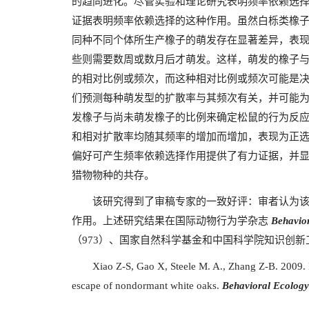
的趋同进化。尽管实验和理论研究表明频率依赖选
证据表明频率依赖选择的这种作用。虽然白栎类橡
同种不同个体所生产橡子的萌发存在显著差异，表
些则需要数周或数月后才萌发。这样，萌发的橡子
的相对比例或频次，而这种相对比例或频次可能是
们预测每种萌发型的扩散率与其频次有关，并可能
发橡子与尚未萌发橡子的比例来确定松鼠的行为反
和相对扩散率均随其频率的增加而增加，表现为正
偏好可产生频率依赖选择作用提供了有力证据，并
猎物物种的共存。
该研究得到了审稿专家的一致好评：审者认为该
作用。上述研究结果在国际动物行为学杂志
Behavio
（
973
）、国家自然科学基金和中国科学院知识创新
Xiao Z-S, Gao X, Steele M. A., Zhang Z-B. 2009.
escape of nondormant white oaks
.
Behavioral Ecology