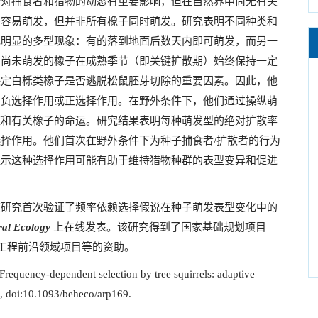
择对捕食者和猎物的动态有重要影响，但在自然界中尚无有关
子容易萌发，但并非所有橡子同时萌发。研究表明不同种类和
现明显的多型现象：有的落到地面后数天内即可萌发，而另一
与尚未萌发的橡子在成熟季节（即关键扩散期）始终保持一定
决定白栎类橡子是否逃脱松鼠胚芽切除的重要因素。因此，他
为负选择作用或正选择作用。
在野外条件下，他们通过操纵
萌
应和有关橡子的命运。研究结果表明每种萌发型的绝对扩散率
选择作用。他们首次在野外条件下为种子捕食者
/
扩散者的行为
显示这种选择作用可能有助于维持猎物种群的表型变异和促进
研究首次验证了频率依赖选择假说在种子萌发表型变化中的
ral Ecology
上在线发表。该研究得到了国家基础规划项目
工程前沿领域项目等的资助。
Frequency-dependent selection by tree squirrels: adaptive
, doi:10.1093/beheco/arp169.