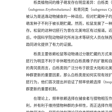
栎类植物间的橡子萌发存在明显差异：白栎类
（
subgenus
Erythrobalanus
）和青冈类（
subgenus
Cy
被认为是逃逸动物捕食的一种适应。但对贮藏种子
萌发种子不利于被长期贮藏。然而，松鼠发展了一
存。松鼠的这种切胚行为曾在北美地区有过报道。
后，中国科学院动物研究所肖治术等研究人员在陕
趋同进化提供了有力的证据。
栎类主要依赖松鼠等动物通过分散贮藏的方式来
胚行为明显不利于非休眠性的白栎类橡子的扩散和
的青冈类而言，白栎类则广泛分布于欧亚大陆和北
种群更新的重要因素，那么白栎类是如何实现有效
胚行为，他们
首次提出并验证了
频率依赖选择（
freq
群更新的重要机制。
在理论上，频率依赖选择在捕食者与猎物相互作
利，并有利于维持猎物种群的多样性，而正选择作