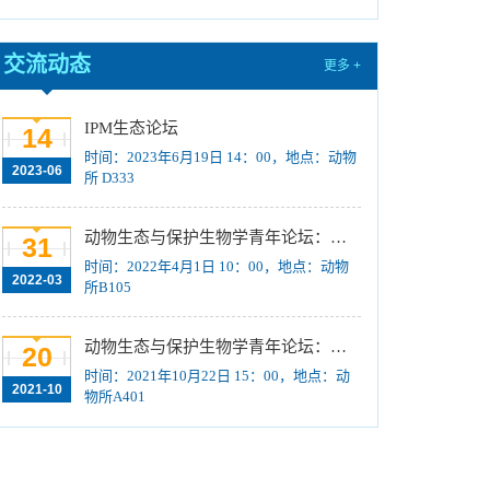
训练计划”项目公示
[2023-08-21]
关于招募“‘一带一路’地区昆虫多样性格局评估
交流动态
更多 +
与智能监测体系关键技术培训班”学员的通知 （第
一轮）
[2023-08-14]
IPM生态论坛
14
2024年招收推荐免试硕士（含直博）研究生第
时间：2023年6月19日 14：00，地点：动物
一批拟录取结果公示
[2023-08-10]
2023-06
所 D333
国际动物学会关于申报第九届（2023-2025年
度）中国科协青年人才托举工程项目的通知
[2023-
动物生态与保护生物学青年论坛：Regeneration enhancers and the evolution of regenerative capacities
31
08-02]
时间：2022年4月1日 10：00，地点：动物
2022-03
中国科学院动物研究所2024年接收推荐免试生
所B105
（直博生）招生简章
[2023-07-11]
中国科学院动物研究所2023年优秀大学生夏令
动物生态与保护生物学青年论坛：中国大型食肉动物生态研究与保护
20
营活动时间安排、须知及公示名单
[2023-07-05]
时间：2021年10月22日 15：00，地点：动
2021-10
物所A401
2023年“中国科学院动物研究所大学生创新实践
训练计划”申报指南
[2023-06-16]