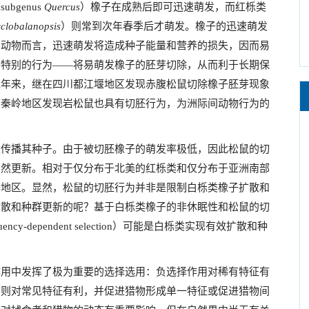
（
subgenus
Quercus
）橡子在成熟后即可迅速萌发，而红栎类
clobalanopsis
）则常到次年春季后才萌发。橡子的迅速萌发
的动物而言，迅速萌发将造成种子能量和营养的损失，因而易
种特别的行为——将易萌发橡子的胚芽切除，从而利于长期保
近年来，继在四川都江堰地区发现赤腹松鼠切除橡子胚芽现象
西秦岭地区发现岩松鼠也具有切胚行为，为洲际间动物行为的
传播其种子。由于被切胚橡子的萌发率极低，因此松鼠的切
自然更新。相对于仅分布于北美的红栎类和仅分布于亚洲南部
美地区。显然，松鼠的切胚行为并非是限制白栎类橡子扩散和
扩散和种群更新的呢？基于白栎类橡子的非休眠性和松鼠的切
uency-dependent selection
）可能是白栎类实现有效扩散和种
用中发挥了极为重要的选择选用：负选择作用对稀有特征有
用则对常见特征有利，并促进猎物形成单一特征或促进猎物间