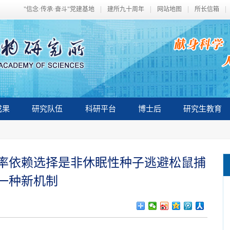
"信念·传承·奋斗"党建基地
建所九十周年
网站地图
所长信箱
成果
研究队伍
科研平台
博士后
研究生教育
率依赖选择是非休眠性种子逃避松鼠捕
一种新机制