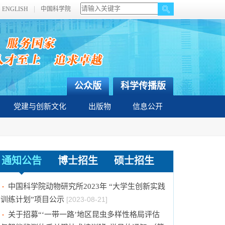
ENGLISH
中国科学院
公众版
科学传播版
党建与创新文化
出版物
信息公开
通知公告
博士招生
硕士招生
2024年招收推荐免试硕士（含直博）研究生第
二批拟录取结果公示
[2023-09-05]
中国科学院动物研究所2023年 “大学生创新实践
训练计划”项目公示
[2023-08-21]
关于招募“‘一带一路’地区昆虫多样性格局评估