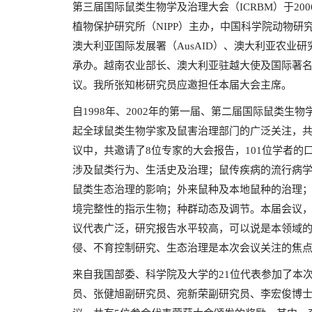
第三届国际鼠类生物学及治理大会（ICRBM）于20
植物保护研究所（NIPP）主办，中国科学院动物研究
澳大利亚国际发展署（AusAID）、澳大利亚农业研
承办。越南农业部长、澳大利亚驻越大使及国际著名生态学
议。我所张知彬研究员应邀担任本届大会主席。
自1998年、2002年的第一届、第二届国际鼠类
起全球鼠类生物学家及鼠害治理部门的广泛关注，共有
议中，共邀请了8位专家的大会报告，101位学者的
涉及鼠类行为、生活史及治理；鼠传疾病的流行病
鼠类生态治理的影响；外来鼠种及本地鼠种的治理
境完整性的指示生物；种群动态及调节。本届会议
议代表广泛，研究报告水平较高，可以说是本领域
侵、不育控制研究、生态治理是本次会议关注的焦
来自我国部委、科学院及大学的21位代表参加了本
员、张健旭副研究员、宛新荣副研究员、李宏俊博