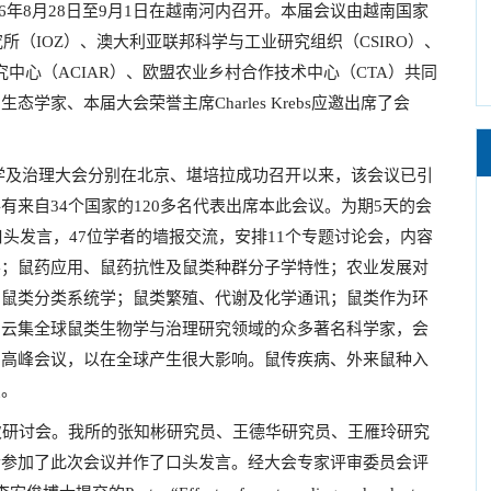
06年8月28日至9月1日在越南河内召开。本届会议由越南国家
所（IOZ）、澳大利亚联邦科学与工业研究组织（CSIRO）、
究中心（ACIAR）、欧盟农业乡村合作技术中心（CTA）共同
家、本届大会荣誉主席Charles Krebs应邀出席了会
生物学及治理大会分别在北京、堪培拉成功召开以来，该会议已引
来自34个国家的120多名代表出席本此会议。为期5天的会
口头发言，47位学者的墙报交流，安排11个专题讨论会，内容
学；鼠药应用、鼠药抗性及鼠类种群分子学特性；农业发展对
；鼠类分类系统学；鼠类繁殖、代谢及化学通讯；鼠类作为环
，云集全球鼠类生物学与治理研究领域的众多著名科学家，会
的高峰会议，以在全球产生很大影响。鼠传疾病、外来鼠种入
点。
次研讨会。我所的张知彬研究员、王德华研究员、王雁玲研究
士参加了此次会议并作了口头发言。经大会专家评审委员会评