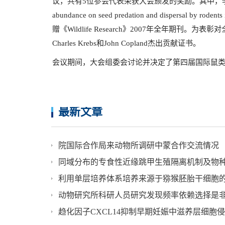
议，共有5位参会代表荣获大会颁发的奖励。其中，李宏俊博士提交的Pos
abundance on seed predation and dispersal by ro
赠《Wildlife Research》2007年全年期
Charles Krebs和John Copland杰出贡献证书。
会议期间，大会组委会讨论并决定了第四届国际鼠类
最新文章
院国际合作局来动物所调研中蒙合作交流情况
同域分布的专食性近缘跳甲生殖隔离机制及物
利用单层培养体系培养来源于猕猴胚胎干细胞
动物研究所科研人员研究发现频率依赖选择是
趋化因子CXCL14抑制早期妊娠中滋养层细胞