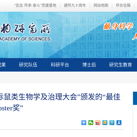
"信念·传承·奋斗"党建基地
建所九十周年
网站地图
所长信箱
成果
研究队伍
科研平台
博士后
研究生教育
际鼠类生物学及治理大会”颁发的“最佳
oster奖”