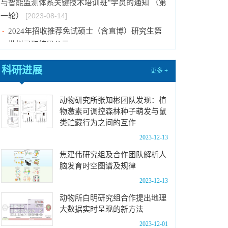
与智能监测体系关键技术培训班”学员的通知 （第
一轮）
[2023-08-14]
2024年招收推荐免试硕士（含直博）研究生第
一批拟录取结果公示
[2023-08-10]
国际动物学会关于申报第九届（2023-2025年
科研进展
更多 +
度）中国科协青年人才托举工程项目的通知
[2023-
08-02]
动物研究所张知彬团队发现：植
中国科学院动物研究所2024年接收推荐免试生
物激素可调控森林种子萌发与鼠
（直博生）招生简章
[2023-07-11]
类贮藏行为之间的互作
中国科学院动物研究所2023年优秀大学生夏令
2023-12-13
营活动时间安排、须知及公示名单
[2023-07-05]
焦建伟研究组及合作团队解析人
2023年“中国科学院动物研究所大学生创新实践
脑发育时空图谱及规律
训练计划”申报指南
[2023-06-16]
2023-12-13
2024年招收推荐免试硕士（含直博）研究生第
动物所白明研究组合作提出地理
二批拟录取结果公示
[2023-09-05]
大数据实时呈现的新方法
中国科学院动物研究所2023年 “大学生创新实践
2023-12-01