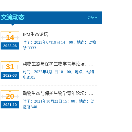
训练计划”项目公示
[2023-08-21]
关于招募“‘一带一路’地区昆虫多样性格局评估
交流动态
更多 +
与智能监测体系关键技术培训班”学员的通知 （第
一轮）
[2023-08-14]
IPM生态论坛
2024年招收推荐免试硕士（含直博）研究生第
14
时间：2023年6月19日 14：00，地点：动物
一批拟录取结果公示
[2023-08-10]
2023-06
所 D333
国际动物学会关于申报第九届（2023-2025年
度）中国科协青年人才托举工程项目的通知
[2023-
动物生态与保护生物学青年论坛：Regeneration enhancers and the evolution of regenerative capacities
31
08-02]
时间：2022年4月1日 10：00，地点：动物
中国科学院动物研究所2024年接收推荐免试生
2022-03
所B105
（直博生）招生简章
[2023-07-11]
中国科学院动物研究所2023年优秀大学生夏令
动物生态与保护生物学青年论坛：中国大型食肉动物生态研究与保护
20
营活动时间安排、须知及公示名单
[2023-07-05]
时间：2021年10月22日 15：00，地点：动
2021-10
物所A401
2023年“中国科学院动物研究所大学生创新实践
训练计划”申报指南
[2023-06-16]