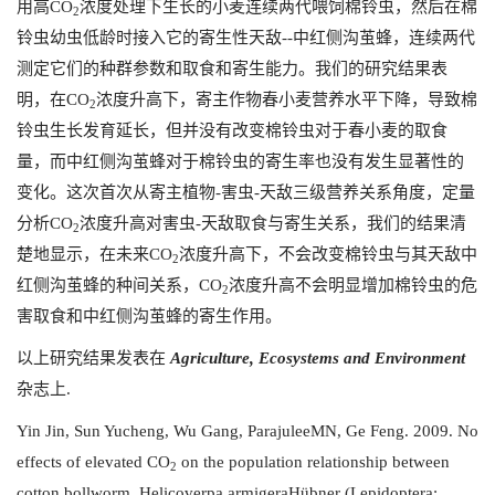
用高CO
浓度处理下生长的小麦连续两代喂饲棉铃虫，然后在棉
2
铃虫幼虫低龄时接入它的寄生性天敌--中红侧沟茧蜂，连续两代
测定它们的种群参数和取食和寄生能力。我们的研究结果表
明，在CO
浓度升高下，寄主作物春小麦营养水平下降，导致棉
2
铃虫生长发育延长，但并没有改变棉铃虫对于春小麦的取食
量，而中红侧沟茧蜂对于棉铃虫的寄生率也没有发生显著性的
变化。这次首次从寄主植物-害虫-天敌三级营养关系角度，定量
分析CO
浓度升高对害虫-天敌取食与寄生关系，我们的结果清
2
楚地显示，在未来CO
浓度升高下，不会改变棉铃虫与其天敌中
2
红侧沟茧蜂的种间关系，CO
浓度升高不会明显增加棉铃虫的危
2
害取食和中红侧沟茧蜂的寄生作用。
以上研究结果发表在
Agriculture, Ecosystems and Environment
杂志上.
Yin Jin, Sun Yucheng, Wu Gang, ParajuleeMN, Ge Feng. 2009. No
effects of elevated CO
on the population relationship between
2
cotton bollworm, Helicoverpa armigeraHübner (Lepidoptera: