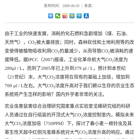
发布时间：2009-06-01 | 来源：
由于工业的快速发展，消耗的化石燃料急剧增加（煤、石油、
天然气），CO
被大量排放；同时，森林砍伐和土地利用等的改
2
变使得被植物吸收利用CO
的量减少，从而导致CO
被消耗的速
2
2
度降低。据IPCC（2007)报道，工业化革命前大气CO
浓度为
2
280μl / L，而到了2005年已上升到379 μl / L，预计到本世纪
（21世纪）末，大气CO
浓度将在现有的基础上加倍，增加到
2
700 μl / L左右。大气CO
浓度升高对于我们赖以生存的农业生态
2
系统将产生怎样的影响？国内外学者非常的关注。
农业虫害鼠害综合治理研究国家重点实验室戈峰研究组的科研
人员通过在自行组装的开顶式大气CO
浓度控制室内，模拟未来
2
大气CO
浓度加倍（750PPM）下，探讨了春小麦－棉铃虫及其
2
寄生性天敌中红侧沟茧蜂系统对大气CO
浓度升高的响应。通过
2