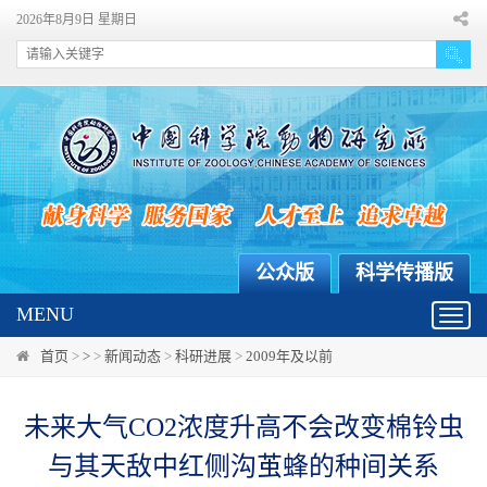
2026年8月9日 星期日
公众版
科学传播版
MENU
Toggl
navig
首页
>
>
>
新闻动态
>
科研进展
>
2009年及以前
未来大气CO2浓度升高不会改变棉铃虫
与其天敌中红侧沟茧蜂的种间关系