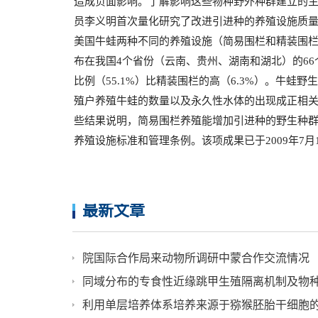
造成负面影响。了解影响这些物种野外种群建立的
员李义明首次量化研究了改进引进种的养殖设施质
美国牛蛙两种不同的养殖设施（简易围栏和精装围
布在我国
4
个省份（云南、贵州、湖南和湖北）的
66
比例（
55.1%
）
比精装围栏的高（
6.3%
）。牛蛙野生
殖户养殖牛蛙的数量以及永久性水体的出现成正相
些结果说明，简易围栏养殖能增加引进种的野生种
养殖设施标准和管理条例。该项成果已于
2009
年
7
月
最新文章
院国际合作局来动物所调研中蒙合作交流情况
同域分布的专食性近缘跳甲生殖隔离机制及物
利用单层培养体系培养来源于猕猴胚胎干细胞