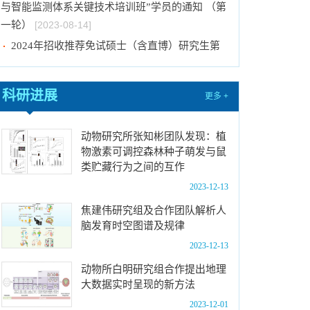
与智能监测体系关键技术培训班”学员的通知 （第
一轮）
[2023-08-14]
2024年招收推荐免试硕士（含直博）研究生第
一批拟录取结果公示
[2023-08-10]
国际动物学会关于申报第九届（2023-2025年
科研进展
更多 +
度）中国科协青年人才托举工程项目的通知
[2023-
08-02]
动物研究所张知彬团队发现：植
中国科学院动物研究所2024年接收推荐免试生
物激素可调控森林种子萌发与鼠
（直博生）招生简章
[2023-07-11]
类贮藏行为之间的互作
中国科学院动物研究所2023年优秀大学生夏令
2023-12-13
营活动时间安排、须知及公示名单
[2023-07-05]
焦建伟研究组及合作团队解析人
2023年“中国科学院动物研究所大学生创新实践
脑发育时空图谱及规律
训练计划”申报指南
[2023-06-16]
2023-12-13
2024年招收推荐免试硕士（含直博）研究生第
动物所白明研究组合作提出地理
二批拟录取结果公示
[2023-09-05]
大数据实时呈现的新方法
中国科学院动物研究所2023年 “大学生创新实践
2023-12-01