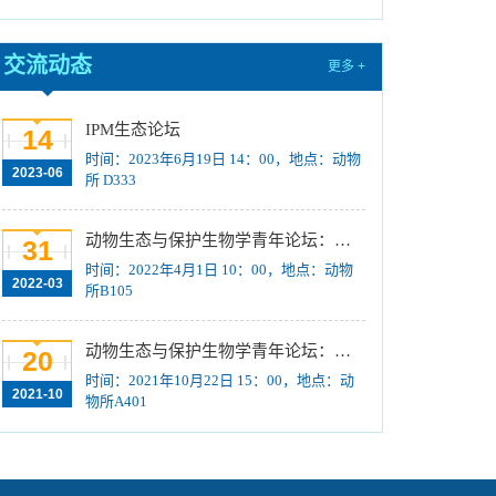
训练计划”项目公示
[2023-08-21]
关于招募“‘一带一路’地区昆虫多样性格局评估
交流动态
更多 +
与智能监测体系关键技术培训班”学员的通知 （第
一轮）
[2023-08-14]
IPM生态论坛
14
2024年招收推荐免试硕士（含直博）研究生第
时间：2023年6月19日 14：00，地点：动物
一批拟录取结果公示
[2023-08-10]
2023-06
所 D333
国际动物学会关于申报第九届（2023-2025年
度）中国科协青年人才托举工程项目的通知
[2023-
动物生态与保护生物学青年论坛：Regeneration enhancers and the evolution of regenerative capacities
31
08-02]
时间：2022年4月1日 10：00，地点：动物
2022-03
中国科学院动物研究所2024年接收推荐免试生
所B105
（直博生）招生简章
[2023-07-11]
中国科学院动物研究所2023年优秀大学生夏令
动物生态与保护生物学青年论坛：中国大型食肉动物生态研究与保护
20
营活动时间安排、须知及公示名单
[2023-07-05]
时间：2021年10月22日 15：00，地点：动
2021-10
物所A401
2023年“中国科学院动物研究所大学生创新实践
训练计划”申报指南
[2023-06-16]