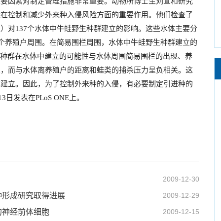
主要因素对制定管理措施非常重要。动物所博士生刘宣和研究
量在控制和减少外来种入侵风险方面的重要作用。他们检查了
栏）对
137
个水体中牛蛙野生种群建立的影响。这些水体主要分
个养殖户周围。在简易围栏周围，水体中牛蛙野生种群建立的
种群在水体中建立的可能性与水体周围简易围栏的出现、养
关，而与水体离养殖户的距离和蛙类的捕杀压力呈负相关。这
群建立。因此，为了控制外来种的入侵，有必要制定引进种的
13
日
发表在
PLoS ONE
上。
2009-12-30
种形成研究取得进展
2009-12-29
的神经前体细胞
2009-12-15