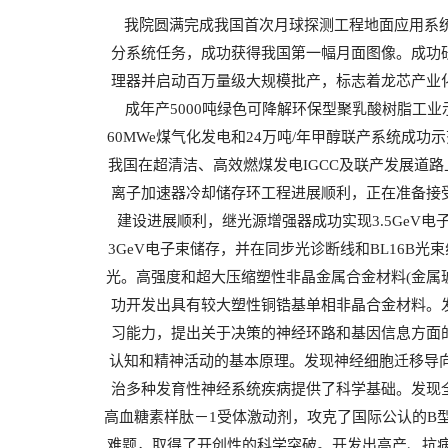
我院圆满完成我国首次月球探测工程地面应用系统、
分系统任务，成功获得我国第一幅月面图像。成功研
理器并启动百万量级大规模批产，标志着龙芯产业
成年产5000吨绿色可降解环保型聚乳酸树脂工
60MWe煤气化发电和24万吨/年甲醇联产系统成功
我国在超清洁、高效燃煤发电IGCC及联产发展道
离子加速器冷却储存环工程进展顺利，正在准备接
建设进展顺利，继光源增强器成功实现3.5GeV
3GeV电子束储存，并在同步光诊断线和BL16B光
光。高强度和超大压缩塑性非晶金属合金材料(金属
功开发出具有较大塑性铜锆基单相非晶合金材料。
习能力，提出关于决策的神经环路和基因信息方面
认知和精神活动的基本原理。发现神经细胞迁移导向
治多种发育性神经系统疾病提供了科学基础。发现
高血糖素样肽－1受体激动剂，攻克了国际公认的B
难题，取得了开创性的科学突破。开发出高产、抗病