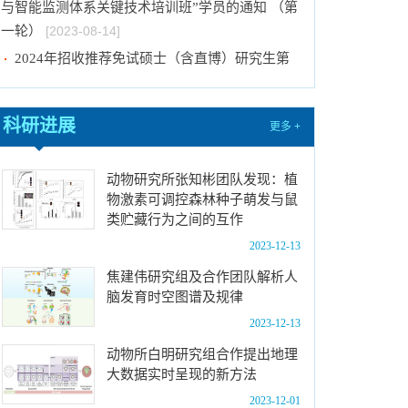
与智能监测体系关键技术培训班”学员的通知 （第
一轮）
[2023-08-14]
2024年招收推荐免试硕士（含直博）研究生第
一批拟录取结果公示
[2023-08-10]
国际动物学会关于申报第九届（2023-2025年
科研进展
更多 +
度）中国科协青年人才托举工程项目的通知
[2023-
08-02]
动物研究所张知彬团队发现：植
中国科学院动物研究所2024年接收推荐免试生
物激素可调控森林种子萌发与鼠
（直博生）招生简章
[2023-07-11]
类贮藏行为之间的互作
中国科学院动物研究所2023年优秀大学生夏令
2023-12-13
营活动时间安排、须知及公示名单
[2023-07-05]
焦建伟研究组及合作团队解析人
2023年“中国科学院动物研究所大学生创新实践
脑发育时空图谱及规律
训练计划”申报指南
[2023-06-16]
2023-12-13
2024年招收推荐免试硕士（含直博）研究生第
动物所白明研究组合作提出地理
二批拟录取结果公示
[2023-09-05]
大数据实时呈现的新方法
中国科学院动物研究所2023年 “大学生创新实践
2023-12-01