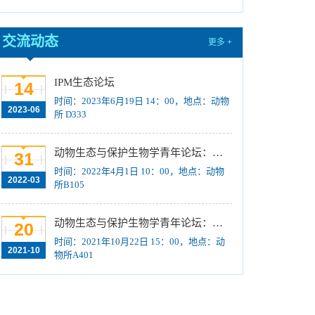
训练计划”项目公示
[2023-08-21]
关于招募“‘一带一路’地区昆虫多样性格局评估
交流动态
更多 +
与智能监测体系关键技术培训班”学员的通知 （第
一轮）
[2023-08-14]
IPM生态论坛
2024年招收推荐免试硕士（含直博）研究生第
14
时间：2023年6月19日 14：00，地点：动物
一批拟录取结果公示
[2023-08-10]
2023-06
所 D333
国际动物学会关于申报第九届（2023-2025年
度）中国科协青年人才托举工程项目的通知
[2023-
动物生态与保护生物学青年论坛：Regeneration enhancers and the evolution of regenerative capacities
31
08-02]
时间：2022年4月1日 10：00，地点：动物
中国科学院动物研究所2024年接收推荐免试生
2022-03
所B105
（直博生）招生简章
[2023-07-11]
中国科学院动物研究所2023年优秀大学生夏令
动物生态与保护生物学青年论坛：中国大型食肉动物生态研究与保护
20
营活动时间安排、须知及公示名单
[2023-07-05]
时间：2021年10月22日 15：00，地点：动
2021-10
物所A401
2023年“中国科学院动物研究所大学生创新实践
训练计划”申报指南
[2023-06-16]