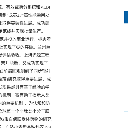
有效载荷分系统和VLBI
制“龙芯2F”高性能通用处
化取得突破性进展。成功建
业示范线并实现批量生产。
示范并投入商业运行，标志着
路上实现了零的突破。兰州重
受评估验收。上海光源工程
电子束升能后，又成功实现了
束线前端区观测到了同步辐射
玻璃)研究取得重要进展，成
发现果蝇具有基于经验的学
的机制，将有助于揭示人类
的重要机制 ，为认知和防
全球第一个非肽类小分子胰
型G蛋白偶联受体药物的研究
、广适小麦新品种科农199